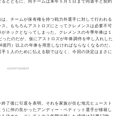
なるとともに、同チームは来年５月１日まで同選手と契約
は、チームが保有権を持つ戦力外選手に対して行われる
ース。もちろんアストロズにとってクレメンスは必要不可
俸がネックとなってしまった。クレメンスの今季年俸は１
）だったのだが、仮にアストロズが年俸調停を申し入れした
24億円）以上の年俸を用意しなければならなくなるのだ。
選手１人のために払える額ではなく、今回の決定はまさに
ADVERTISEMENT
終了後に引退を表明。それを家族が住む地元ヒュースト
ように仲の良かったアンディー・ペティット選手が移籍し