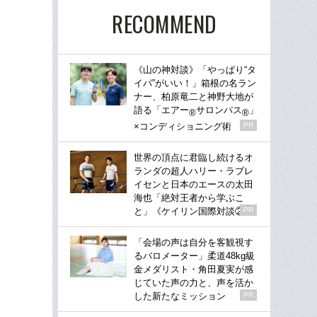
RECOMMEND
《山の神対談》「やっぱり“タ
イパ”がいい！」箱根の名ラン
ナー、柏原竜二と神野大地が
語る「エアー
サロンパス
」
®
®
×コンディショニング術
PR
世界の頂点に君臨し続けるオ
ランダの超人ハリー・ラブレ
イセンと日本のエースの太田
海也「絶対王者から学ぶこ
と」《ケイリン国際対談②》
PR
「会場の声は自分を客観視す
るバロメーター」柔道48kg級
金メダリスト・角田夏実が感
じていた声の力と、声を活か
した新たなミッション
PR