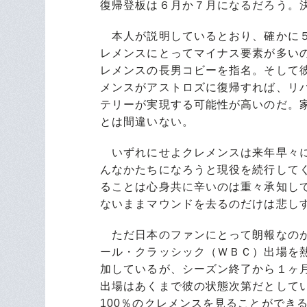
復帰登板は６月か７月になるだろう。
本人が説明しているとおり、確かに５
レメンスにとってマイナス要素が多い
レメンスの長男コビーを指名。そして
メンスがアストロズに復帰すれば、リ
テリーが実現する可能性が高いのだ。
とは間違いない。
いずれにせよクレメンスは来年早々に
んなかたちになろうと現役を続行して
ることは心身共に辛いのは重々承知して
ないままマウンドを去るのだけは悲し
ただ日本のファンにとって朗報なのが
ール・クラッシック（ＷＢＣ）出場を
加しているが、シーズン終了から１ヶ
出場はあくまで彼の状態次第だとして
100％のクレメンスを見ることができ