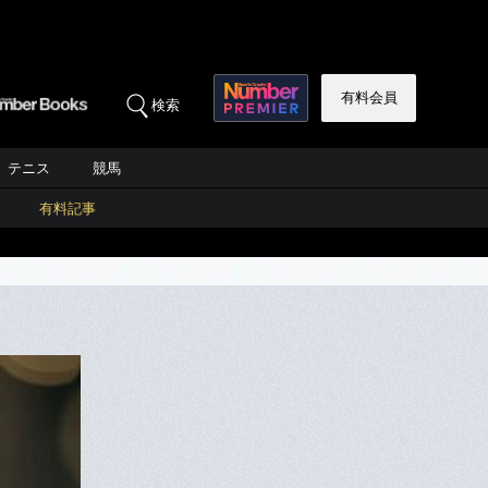
有料会員
検索
テニス
競馬
有料記事