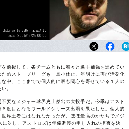
Gettyimages/AFLO
photograph by
2005/12/26 00:00
posted
を前後して、各チームともに着々と選手補強を進めてい
のためストーブリーグも一旦小休止。年明けに再び活発化
んな中、ここまでで個人的に最も関心を寄せている１人の
たい。
不要なメジャー球界史上傑出の大投手だ。今季はアスト
身６度目となるワールドシリーズ出場を果たした。個人的
、世界王者にはなれなかったが、ほぼ最高のかたちでメジ
スに対し、アストロズは年俸調停の申し入れの拒否を決