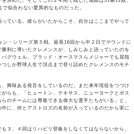
を決めた。そしてこの２年間で残した成績は31勝12敗、
まるで似合わない驚異的なものだった。
っている。彼らがいたからこそ、自分はここまでやって
ョン・シリーズ第５戦、延長16回から中２日でマウンドに
で勝利に導いたクレメンスが、しみじみと語っていたのを
・バグウェル、ブラッド・オースマスらメジャーでも屈指
いつしか野球人生で頂点まで登り詰めたクレメンスのモチ
、興味ある発言をしているのだ。まだ来年現役をつづけ
ながらも、「ヒュートン、テキサス、ニューヨークとボス
れらのチームには尊敬できる偉大な選手たちがいる」と、
の中に、何とアストロズの名前が入っているのだから実に
も３、４回はリハビリ登板をしなくてはならないから、