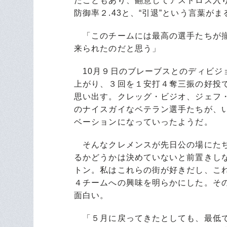
たこともあり、翻意してアストロズ入り
防御率２.43と、“引退”という言葉が
「このチームには最高の選手たちが揃
来られたのだと思う」
10月９日のブレーブスとのディビジ
上がり、３回を１安打４奪三振の好投
思い出す。クレッグ・ビジオ、ジェフ
のナイスガイなベテラン選手たちが、
ベーションになっていったようだ。
そんなクレメンスが先日公の場にたち
るかどうかは決めていないと前置きし
トン。私はこれらの街が好きだし、こ
４チームへの興味を明らかにした。そ
面白い。
「５月に戻ってきたとしても、最低で