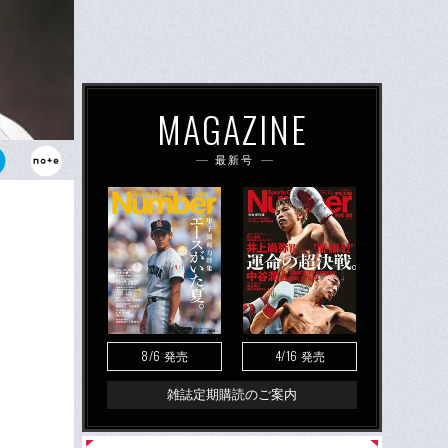
MAGAZINE
最新号
8/6
4/16
発売
発売
雑誌定期購読のご案内