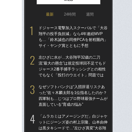
最新
24時間
週間
ドジャース電撃加入スクーバルで「大谷
ド
翔平の投手負担減」なら4年連続MVP
翔平
も…「鈴木誠也の同僚PCAを射程圏内」
も…
サイ・ヤング賞とともに予想
サ
左ひざに水が…大谷翔平32歳の二刀
なぜ
流“最大の懸念”は規定投球回不足でもド
った
ジャース2番手捕手ラッシングとの相性
四
でもなく「投打のウエイト」問題では
直面
なぜソフトバンクは“入団辞退リスクあ
ス
った”佐々木麟太郎を1位指名したのか？
「あ
四軍制も…じつはプロ野球最強チームが
だっ
直面している“育成の悩み”
説
「ムラカミはアメージングだ」白ジャケ
「
ットにジーンズ姿の村上宗隆、山本由伸
ゃ
は黒タキシードで…“左ひざ異変”大谷翔
茂英