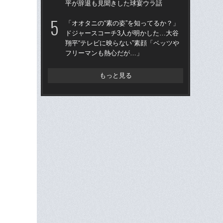
平が辞退も見聞きした球宴ウラ話
た“
「オオタニの“素の姿”を知ってるか？」
「
ドジャースコーチ3人が明かした…大谷
も…
翔平“テレビに映らない”素顔「ベッツや
の“
フリーマンも熱心だが…」
俸9
もっと見る