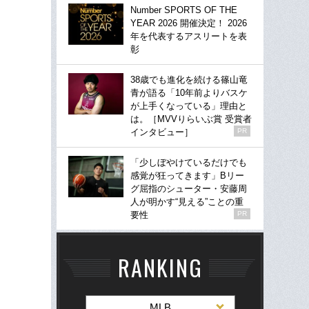
Number SPORTS OF THE
YEAR 2026 開催決定！ 2026
年を代表するアスリートを表
彰
38歳でも進化を続ける篠山竜
青が語る「10年前よりバスケ
が上手くなっている」理由と
は。［MVVりらいぶ賞 受賞者
インタビュー］
PR
「少しぼやけているだけでも
感覚が狂ってきます」Bリー
グ屈指のシューター・安藤周
人が明かす“見える”ことの重
要性
PR
RANKING
MLB