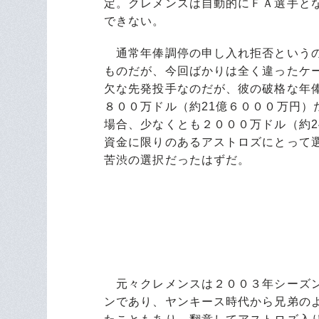
定。クレメンスは自動的にＦＡ選手と
できない。
通常年俸調停の申し入れ拒否というの
ものだが、今回ばかりは全く違ったケ
欠な先発投手なのだが、彼の破格な年
８００万ドル（約21億６０００万円
場合、少なくとも２０００万ドル（約
資金に限りのあるアストロズにとって
苦渋の選択だったはずだ。
元々クレメンスは２００３年シーズン
ンであり、ヤンキース時代から兄弟の