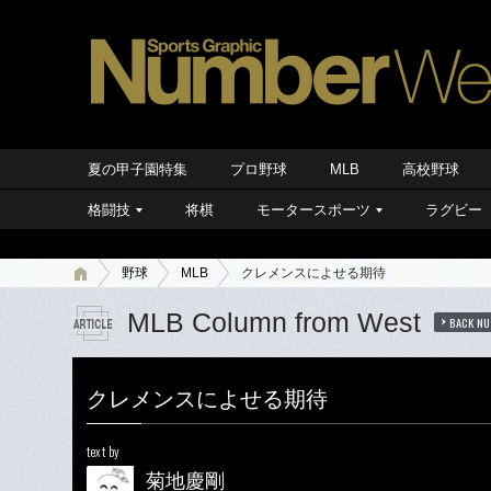
夏の甲子園特集
プロ野球
MLB
高校野球
格闘技
将棋
モータースポーツ
ラグビー
野球
MLB
クレメンスによせる期待
MLB Column from West
BACK N
クレメンスによせる期待
text by
菊地慶剛