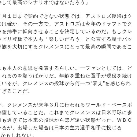
決して最高のシナリオではないだろう」
月１日まで契約できない状態では、アストロズ復帰はク
のは確か。その一方で、アストロズは今年のドラフトでク
彼を捕手に転向させることを決定しているのだ。もしクレ
ハビリ登板で本人も「楽しいだろう」と公言する親子バッ
家族を大切にするクレメンスにとって最高の瞬間であるこ
も本人の意思を発表するらしい。一ファンとしては、ど
くれるのを願うばかりだ。年齢を重ねた選手が現役を続け
いるが、クレメンスの投球から何一つ“衰え”を感じられ
すぎることだ。
、クレメンスが来年３月に行われるワールド・ベースボ
熱望していることだ。これまでクレメンスは日米野球に参
月も過ぎては本来の投球からほど遠い状態だった。ＷＢＣ
いるが、出場した場合は日本の主力選手相手に投じる
るかもしれない。