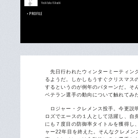
Yoshitaka Kikuchi
PROFILE
先日行われたウィンターミーティング
るようだ。しかしもうすぐクリスマス
するというのが例年のパターンだ。そ
ベテラン選手の動向について触れてみ
ロジャー・クレメンス投手。今更説明
ロズでエースの１人として活躍し、自
にも７度目の防御率タイトルを獲得し
ャー22年目を終えた。そんなクレメン