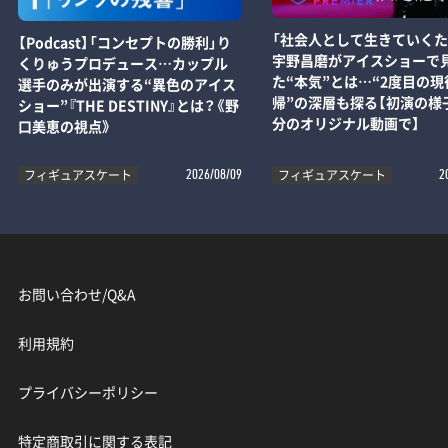
「社会人として生きていくた
【Podcast】「コンセプトの勝利」り
宇野昌磨がアイスショーで
くりゅうプロデュース…カップル
た“本気”とは…“2度目の現
選手のみが出演する“異色のアイス
帰”の深層も探る【初演の様子
ショー”『THE DESTINY』とは？《野
分のオリジナル動画で】
口美恵の視点》
フィギュアスケート
フィギュアスケート
2026/08/09
2
お問い合わせ/Q&A
利用規約
プライバシーポリシー
特定商取引に関する表記