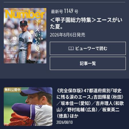
最新号
号
1149
＜甲子園総力特集＞エースがい
た夏。
2026年8月6日発売
ビューワーで読む
記事一覧
無料公開中
《完全保存版》47都道府県別「球史
に残る涙のエース」吉田輝星（秋田）
／坂本佳一（愛知）／吉井理人（和歌
山）／野村祐輔（広島）／板東英二
（徳島）ほか
2026/08/10