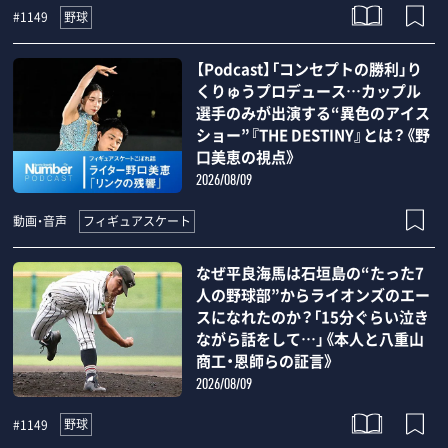
野球
#1149
【Podcast】「コンセプトの勝利」り
くりゅうプロデュース…カップル
選手のみが出演する“異色のアイス
ショー”『THE DESTINY』とは？《野
口美恵の視点》
2026/08/09
フィギュアスケート
動画・音声
なぜ平良海馬は石垣島の“たった7
人の野球部”からライオンズのエー
スになれたのか？「15分ぐらい泣き
ながら話をして…」《本人と八重山
商工・恩師らの証言》
2026/08/09
野球
#1149