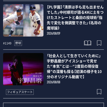
【PL学園】「清原は手も足も出ません
でした」中村順司が語るKKに土をつ
けたストレートと桑田の投球術「指
先で変化を微調整できた」《名将の
魔球論》
2026/08/09
野球
#1149
「社会人として生きていくために」
宇野昌磨がアイスショーで見せ
た“本気”とは…“2度目の現役復
帰”の深層も探る【初演の様子を10
分のオリジナル動画で】
2026/08/08
フィギュアスケート