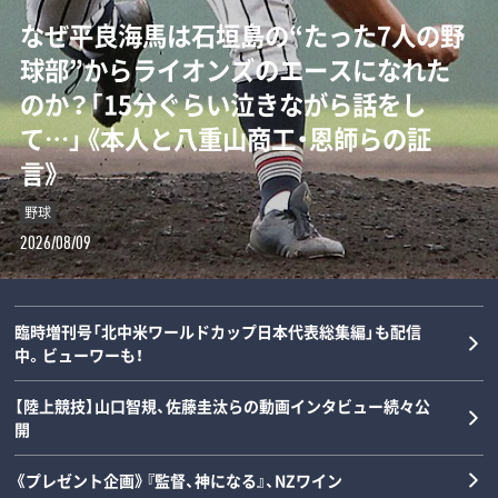
なぜ平良海馬は石垣島の“たった7人の野
球部”からライオンズのエースになれた
「“0－0信仰”を払拭せよ」ミハイロ・ペト
「後出しじゃんけんの天才」阪神タイガー
のか？「15分ぐらい泣きながら話をし
ロヴィッチが注目する3人の日本人指導
ス・高橋遥人、“無双”のルーツを徹底解
て…」《本人と八重山商工・恩師らの証
者とは？「松橋力蔵さんは新潟で…」【イ
剖…本人と中高時代恩師が語るマニアッ
言》
ンタビュー】
クすぎる練習とは？《常葉橘高校》
野球
サッカー
野球
2026/08/09
2026/08/08
2026/08/08
臨時増刊号「北中米ワールドカップ日本代表総集編」も配信
中。ビューワーも！
【陸上競技】山口智規、佐藤圭汰らの動画インタビュー続々公
開
《プレゼント企画》『監督、神になる』、NZワイン