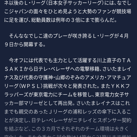
ネ以後のＬ・リーグ（日本女子サッカーリーグ）には、なでし
こジャパンの面々をひとめ見ようと大勢のファンが競技場
に足を運び、総動員数は例年の３倍にまで膨らんだ。
そんななでしこ達のプレーが咲き誇るＬ・リーグが４月
９日から開幕する。
今オフには代表でも主力として活躍する川上直子のＴＡ
ＳＡＫＩから日テレ・ベレーザへの電撃移籍、さいたまレイ
ナス及び代表の守護神・山郷のぞみのアメリカ・アマチュア
リーグ（ＷＰＳＬ）挑戦が次々と発表された。またＹＫＫフ
ラッパーズが東京電力にチームを移管し、東京電力女子サ
ッカー部マリーゼとして再出発。さいたまレイナスはこれ
までも親交のあったＪリーグの浦和レッズの傘下に入るこ
とが決定し、日テレ・ベレーザがニチレイとスポンサー契約
を結ぶなど、この３カ月でそれぞれのチーム環境は大きく