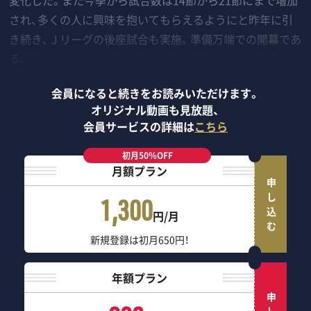
変化した。また今季から試合数は14節から21節にまで増加
され、多くの人に興味を抱いてもらえるようにと昨年に引
き続き、Ｊリーグの後座試合も実施。準備万端での開幕であ
る。
会員になると続きをお読みいただけます。
オリジナル動画も見放題、
会員サービスの詳細は
こちら
初月50％OFF
月額プラン
申し込む
1,300
円/月
新規登録は初月650円！
年額プラン