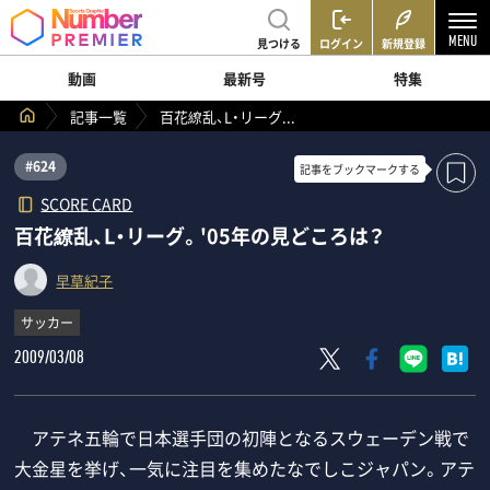
見つける
ログイン
新規登録
動画
最新号
特集
記事一覧
百花繚乱、L・リーグ...
#624
記事を
ブックマークする
SCORE CARD
百花繚乱、L・リーグ。'05年の見どころは？
早草紀子
サッカー
2009/03/08
アテネ五輪で日本選手団の初陣となるスウェーデン戦で
大金星を挙げ、一気に注目を集めたなでしこジャパン。アテ