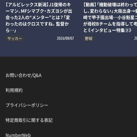
【動画】「機動破壊は終わっ
【アルビレックス新潟】J1復帰のキ
し、変わらない」大阪出身→
ーマン、MFシマブク・カズヨシが出
崎で甲子園出場…小谷魁星
会った2人の“メンター”とは？「変
が母校Bチームを指導して
わったのはクロスですね。監督か
と《インタビュー特集③》
ら…」
サッカー
野球
2026/08/07
2
お問い合わせ/Q&A
利用規約
プライバシーポリシー
特定商取引に関する表記
NumberWeb