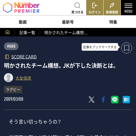
見つける
ログイン
新規登録
動画
最新号
特集
記事一覧
明かされたチーム構想...
#685
記事を
ブックマークする
SCORE CARD
明かされたチーム構想。JKが下した決断とは。
大友信彦
ラグビー
2009/03/08
そう言い切っちゃうの？