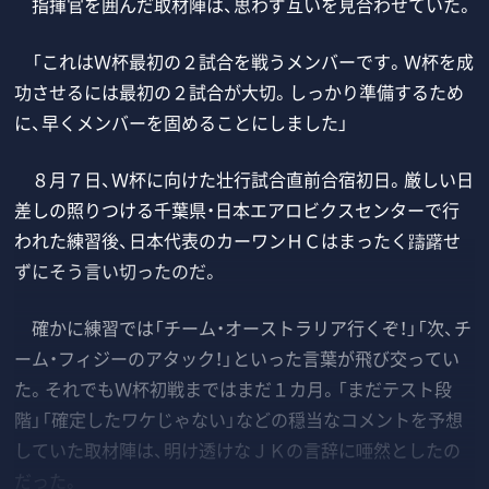
指揮官を囲んだ取材陣は、思わず互いを見合わせていた。
「これはＷ杯最初の２試合を戦うメンバーです。Ｗ杯を成
功させるには最初の２試合が大切。しっかり準備するため
に、早くメンバーを固めることにしました」
８月７日、Ｗ杯に向けた壮行試合直前合宿初日。厳しい日
差しの照りつける千葉県・日本エアロビクスセンターで行
われた練習後、日本代表のカーワンＨＣはまったく躊躇せ
ずにそう言い切ったのだ。
確かに練習では「チーム・オーストラリア行くぞ！」「次、チ
ーム・フィジーのアタック！」といった言葉が飛び交ってい
た。それでもＷ杯初戦まではまだ１カ月。「まだテスト段
階」「確定したワケじゃない」などの穏当なコメントを予想
していた取材陣は、明け透けなＪＫの言辞に唖然としたの
だった。