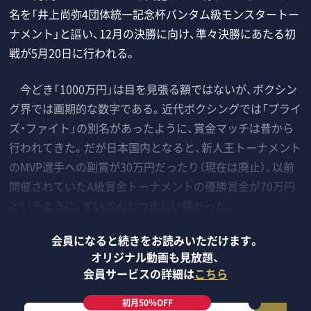
名を「井上尚弥4団体統一記念杯バンタム級モンスタートー
ナメント」と謳い、12月の決勝に向け、準々決勝にあたる初
戦が5月20日に行われる。
今どき「1000万円」は目を見張る額ではないが、ボクシン
グ界では画期的な数字である。近代ボクシングでは「プライ
ズ・ファイト」の別名があったように、賞金マッチは昔から
行われてきた。だが日本国内となると、新人王トーナメント
のМVP選手への副賞が30万円だったり（現在は廃止）、以前
開催されていたA級賞金トーナメントの優勝賞金が70万円
というように、ずいぶんとつましい額だった。
会員になると続きをお読みいただけます。
オリジナル動画も見放題、
会員サービスの詳細は
こちら
初月50％OFF