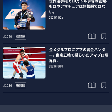
世界選手権で10万ドル争奪戦勃発、
もはやアマチュアは無報酬ではな
い。
2021/11/25
格闘技
#1040
金メダルプロにアマの賞金ハンタ
ー。東京五輪で揺らいだアマプロ境
界線。
2021/10/01
格闘技
#1036