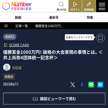
見つける
ログイン
新規登録
動画
最新号
特集
記事一覧
優勝賞金1000万円...
#1071
記事を
ブックマークする
SCORE CARD
優勝賞金1000万円！ 破格の大会実現の事情とは。＜
井上尚弥4団体統一記念杯＞
前田衷
格闘技
2023/04/17
雑誌ビューワーで読む