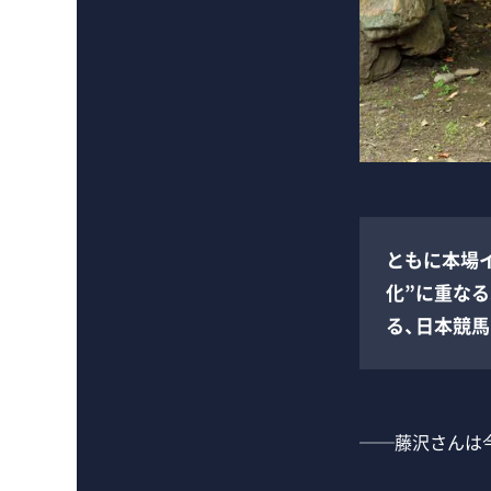
ともに本場イ
化”に重な
る、日本競馬
──藤沢さんは