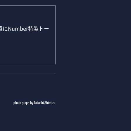
にNumber特製トー
photograph by Takashi Shimizu