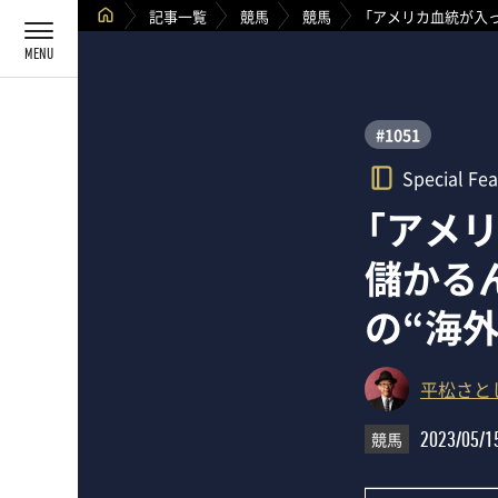
記事一覧
競馬
競馬
「アメリカ血統が入
#1051
Special Fea
「アメ
儲かる
の“海外
平松さと
競馬
2023/05/1