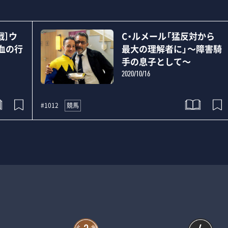
戦］ウ
C・ルメール「猛反対から
血の行
最大の理解者に」～障害騎
手の息子として～
2020/10/16
競馬
#1012