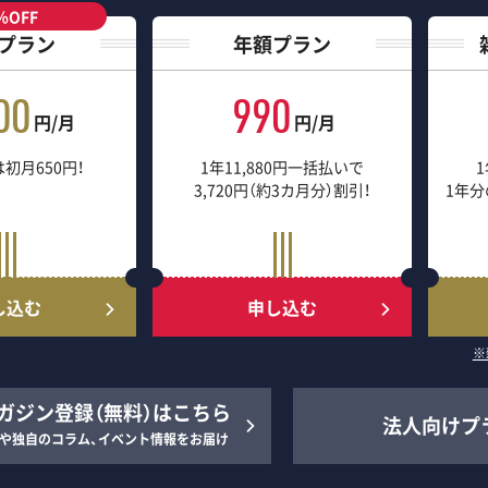
％OFF
プラン
年額プラン
00
990
円/月
円/月
初月650円！
1年11,880円一括払いで
1
3,720円（約3カ月分）割引！
1年分
し込む
申し込む
※
ガジン登録（無料）はこちら
法人向けプ
や独自のコラム、イベント情報をお届け