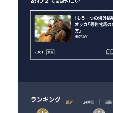
あわせて読みたい
［もう一つの海外挑
オッカ「最強牝馬の
方」
2022/05/21
競馬
#1051
ランキング
最新
24時間
週間