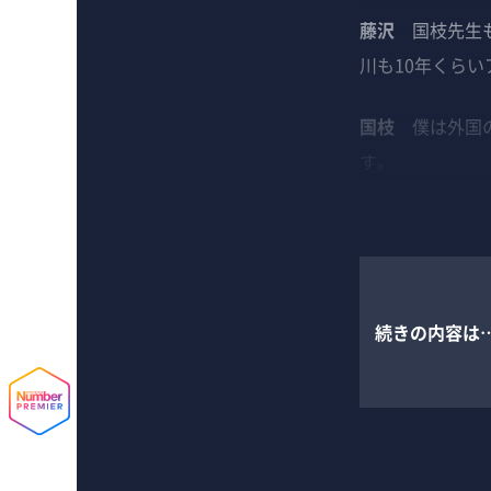
藤沢
国枝先生も
川も10年くら
国枝
僕は外国の
す。
続きの内容は