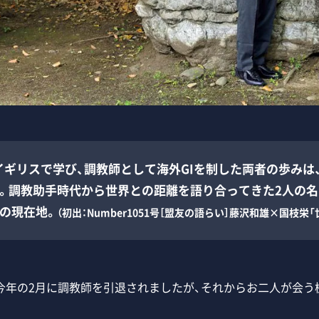
ギリスで学び、調教師として海外GIを制した両者の歩みは、
る。調教助手時代から世界との距離を語り合ってきた2人の
の現在地。
（初出：Number1051号［盟友の語らい］藤沢和雄×国枝栄
今年の2月に調教師を引退されましたが、それからお二人が会う