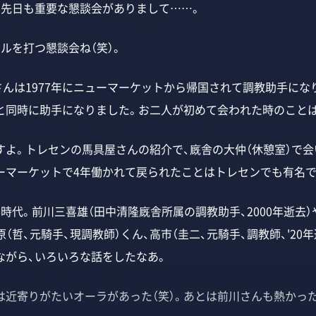
先日も重要な懇談会がありまして……。
ルを打つ懇談会ね（笑）。
さんは1977年にニューマーケットから帰国されて調教助手になり
と同時に助手になりました。お二人が初めて会われた時のこと
よ。トレセンの馬具屋さんの紹介で、廐舎の大仲（休憩室）で会
ューマーケットで4年働かれて戻られたことはトレセンでも有名で
代。前川三喜雄（田中清隆廐舎所属の調教助手、2000年逝去）
原（哲、元騎手、現調教師）くん、高市（圭二、元騎手、調教師、'20年
ながら、いろいろな話をしたなあ。
近寄りがたいオーラがあった（笑）。あとは前川さんも熱かった