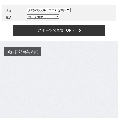
人物
競技
スポーツ名言集TOPへ
箕内拓郎 雑誌表紙