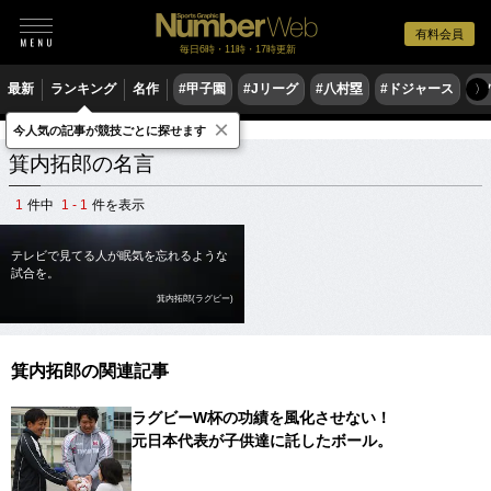
有料会員
毎日6時・11時・17時更新
最新
ランキング
名作
#甲子園
#Jリーグ
#八村塁
#ドジャース
#
〉
×
今人気の記事が競技ごとに探せます
スポーツ名言集
ミ
箕内拓郎
箕内拓郎の名言
1
件中
1 - 1
件を表示
テレビで見てる人が眠気を忘れるような
試合を。
箕内拓郎(ラグビー)
箕内拓郎の関連記事
ラグビーW杯の功績を風化させない！
元日本代表が子供達に託したボール。