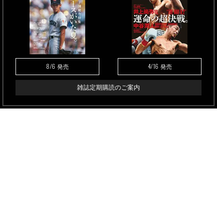
8/6
4/16
発売
発売
雑誌定期購読のご案内