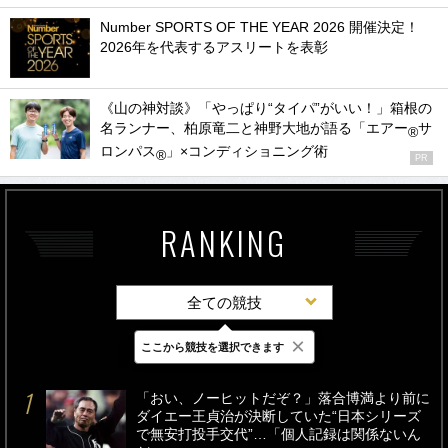
Number SPORTS OF THE YEAR 2026 開催決定！
2026年を代表するアスリートを表彰
《山の神対談》「やっぱり“タイパ”がいい！」箱根の
名ランナー、柏原竜二と神野大地が語る「エアー
サ
®
ロンパス
」×コンディショニング術
®
PR
RANKING
全ての競技
×
ここから競技を選択できます
最新
24時間
週間
「おい、ノーヒットだぞ？」落合博満より前に
ダイエー王貞治が決断していた“日本シリーズ
で無安打投手交代”…「個人記録は関係ないん