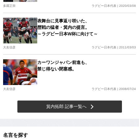
多羅正崇
ラグビー日本代表 | 2020/03/08
表舞台に見事返り咲いた、
歴戦の猛者・箕内の提言。
～ラグビー日本W杯に向けて～
大友信彦
ラグビー日本代表 | 2011/03/03
カーワンジャパン前進も、
禁じ得ない閉塞感。
大友信彦
ラグビー日本代表 | 2008/07/24
箕内拓郎 記事一覧へ
名言を探す