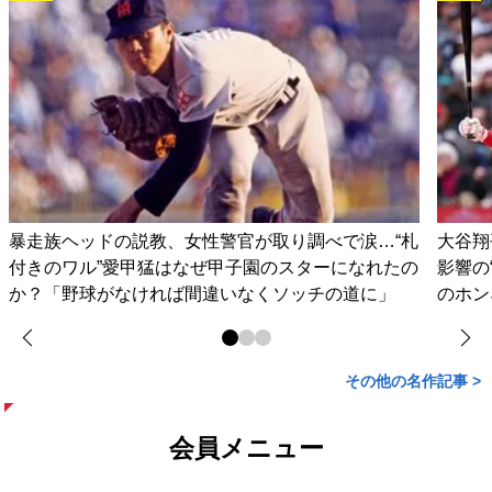
暴走族ヘッドの説教、女性警官が取り調べで涙…“札
大谷翔
付きのワル”愛甲猛はなぜ甲子園のスターになれたの
影響の
か？「野球がなければ間違いなくソッチの道に」
のホン
その他の名作記事 >
会員メニュー