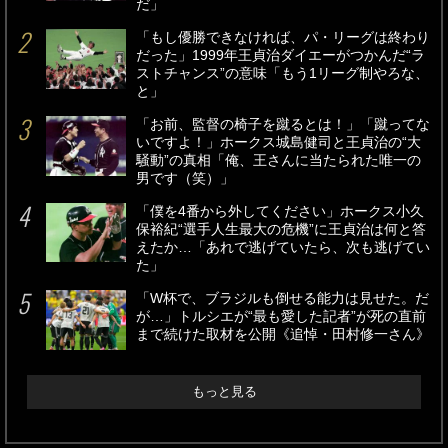
だ」
「もし優勝できなければ、パ・リーグは終わり
だった」1999年王貞治ダイエーがつかんだ“ラ
ストチャンス”の意味「もう1リーグ制やろな、
と」
「お前、監督の椅子を蹴るとは！」「蹴ってな
いですよ！」ホークス城島健司と王貞治の“大
騒動”の真相「俺、王さんに当たられた唯一の
男です（笑）」
「僕を4番から外してください」ホークス小久
保裕紀“選手人生最大の危機”に王貞治は何と答
えたか…「あれで逃げていたら、次も逃げてい
た」
「W杯で、ブラジルも倒せる能力は見せた。だ
が…」トルシエが“最も愛した記者”が死の直前
まで続けた取材を公開《追悼・田村修一さん》
もっと見る