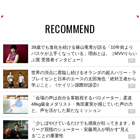
RECOMMEND
38歳でも進化を続ける篠山竜青が語る「10年前より
バスケが上手くなっている」理由とは。［MVVりらい
ぶ賞 受賞者インタビュー］
PR
世界の頂点に君臨し続けるオランダの超人ハリー・ラ
ブレイセンと日本のエースの太田海也「絶対王者から
学ぶこと」《ケイリン国際対談②》
PR
「会場の声は自分を客観視するバロメーター」柔道
48kg級金メダリスト・角田夏実が感じていた声の力
と、声を活かした新たなミッション
PR
「少しぼやけているだけでも感覚が狂ってきます」B
リーグ屈指のシューター・安藤周人が明かす“見え
る”ことの重要性
PR