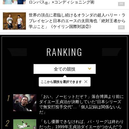
ロンパス
」×コンディショニング術
®
PR
世界の頂点に君臨し続けるオランダの超人ハリー・ラ
ブレイセンと日本のエースの太田海也「絶対王者から
学ぶこと」《ケイリン国際対談②》
PR
RANKING
全ての競技
×
ここから競技を選択できます
最新
24時間
週間
「おい、ノーヒットだぞ？」落合博満より前に
ダイエー王貞治が決断していた“日本シリーズ
で無安打投手交代”…「個人記録は関係ないん
だ」
「もし優勝できなければ、パ・リーグは終わり
だった」1999年王貞治ダイエーがつかんだ“ラ