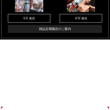
8/6
4/16
発売
発売
雑誌定期購読のご案内