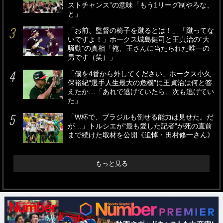
ストチャンス”の意味「もう1リーグ制やろな、
と」
「お前、監督の椅子を蹴るとは！」「蹴ってな
いですよ！」ホークス城島健司と王貞治の“大
騒動”の真相「俺、王さんに当たられた唯一の
男です（笑）」
「僕を4番から外してください」ホークス小久
保裕紀“選手人生最大の危機”に王貞治は何と答
えたか…「あれで逃げていたら、次も逃げてい
た」
「W杯で、ブラジルも倒せる能力は見せた。だ
が…」トルシエが“最も愛した記者”が死の直前
まで続けた取材を公開《追悼・田村修一さん》
もっと見る