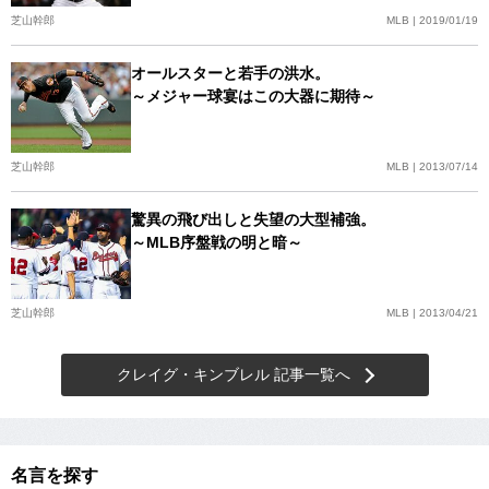
芝山幹郎
MLB | 2019/01/19
オールスターと若手の洪水。
～メジャー球宴はこの大器に期待～
芝山幹郎
MLB | 2013/07/14
驚異の飛び出しと失望の大型補強。
～MLB序盤戦の明と暗～
芝山幹郎
MLB | 2013/04/21
クレイグ・キンブレル 記事一覧へ
名言を探す