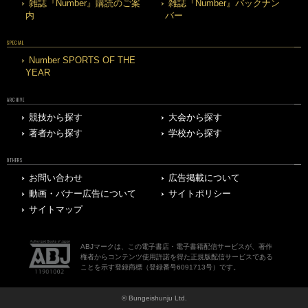
雑誌『Number』購読のご案
雑誌『Number』バックナン
内
バー
SPECIAL
Number SPORTS OF THE
YEAR
ARCHIVE
競技から探す
大会から探す
著者から探す
学校から探す
OTHERS
お問い合わせ
広告掲載について
動画・バナー広告について
サイトポリシー
サイトマップ
ABJマークは、この電子書店・電子書籍配信サービスが、著作
権者からコンテンツ使用許諾を得た正規版配信サービスである
ことを示す登録商標（登録番号6091713号）です。
© Bungeishunju Ltd.