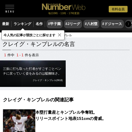
有料会員
毎日6時・11時・17時更新
最新
ランキング
名作
#甲子園
#Jリーグ
#八村塁
#ドジャース
#
〉
×
今人気の記事が競技ごとに探せます
スポーツ名言集
ク
クレイグ・キンブレル
クレイグ・キンブレルの名言
1
件中
1 - 1
件を表示
三振に打ち取った打者がすごすごとベン
チに戻っていく姿をみるのは醍醐味さ。
クレイグ・キンブレル(MLB)
クレイグ・キンブレルの関連記事
本塁打量産とキンブレル争奪戦。
リリースポイント地表151cmの脅威。