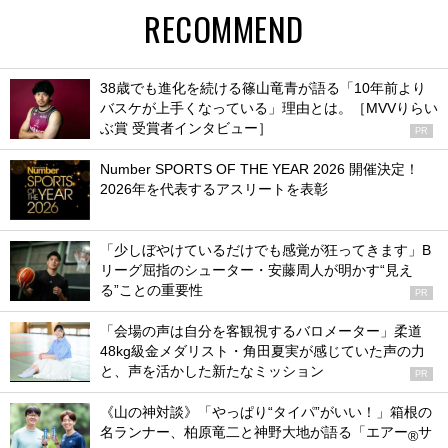
RECOMMEND
38歳でも進化を続ける篠山竜青が語る「10年前より
バスケが上手くなっている」理由とは。［MVVりらい
ぶ賞 受賞者インタビュー］
PR
Number SPORTS OF THE YEAR 2026 開催決定！
2026年を代表するアスリートを表彰
「少しぼやけているだけでも感覚が狂ってきます」B
リーグ屈指のシューター・安藤周人が明かす“見え
る”ことの重要性
PR
「会場の声は自分を客観視するバロメーター」柔道
48kg級金メダリスト・角田夏実が感じていた声の力
と、声を活かした新たなミッション
PR
《山の神対談》「やっぱり“タイパ”がいい！」箱根の
名ランナー、柏原竜二と神野大地が語る「エアー
サ
®