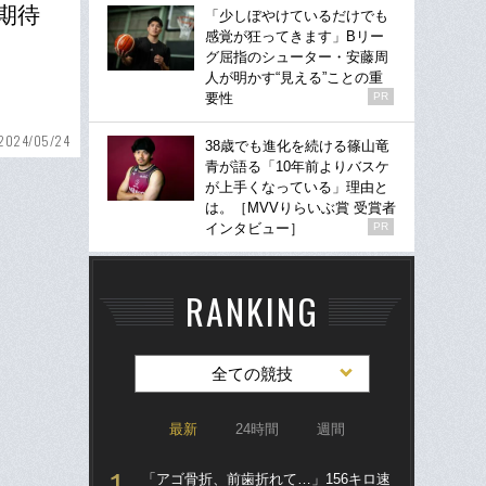
期待
「少しぼやけているだけでも
感覚が狂ってきます」Bリー
グ屈指のシューター・安藤周
人が明かす“見える”ことの重
要性
PR
2024/05/24
38歳でも進化を続ける篠山竜
青が語る「10年前よりバスケ
が上手くなっている」理由と
は。［MVVりらいぶ賞 受賞者
インタビュー］
PR
RANKING
全ての競技
最新
24時間
週間
「アゴ骨折、前歯折れて…」156キロ速
「ア