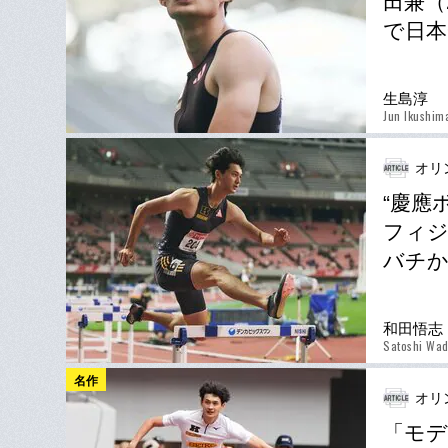
田兼（
で日本
生島淳
Jun Ikushim
オリ
“慶應
フィジ
バチか
和田悟志
Satoshi Wa
名作
オリ
「モデ