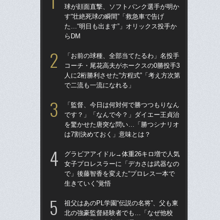
球が顔面直撃、ソフトバンク選手が明か
球
す“壮絶死球の瞬間”「救急車で告げ
す“
た…“明日も出ます”」オリックス投手か
た…
らDM
らD
「お前の球種、全部当てたるわ」名投手
「
コーチ・尾花高夫がホークスの0勝投手3
で
人に2桁勝利させた“方程式”「考え方次第
を
で二流も一流になれる」
は
「監督、今日は何対何で勝つつもりなん
「
です？」「なんで今？」ダイエー王貞治
コー
を驚かせた唐突な問い…「勝つシナリオ
人に
は7割決めておく」意味とは？
で
グラビアアイドル→体重26キロ増で人気
ブ
女子プロレスラーに「デカさは武器なの
権
で」後藤智香を変えた“プロレス一本で
に
生きていく”覚悟
「
祖父はあのPL学園“伝説の名将”、父も東
祖父
北の強豪監督経験者でも…「なぜ他校
北