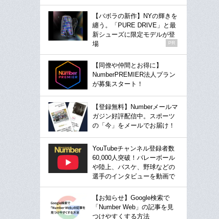
【バボラの新作】NYの輝きを
纏う。「PURE DRIVE」と最
新シューズに限定モデルが登
場
PR
【同僚や仲間とお得に】
NumberPREMIER法人プラン
が募集スタート！
【登録無料】Numberメールマ
ガジン好評配信中。スポーツ
の「今」をメールでお届け！
YouTubeチャンネル登録者数
60,000人突破！バレーボール
や陸上、バスケ、野球などの
選手のインタビューを動画で
【お知らせ】Google検索で
「Number Web」の記事を見
つけやすくする方法