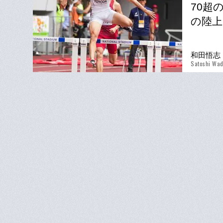
70超
の陸上
和田悟志
Satoshi Wa