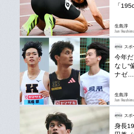
「19
生島淳
Jun Ikushim
スポ
今年だ
なし“
ナゼ…
生島淳
Jun Ikushim
スポ
身長1