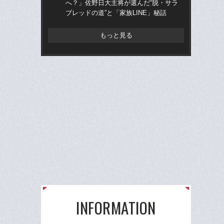
へ？」佐野日大主将が選んだ“脱・サラ
へ？
ブレッドの道”と「家族LINE」秘話
ブレ
もっと見る
INFORMATION