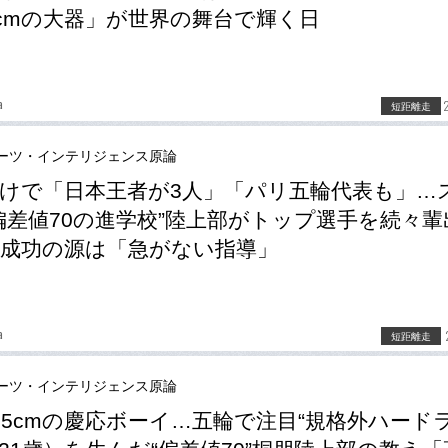
5cmの大器」が世界の舞台で輝く日
a
短距離走
ーツ・インテリジェンス原論
けで「日本王者が3人」「パリ五輪代表も」…
偏差値70の進学校”陸上部がトップ選手を続々輩
成功の源は「急がない指導」
a
短距離走
ーツ・インテリジェンス原論
95cmの慶応ボーイ…五輪で注目“規格外ハードラ