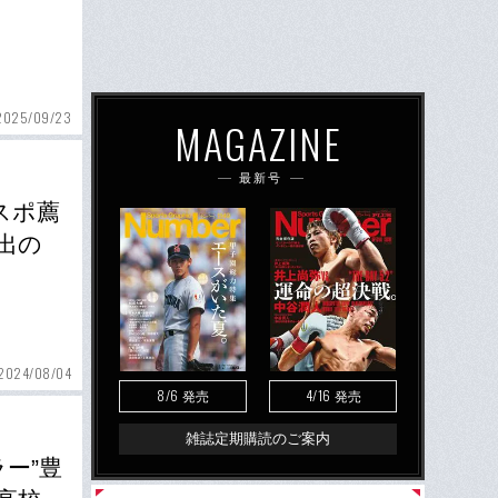
2025/09/23
MAGAZINE
最新号
スポ薦
出の
2024/08/04
8/6
4/16
発売
発売
雑誌定期購読のご案内
ー”豊