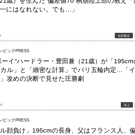
21歳）を生んだ“偏差値70”桐朋陸上部の教え「
一にはなれない。でも…」
a
短距離走
ンピックPRESS
ボーイ”ハードラー・豊田兼（21歳）が「195c
カル」と「緻密な計算」でパリ五輪内定…「
」攻めの決断で見せた圧勝劇
da
陸上
ンピックPRESS
ル顔負け」195cmの長身、父はフランス人、