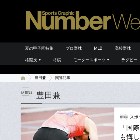
夏の甲子園特集
プロ野球
MLB
高校野球
格闘技
将棋
モータースポーツ
ラグビー
豊田兼
関連記事
豊田兼
スポ
「国際
も悔し