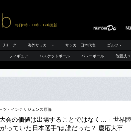
毎日6時・11時・17時更新
Jリーグ
海外サッカー
サッカー日本代表
ゴルフ
フィギュア
バスケットボール
バレーボール
他競技
ーツ・インテリジェンス原論
大会の価値は出場することではなく…」世界陸
がっていた日本選手”は誰だった？ 慶応大卒