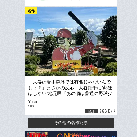
名作
「大谷は岩手県外では有名じゃないんで
しょ？」まさかの反応…大谷翔平に“熱狂
はしない”地元民「あの頃は普通の野球少
年に見えてたけどなあ」
Yuko
Yuko
2023/10/14
MLB
その他の名作記事