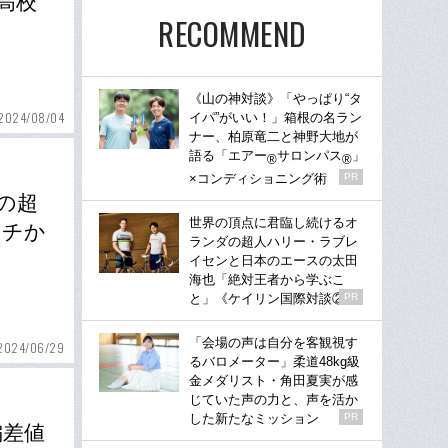
高校
RECOMMEND
《山の神対談》「やっぱり“タ
2024/08/04
イパ”がいい！」箱根の名ラン
ナー、柏原竜二と神野大地が
語る「エアー
サロンパス
」
®
®
×コンディショニング術
PR
mの超
世界の頂点に君臨し続けるオ
イチか
ランダの超人ハリー・ラブレ
イセンと日本のエースの太田
海也「絶対王者から学ぶこ
と」《ケイリン国際対談②》
PR
「会場の声は自分を客観視す
2024/06/29
るバロメーター」柔道48kg級
金メダリスト・角田夏実が感
じていた声の力と、声を活か
した新たなミッション
PR
偏差値