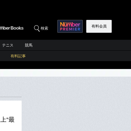
有料会員
検索
テニス
競馬
有料記事
上“最