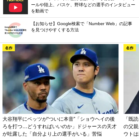
ールや陸上、バスケ、野球などの選手のインタビュー
を動画で
【お知らせ】Google検索で「Number Web」の記事
を見つけやすくする方法
名作
名作
大谷翔平にベッツが“ついに本音”「ショウヘイの後
「既読
ろを打つ…どうすればいいのか」ドジャースの天才
の父親
が吐露した「自分より上の選手がいる」苦悩
ウトは