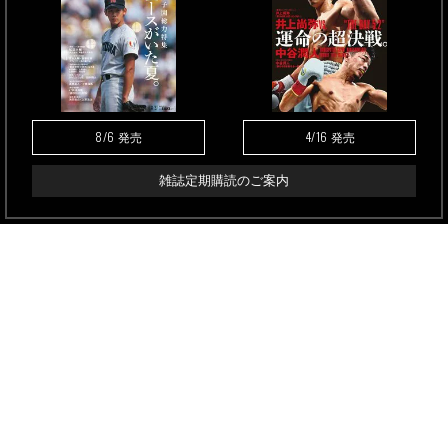
8/6
4/16
発売
発売
雑誌定期購読のご案内