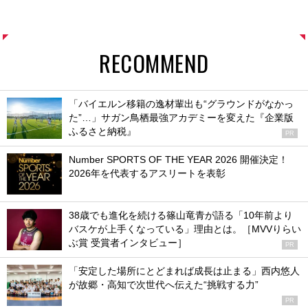
RECOMMEND
「バイエルン移籍の逸材輩出も“グラウンドがなかっ
た”…」サガン鳥栖最強アカデミーを変えた『企業版
ふるさと納税』
PR
Number SPORTS OF THE YEAR 2026 開催決定！
2026年を代表するアスリートを表彰
38歳でも進化を続ける篠山竜青が語る「10年前より
バスケが上手くなっている」理由とは。［MVVりらい
ぶ賞 受賞者インタビュー］
PR
「安定した場所にとどまれば成長は止まる」西内悠人
が故郷・高知で次世代へ伝えた“挑戦する力”
PR