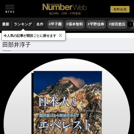
有料会員
毎日6時・11時・17時更新
最新
ランキング
名作
#甲子園
#張本智和
#平野佳寿
#前田悠伍
#
〉
×
今人気の記事が競技ごとに探せます
田部井淳子
関連記事
田部井淳子