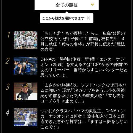
全ての競技
×
ここから競技を選択できます
最新
24時間
週間
「もしも君たちが優勝したら…」広島“普通の
公立校”がなぜ甲子園に？ 前職は校長先生…4
月に就任「異端の名将」が部員に伝えた“魔法
の言葉”
DeNAの「勝利の使者」新4番・エンカーナシ
オン（28歳）を支えるのは“10代からの仲間”の
あのリリーバー「当時からすごいバッターだと
思っていたよ」
「まさかの14勝3敗」ソフトバンクなぜ日本ハ
ムに強い？ 現地記者がナゾを追う…小久保裕
紀が名前を挙げた“2人の重要人物”「立ち去る
コーチを引き止めて…」
ついにAクラスへ「ハマの救世主」DeNAエン
カーナシオンとは何者？ 途中加入で日本に適
応できた意外な哲学は…「まずは三振をしない
ことです」