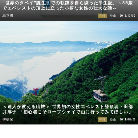
“世界のタベイ”誕生までの軌跡を自ら綴った半生記。～35歳
でエベレストの頂上に立った小柄な女性の壮大な話～
2016/10/05
馬立勝
有料
登山
＜達人が教える山旅＞ 世界初の女性エベレスト登頂者・田部
井淳子 「初心者こそロープウェイで山に行ってみてほしい」
2014/08/26
柳橋閑
有料
登山