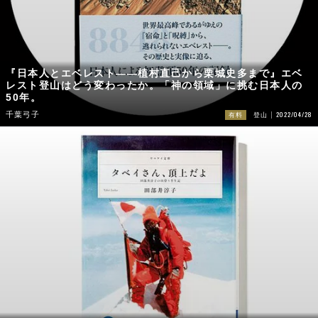
『日本人とエベレスト――植村直己から栗城史多まで』エベ
レスト登山はどう変わったか。「神の領域」に挑む日本人の
50年。
2022/04/28
千葉弓子
有料
登山