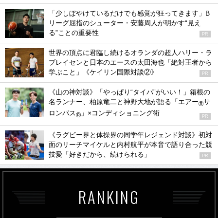
「少しぼやけているだけでも感覚が狂ってきます」B
リーグ屈指のシューター・安藤周人が明かす“見え
る”ことの重要性
PR
世界の頂点に君臨し続けるオランダの超人ハリー・ラ
ブレイセンと日本のエースの太田海也「絶対王者から
学ぶこと」《ケイリン国際対談②》
PR
《山の神対談》「やっぱり“タイパ”がいい！」箱根の
名ランナー、柏原竜二と神野大地が語る「エアー
サ
®
ロンパス
」×コンディショニング術
®
PR
《ラグビー界と体操界の同学年レジェンド対談》初対
面のリーチマイケルと内村航平が本音で語り合った競
技愛「好きだから、続けられる」
PR
RANKING