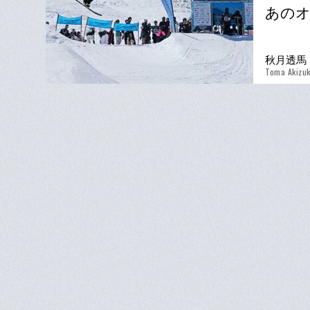
あの
秋月透馬
Toma Akizuk