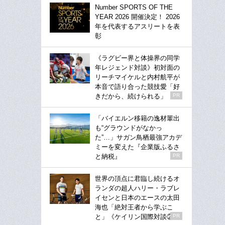
Number SPORTS OF THE
YEAR 2026 開催決定！ 2026
年を代表するアスリートを表
彰
《ラグビー界と体操界の同学
年レジェンド対談》初対面の
リーチマイケルと内村航平が
本音で語り合った競技愛「好
きだから、続けられる」
PR
「バイエルン移籍の逸材輩出
も“グラウンドがなかっ
た”…」サガン鳥栖最強アカデ
ミーを変えた『企業版ふるさ
と納税』
PR
世界の頂点に君臨し続けるオ
ランダの超人ハリー・ラブレ
イセンと日本のエースの太田
海也「絶対王者から学ぶこ
と」《ケイリン国際対談②》
PR