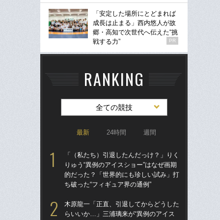
「安定した場所にとどまれば
成長は止まる」西内悠人が故
郷・高知で次世代へ伝えた“挑
戦する力”
PR
RANKING
全ての競技
最新
24時間
週間
「（私たち）引退したんだっけ？」りく
「
りゅう“異例のアイスショー”はなぜ画期
のス
的だった？「世界的にも珍しい試み」打
プ
ち破った“フィギュア界の通例”
ール
木原龍一「正直、引退してからどうした
卒業
らいいか…」三浦璃来が“異例のアイス
“偏