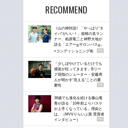
RECOMMEND
《山の神対談》「やっぱり“タ
イパ”がいい！」箱根の名ラン
ナー、柏原竜二と神野大地が
語る「エアー
サロンパス
」
®
®
×コンディショニング術
PR
「少しぼやけているだけでも
感覚が狂ってきます」Bリー
グ屈指のシューター・安藤周
人が明かす“見える”ことの重
要性
PR
38歳でも進化を続ける篠山竜
青が語る「10年前よりバスケ
が上手くなっている」理由と
は。［MVVりらいぶ賞 受賞者
インタビュー］
PR