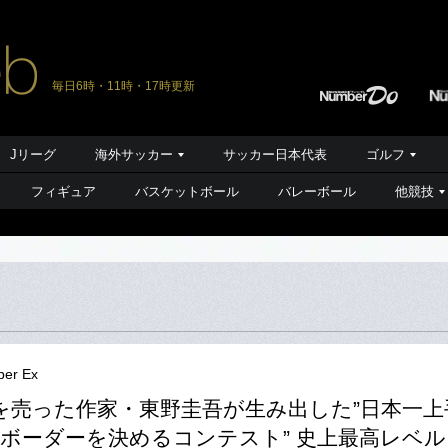
毎日6時・11時・17時更新
Jリーグ
海外サッカー
サッカー日本代表
ゴルフ
フィギュア
バスケットボール
バレーボール
他競技
er Ex
を売った作家・東野圭吾が生み出した”日本一上
ボーダーを決めるコンテスト” 史上最高レベル