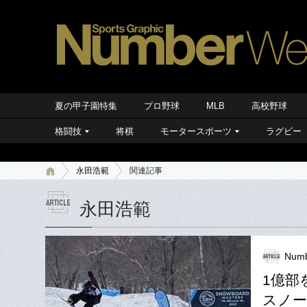
夏の甲子園特集
プロ野球
MLB
高校野球
格闘技
将棋
モータースポーツ
ラグビー
永田浩範
関連記事
永田浩範
Numb
1億部
スノー