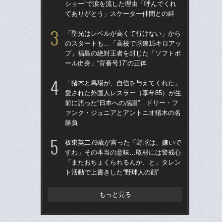
ショー”で涙を流した理由「呼んでくれ
ー
てありがとう」スケーター仲間との絆
寺
「聖光はレベルが高くて行けない」から
「
のスタートも…「高校で球速15キロアッ
りゅ
プ」福島の絶対王者を封じた「ソフトボ
的
ール出身」“背番号17”の正体
ち破
「猪木と馬場が、自信を与えてくれた」
「
愛された外国人レスラー（享年85）が生
告…
前に語った“日本への感謝”…ドリー・フ
才”
ァンク・ジュニアとアントニオ猪木の名
た
勝負
と
板東英二79歳が言った「野球は、嫌いで
「
すわ」その本当の意味…取材には警戒心
地が
「またおちょくられるんか、と」タレン
つ
ト活動で上書きした“野球人の顔”
本人
もっと見る