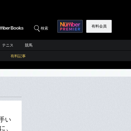
有料会員
検索
テニス
競馬
有料記事
手い
に、