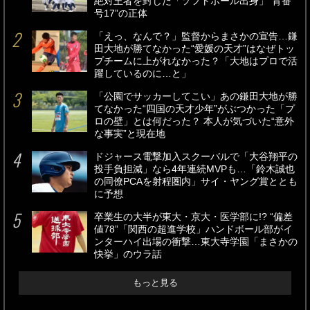
絶対王者を封じた「ソフトボール出身」“背番
号17”の正体
「えっ、なんで？」監督からまさかの宣告…鎌
田大地が勝てなかった“愛媛の天才”はなぜトッ
プチームに上がれなかった？「大地はプロで活
躍しているのに…と」
「公園でサッカーしてこい」あの鎌田大地が勝
てなかった“四国の天才少年”がぶつかった「プ
ロの壁」とは何だった？ 本人が気づいた“意外
な事実”と現在地
ドジャース電撃加入スクーバルで「大谷翔平の
投手負担減」なら4年連続MVPも…「鈴木誠也
の同僚PCAを射程圏内」サイ・ヤング賞ととも
に予想
卒業生の大半が東大・京大・医学部に!? “偏差
値78”「関西の超進学校」ハンドボール部がイ
ンターハイ出場の衝撃…東大寺学園「まさかの
快挙」のウラ話
もっと見る