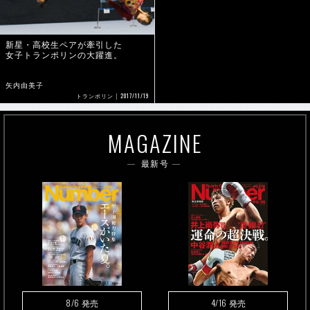
新星・高校生ペアが牽引した
女子トランポリンの大躍進。
矢内由美子
2017/11/19
トランポリン
MAGAZINE
最新号
8/6
4/16
発売
発売