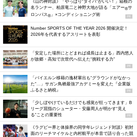
《山の神対談》「やっぱり“タイパ”がいい！」箱根の
名ランナー、柏原竜二と神野大地が語る「エアー
サ
®
ロンパス
」×コンディショニング術
®
PR
Number SPORTS OF THE YEAR 2026 開催決定！
2026年を代表するアスリートを表彰
「安定した場所にとどまれば成長は止まる」西内悠人
が故郷・高知で次世代へ伝えた“挑戦する力”
PR
「バイエルン移籍の逸材輩出も“グラウンドがなかっ
た”…」サガン鳥栖最強アカデミーを変えた『企業版
ふるさと納税』
PR
「少しぼやけているだけでも感覚が狂ってきます」B
リーグ屈指のシューター・安藤周人が明かす“見え
る”ことの重要性
PR
《ラグビー界と体操界の同学年レジェンド対談》初対
面のリーチマイケルと内村航平が本音で語り合った競