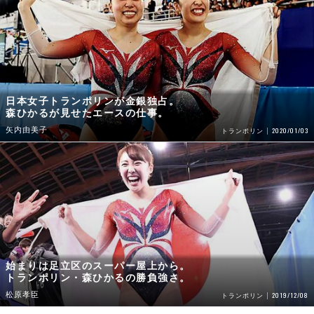
日本女子トランポリンが金銀独占。
森ひかるが見せたエースの仕事。
矢内由美子
2020/01/03
トランポリン
始まりは足立区のスーパー屋上から。
トランポリン・森ひかるの勝負強さ。
松原孝臣
2019/12/08
トランポリン