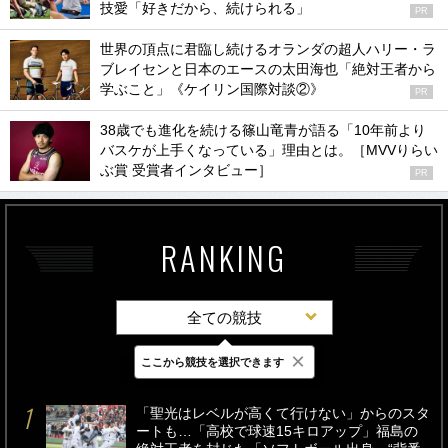
技愛「好きだから、続けられる」
PR
世界の頂点に君臨し続けるオランダの超人ハリー・ラ
ブレイセンと日本のエースの太田海也「絶対王者から
学ぶこと」《ケイリン国際対談②》
PR
38歳でも進化を続ける篠山竜青が語る「10年前より
バスケが上手くなっている」理由とは。［MVVりらい
ぶ賞 受賞者インタビュー］
PR
RANKING
全ての競技
×
ここから競技を選択できます
最新
24時間
週間
「聖光はレベルが高くて行けない」からのスタ
ートも…「高校で球速15キロアップ」福島の