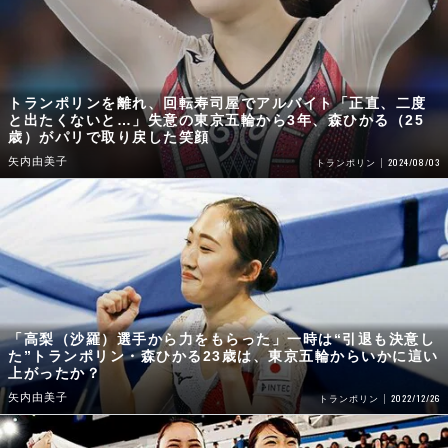
トランポリンを離れ、回転寿司屋でアルバイト「正直、二度
と出たくないと…」失意の東京五輪から3年、森ひかる（25
歳）がパリで取り戻した笑顔
矢内由美子
2024/08/03
トランポリン
「高梨（沙羅）選手から力をもらった」一時は“引退も決意し
た”トランポリン・森ひかる23歳は、東京五輪からいかに這い
上がったか？
矢内由美子
2022/12/26
トランポリン