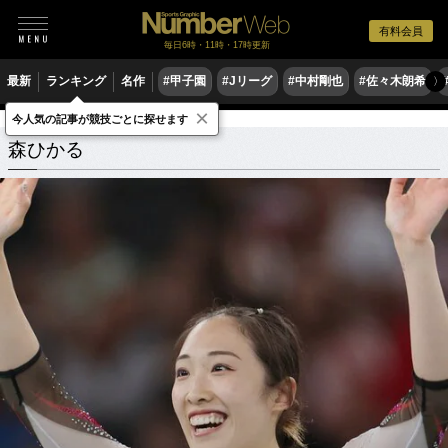
有料会員
毎日6時・11時・17時更新
最新
ランキング
名作
#甲子園
#Jリーグ
#中村剛也
#佐々木朗希
〉
×
今人気の記事が競技ごとに探せます
森ひかる
関連記事
森ひかる