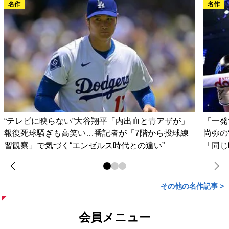
名作
名作
“テレビに映らない”大谷翔平「内出血と青アザが」
「一発
報復死球騒ぎも高笑い…番記者が「7階から投球練
尚弥の
習観察」で気づく“エンゼルス時代との違い”
「同じ
その他の名作記事 >
会員メニュー