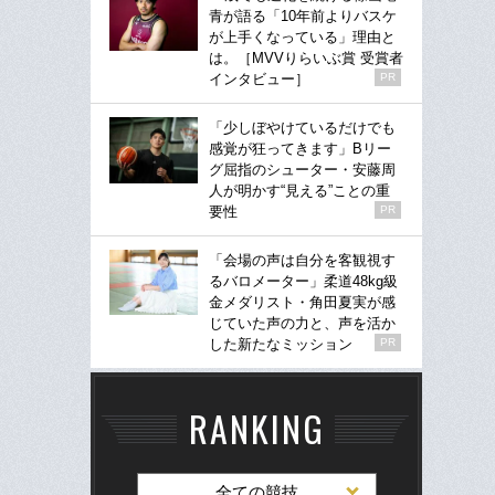
青が語る「10年前よりバスケ
が上手くなっている」理由と
は。［MVVりらいぶ賞 受賞者
インタビュー］
PR
「少しぼやけているだけでも
感覚が狂ってきます」Bリー
グ屈指のシューター・安藤周
人が明かす“見える”ことの重
要性
PR
「会場の声は自分を客観視す
るバロメーター」柔道48kg級
金メダリスト・角田夏実が感
じていた声の力と、声を活か
した新たなミッション
PR
RANKING
全ての競技