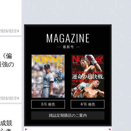
2026/02/24
MAGAZINE
最新号
」《偏
最強の
2026/02/24
8/6
4/16
発売
発売
雑誌定期購読のご案内
混成競