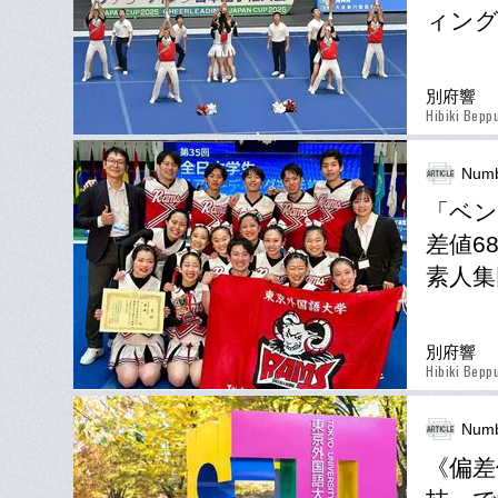
ィング
別府響
Hibiki Bepp
Numb
「ベン
差値6
素人集
別府響
Hibiki Bepp
Numb
《偏差