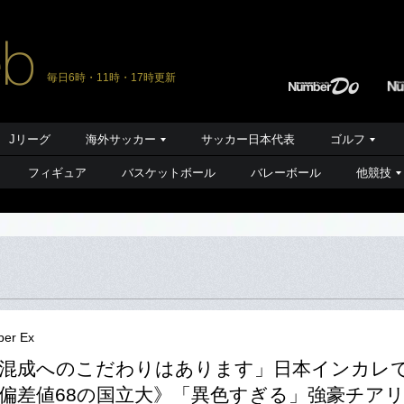
毎日6時・11時・17時更新
Jリーグ
海外サッカー
サッカー日本代表
ゴルフ
フィギュア
バスケットボール
バレーボール
他競技
er Ex
混成へのこだわりはあります」日本インカレ
偏差値68の国立大》「異色すぎる」強豪チア