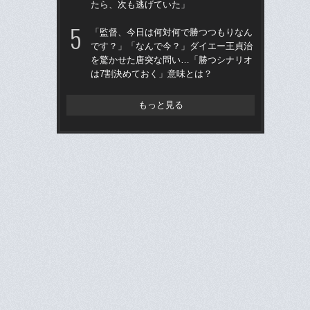
たら、次も逃げていた」
へ？
ブレ
「監督、今日は何対何で勝つつもりなん
です？」「なんで今？」ダイエー王貞治
「
を驚かせた唐突な問い…「勝つシナリオ
です
は7割決めておく」意味とは？
治
「
もっと見る