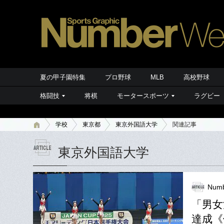
夏の甲子園特集
プロ野球
MLB
高校野球
格闘技
将棋
モータースポーツ
ラグビー
学校
東京都
東京外国語大学
関連記事
東京外国語大学
Numb
「男女
達成《