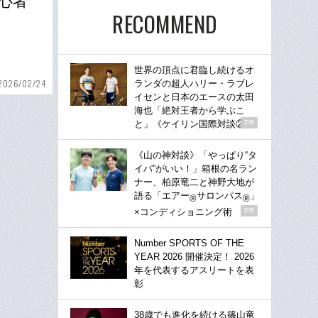
心者
RECOMMEND
世界の頂点に君臨し続けるオ
2026/02/24
ランダの超人ハリー・ラブレ
イセンと日本のエースの太田
海也「絶対王者から学ぶこ
と」《ケイリン国際対談②》
PR
《山の神対談》「やっぱり“タ
イパ”がいい！」箱根の名ラン
ナー、柏原竜二と神野大地が
語る「エアー
サロンパス
」
®
®
×コンディショニング術
PR
Number SPORTS OF THE
YEAR 2026 開催決定！ 2026
年を代表するアスリートを表
彰
38歳でも進化を続ける篠山竜