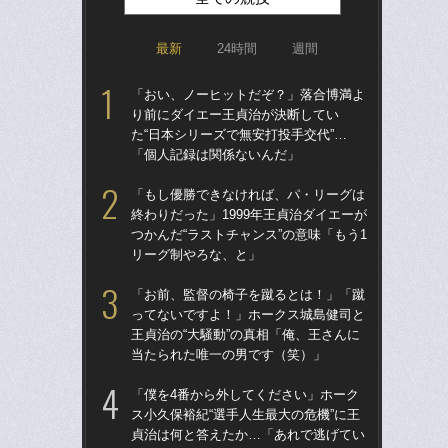
最新
24時間
週間
「おい、ノーヒットだぞ？」落合博満よ
「ア
り前にダイエー王貞治が決断してい
球
た“日本シリーズで無安打投手交代”…
す“
「個人記録は関係ないんだ」
た…
らD
「もし優勝できなければ、パ・リーグは
終わりだった」1999年王貞治ダイエーが
「
つかんだ“ラストチャンス”の意味「もう1
で
リーグ制やろな、と」
を
は
「お前、監督の椅子を蹴るとは！」「蹴
ってないですよ！」ホークス城島健司と
「
王貞治の“大騒動”の真相「俺、王さんに
コー
当たられた唯一の男です（笑）」
人に
で
「僕を4番から外してください」ホーク
ス小久保裕紀“選手人生最大の危機”に王
祖父
貞治は何と答えたか…「あれで逃げてい
北