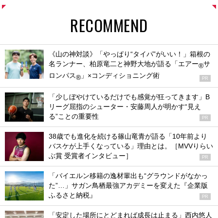
RECOMMEND
《山の神対談》「やっぱり“タイパ”がいい！」箱根の
名ランナー、柏原竜二と神野大地が語る「エアー
サ
®
ロンパス
」×コンディショニング術
®
PR
「少しぼやけているだけでも感覚が狂ってきます」B
リーグ屈指のシューター・安藤周人が明かす“見え
る”ことの重要性
PR
38歳でも進化を続ける篠山竜青が語る「10年前より
バスケが上手くなっている」理由とは。［MVVりらい
ぶ賞 受賞者インタビュー］
PR
「バイエルン移籍の逸材輩出も“グラウンドがなかっ
た”…」サガン鳥栖最強アカデミーを変えた『企業版
ふるさと納税』
PR
「安定した場所にとどまれば成長は止まる」西内悠人