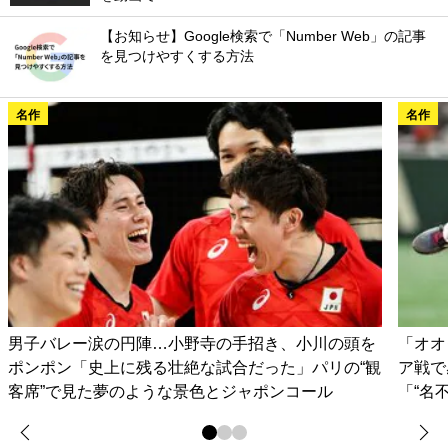
【お知らせ】Google検索で「Number Web」の記事
を見つけやすくする方法
名作
名作
男子バレー涙の円陣…小野寺の手招き、小川の頭を
「オオ
ポンポン「史上に残る壮絶な試合だった」パリの“観
ア戦で
客席”で見た夢のような景色とジャポンコール
「“名