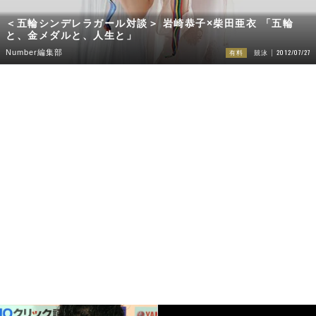
＜五輪シンデレラガール対談＞ 岩崎恭子×柴田亜衣 「五輪
と、金メダルと、人生と」
2012/07/27
Number編集部
有料
競泳