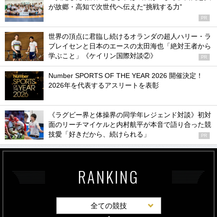
が故郷・高知で次世代へ伝えた“挑戦する力”
PR
世界の頂点に君臨し続けるオランダの超人ハリー・ラ
ブレイセンと日本のエースの太田海也「絶対王者から
学ぶこと」《ケイリン国際対談②》
PR
Number SPORTS OF THE YEAR 2026 開催決定！
2026年を代表するアスリートを表彰
《ラグビー界と体操界の同学年レジェンド対談》初対
面のリーチマイケルと内村航平が本音で語り合った競
技愛「好きだから、続けられる」
PR
RANKING
全ての競技