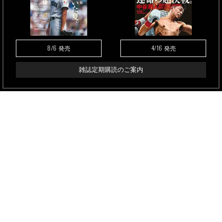
8/6
4/16
発売
発売
雑誌定期購読のご案内