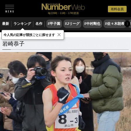
有料会員
毎日6時・11時・17時更新
最新
ランキング
名作
#甲子園
#Jリーグ
#中村剛也
#佐々木朗希
〉
×
今人気の記事が競技ごとに探せます
岩崎恭子
関連記事
岩崎恭子