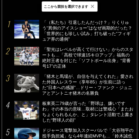
×
ここから競技を選択できます
最新
24時間
週間
「（私たち）引退したんだっけ？」りくりゅ
う“異例のアイスショー”はなぜ画期的だった？
「世界的にも珍しい試み」打ち破った“フィギ
ュア界の通例”
「聖光はレベルが高くて行けない」からのスタ
ートも…「高校で球速15キロアップ」福島の
絶対王者を封じた「ソフトボール出身」“背番
号17”の正体
「猪木と馬場が、自信を与えてくれた」愛され
た外国人レスラー（享年85）が生前に語っ
た“日本への感謝”…ドリー・ファンク・ジュニ
アとアントニオ猪木の名勝負
板東英二79歳が言った「野球は、嫌いです
わ」その本当の意味…取材には警戒心「またお
ちょくられるんか、と」タレント活動で上書き
した“野球人の顔”
ドジャース電撃加入スクーバルで「大谷翔平の
投手負担減」なら4年連続MVPも…「鈴木誠也