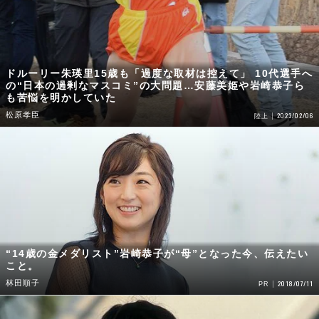
ドルーリー朱瑛里15歳も「過度な取材は控えて」 10代選手へ
の“日本の過剰なマスコミ”の大問題…安藤美姫や岩崎恭子ら
も苦悩を明かしていた
松原孝臣
2023/02/06
陸上
“14歳の金メダリスト”岩崎恭子が“母”となった今、伝えたい
こと。
林田順子
2018/07/11
PR