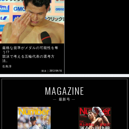
厳格な規準がメダルの可能性を奪
う!?
競泳で考える五輪代表の選考方
法。
生島淳
2012/04/16
競泳
MAGAZINE
最新号