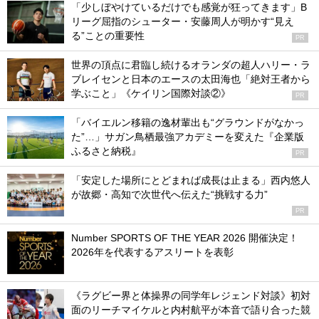
「少しぼやけているだけでも感覚が狂ってきます」B
リーグ屈指のシューター・安藤周人が明かす“見え
る”ことの重要性
PR
世界の頂点に君臨し続けるオランダの超人ハリー・ラ
ブレイセンと日本のエースの太田海也「絶対王者から
学ぶこと」《ケイリン国際対談②》
PR
「バイエルン移籍の逸材輩出も“グラウンドがなかっ
た”…」サガン鳥栖最強アカデミーを変えた『企業版
ふるさと納税』
PR
「安定した場所にとどまれば成長は止まる」西内悠人
が故郷・高知で次世代へ伝えた“挑戦する力”
PR
Number SPORTS OF THE YEAR 2026 開催決定！
2026年を代表するアスリートを表彰
《ラグビー界と体操界の同学年レジェンド対談》初対
面のリーチマイケルと内村航平が本音で語り合った競