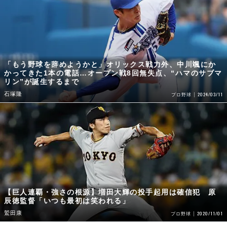
「もう野球を辞めようかと」オリックス戦力外、中川颯にか
かってきた1本の電話…オープン戦8回無失点、“ハマのサブマ
リン”が誕生するまで
石塚隆
2024/03/11
プロ野球
【巨人連覇・強さの根源】増田大輝の投手起用は確信犯 原
辰徳監督「いつも最初は笑われる」
鷲田康
2020/11/01
プロ野球