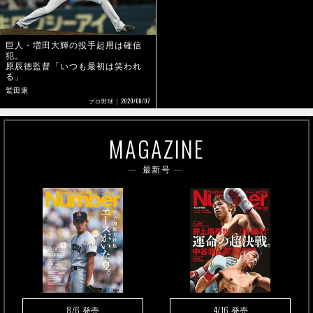
巨人・増田大輝の投手起用は確信
犯。
原辰徳監督「いつも最初は笑われ
る」
鷲田康
2020/08/07
プロ野球
MAGAZINE
最新号
8/6
4/16
発売
発売