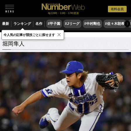
有料会員
毎日6時・11時・17時更新
最新
ランキング
名作
#甲子園
#Jリーグ
#中村剛也
#佐々木朗希
〉
×
今人気の記事が競技ごとに探せます
堀岡隼人
関連記事
堀岡隼人