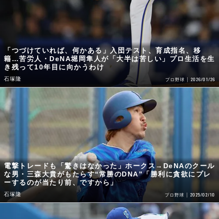
「つづけていれば、何かある」入団テスト、育成指名、移
籍…苦労人・DeNA堀岡隼人が「大半は苦しい」プロ生活を生
き残って10年目に向かうわけ
石塚隆
2026/01/26
プロ野球
電撃トレードも「驚きはなかった」ホークス→DeNAのクール
な男・三森大貴がもたらす“常勝のDNA”「勝利に貪欲にプレ
ーするのが当たり前、ですから」
石塚隆
2025/02/10
プロ野球