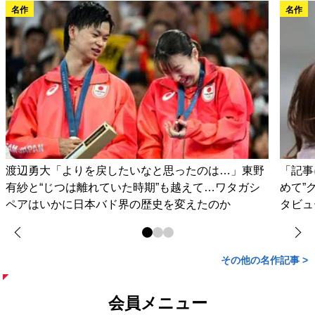
名作
名作
渡辺勇大「よりを戻したいなと思ったのは…」東野
「記事
有紗と“じつは離れていた時期”も越えて…ワタガシ
めて”
ペアはいかに日本バド界の歴史を変えたのか
タビュ
その他の名作記事 >
会員メニュー