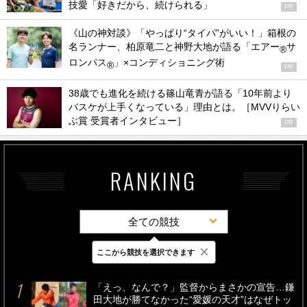
技愛「好きだから、続けられる」
PR
《山の神対談》「やっぱり“タイパ”がいい！」箱根の
名ランナー、柏原竜二と神野大地が語る「エアー
サ
®
ロンパス
」×コンディショニング術
®
PR
38歳でも進化を続ける篠山竜青が語る「10年前より
バスケが上手くなっている」理由とは。［MVVりらい
ぶ賞 受賞者インタビュー］
PR
RANKING
全ての競技
×
ここから競技を選択できます
最新
24時間
週間
「えっ、なんで？」監督からまさかの宣告…鎌
田大地が勝てなかった“愛媛の天才”はなぜトッ