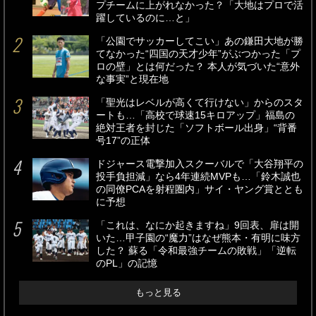
プチームに上がれなかった？「大地はプロで活
躍しているのに…と」
「公園でサッカーしてこい」あの鎌田大地が勝
てなかった“四国の天才少年”がぶつかった「プ
ロの壁」とは何だった？ 本人が気づいた“意外
な事実”と現在地
「聖光はレベルが高くて行けない」からのスタ
ートも…「高校で球速15キロアップ」福島の
絶対王者を封じた「ソフトボール出身」“背番
号17”の正体
ドジャース電撃加入スクーバルで「大谷翔平の
投手負担減」なら4年連続MVPも…「鈴木誠也
の同僚PCAを射程圏内」サイ・ヤング賞ととも
に予想
「これは、なにか起きますね」9回表、扉は開
いた…甲子園の“魔力”はなぜ熊本・有明に味方
した？ 蘇る「令和最強チームの敗戦」「逆転
のPL」の記憶
もっと見る