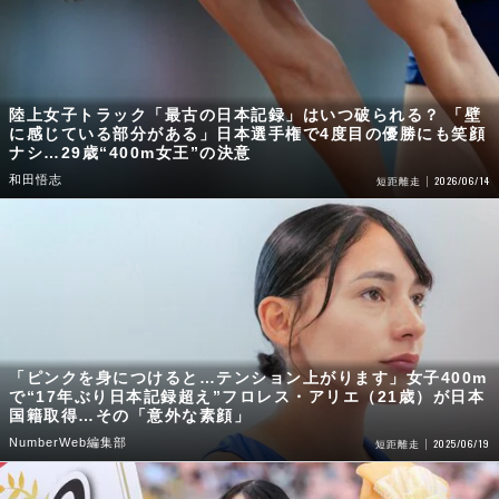
陸上女子トラック「最古の日本記録」はいつ破られる？ 「壁
に感じている部分がある」日本選手権で4度目の優勝にも笑顔
ナシ…29歳“400m女王”の決意
和田悟志
2026/06/14
短距離走
「ピンクを身につけると…テンション上がります」女子400m
で“17年ぶり日本記録超え”フロレス・アリエ（21歳）が日本
国籍取得…その「意外な素顔」
NumberWeb編集部
2025/06/19
短距離走