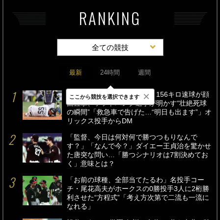
RANKING
全ての競技
最新
24時間
週間
×
「アゴ骨折、前歯折れて…」156キロ速球が顔
ここから競技を選択できます
面直撃、ソフトバンク選手が明かす“壮絶死球
の瞬間”「救急車で告げた…“明日も出ます”」オ
リックス投手からDM
「監督、今日は何対何で勝つつもりなんで
す？」「なんで今？」ダイエー王貞治を驚かせ
た唐突な問い…「勝つシナリオは7割決めてお
く」意味とは？
「お前の球種、全部当てたるわ」名投手コー
チ・尾花高夫がホークスの0勝投手3人に2桁勝
利させた“方程式”「考え方次第で二流も一流に
なれる」