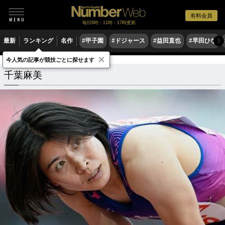
有料会員
毎日6時・11時・17時更新
最新
ランキング
名作
#甲子園
#ドジャース
#益田直也
#早田ひな
〉
×
今人気の記事が競技ごとに探せます
千葉麻美
関連記事
千葉麻美