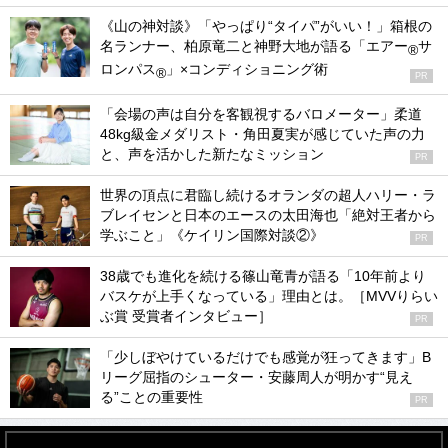
《山の神対談》「やっぱり“タイパ”がいい！」箱根の
名ランナー、柏原竜二と神野大地が語る「エアー
サ
®
ロンパス
」×コンディショニング術
®
PR
「会場の声は自分を客観視するバロメーター」柔道
48kg級金メダリスト・角田夏実が感じていた声の力
と、声を活かした新たなミッション
PR
世界の頂点に君臨し続けるオランダの超人ハリー・ラ
ブレイセンと日本のエースの太田海也「絶対王者から
学ぶこと」《ケイリン国際対談②》
PR
38歳でも進化を続ける篠山竜青が語る「10年前より
バスケが上手くなっている」理由とは。［MVVりらい
ぶ賞 受賞者インタビュー］
PR
「少しぼやけているだけでも感覚が狂ってきます」B
リーグ屈指のシューター・安藤周人が明かす“見え
る”ことの重要性
PR