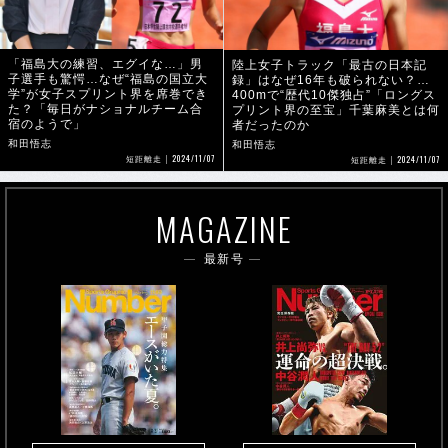
「福島大の練習、エグイな…」男
陸上女子トラック「最古の日本記
子選手も驚愕…なぜ“福島の国立大
録」はなぜ16年も破られない？…
学”が女子スプリント界を席巻でき
400mで“歴代10傑独占”「ロングス
た？「毎日がナショナルチーム合
プリント界の至宝」千葉麻美とは何
宿のようで」
者だったのか
和田悟志
和田悟志
2024/11/07
2024/11/07
短距離走
短距離走
MAGAZINE
最新号