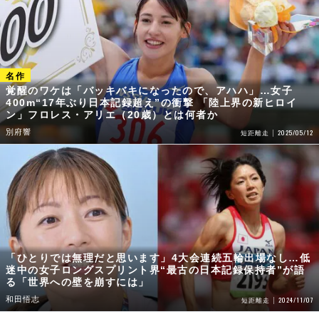
覚醒のワケは「バッキバキになったので、アハハ」…女子
400m“17年ぶり日本記録超え”の衝撃 「陸上界の新ヒロイ
ン」フロレス・アリエ（20歳）とは何者か
別府響
2025/05/12
短距離走
「ひとりでは無理だと思います」4大会連続五輪出場なし…低
迷中の女子ロングスプリント界“最古の日本記録保持者”が語
る「世界への壁を崩すには」
和田悟志
2024/11/07
短距離走