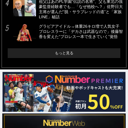
祖父はあのPL学園“伝説の名将”、父も東北の強
豪監督経験者でも…「なぜ他校へ？」佐野日大
主将が選んだ“脱・サラブレッドの道”と「家族
LINE」秘話
グラビアアイドル→体重26キロ増で人気女子
プロレスラーに「デカさは武器なので」後藤智
香を変えた“プロレス一本で生きていく”覚悟
もっと見る