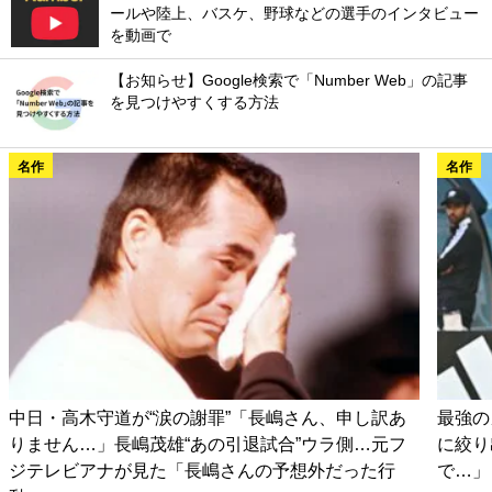
ールや陸上、バスケ、野球などの選手のインタビュー
を動画で
【お知らせ】Google検索で「Number Web」の記事
を見つけやすくする方法
名作
名作
中日・高木守道が“涙の謝罪”「長嶋さん、申し訳あ
最強の
りません…」長嶋茂雄“あの引退試合”ウラ側…元フ
に絞り
ジテレビアナが見た「長嶋さんの予想外だった行
で…」