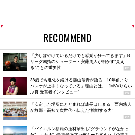
RECOMMEND
「少しぼやけているだけでも感覚が狂ってきます」B
リーグ屈指のシューター・安藤周人が明かす“見え
る”ことの重要性
PR
38歳でも進化を続ける篠山竜青が語る「10年前より
バスケが上手くなっている」理由とは。［MVVりらい
ぶ賞 受賞者インタビュー］
PR
「安定した場所にとどまれば成長は止まる」西内悠人
が故郷・高知で次世代へ伝えた“挑戦する力”
PR
「バイエルン移籍の逸材輩出も“グラウンドがなかっ
た”…」サガン鳥栖最強アカデミーを変えた『企業版