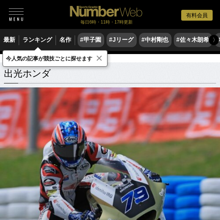
有料会員
毎日6時・11時・17時更新
最新
ランキング
名作
#甲子園
#Jリーグ
#中村剛也
#佐々木朗希
〉
×
今人気の記事が競技ごとに探せます
出光ホンダ
関連記事
出光ホンダ