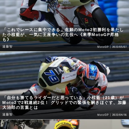
「これでレースに集中できる」念願のMoto2初勝利を果たし
た小椋藍が、一気に王座争いの主役へ《来季MotoGP昇格
も》
遠藤智
2022/05/07
MotoGP
「自分も勝てるライダーだと思っている」小椋藍（21歳）が
Moto2で2戦連続2位！ グリッドでの緊張を解きほぐす、加藤
大治郎の言葉とは
遠藤智
2022/04/16
MotoGP