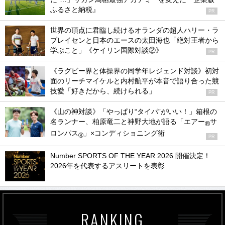
ふるさと納税』
PR
世界の頂点に君臨し続けるオランダの超人ハリー・ラ
ブレイセンと日本のエースの太田海也「絶対王者から
学ぶこと」《ケイリン国際対談②》
PR
《ラグビー界と体操界の同学年レジェンド対談》初対
面のリーチマイケルと内村航平が本音で語り合った競
技愛「好きだから、続けられる」
PR
《山の神対談》「やっぱり“タイパ”がいい！」箱根の
名ランナー、柏原竜二と神野大地が語る「エアー
サ
®
ロンパス
」×コンディショニング術
®
PR
Number SPORTS OF THE YEAR 2026 開催決定！
2026年を代表するアスリートを表彰
RANKING