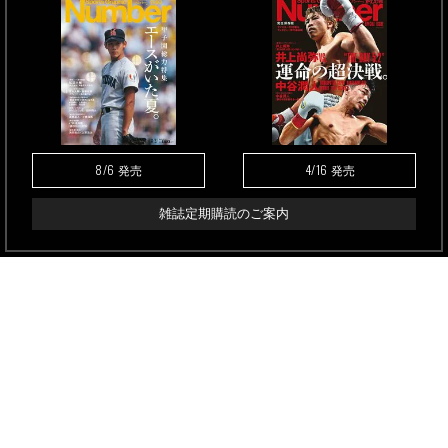
8/6
4/16
発売
発売
雑誌定期購読のご案内