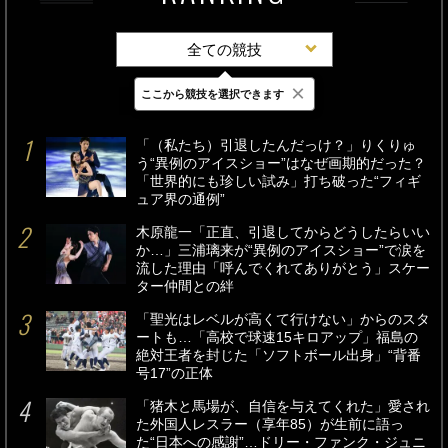
全ての競技
×
ここから競技を選択できます
最新
24時間
週間
「（私たち）引退したんだっけ？」りくりゅ
う“異例のアイスショー”はなぜ画期的だった？
「世界的にも珍しい試み」打ち破った“フィギ
ュア界の通例”
木原龍一「正直、引退してからどうしたらいい
か…」三浦璃来が“異例のアイスショー”で涙を
流した理由「呼んでくれてありがとう」スケー
ター仲間との絆
「聖光はレベルが高くて行けない」からのスタ
ートも…「高校で球速15キロアップ」福島の
絶対王者を封じた「ソフトボール出身」“背番
号17”の正体
「猪木と馬場が、自信を与えてくれた」愛され
た外国人レスラー（享年85）が生前に語っ
た“日本への感謝”…ドリー・ファンク・ジュニ