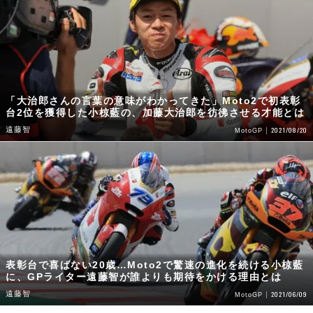
「大治郎さんの言葉の意味がわかってきた」Moto2で初表彰
台2位を獲得した小椋藍の、加藤大治郎を彷彿させる才能とは
遠藤智
2021/08/20
MotoGP
表彰台で喜ばない20歳…Moto2で驚速の進化を続ける小椋藍
に、GPライター遠藤智が誰よりも期待をかける理由とは
遠藤智
2021/06/09
MotoGP