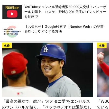
YouTubeチャンネル登録者数60,000人突破！バレーボ
ールや陸上、バスケ、野球などの選手のインタビュー
を動画で
【お知らせ】Google検索で「Number Web」の記事
を見つけやすくする方法
名作
名作
「最高の親友で、敵だ」“オオタニ愛”をエンゼルス
「WB
のサンドバルが熱く…「ベッツやテオとは通訳なし
ている