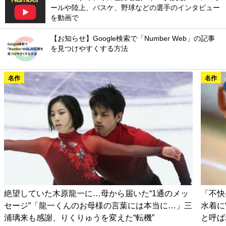
ールや陸上、バスケ、野球などの選手のインタビュー
を動画で
【お知らせ】Google検索で「Number Web」の記事
を見つけやすくする方法
名作
名作
絶望していた木原龍一に…母から届いた“1通のメッ
「不快
セージ”「龍一くんのお母様の言葉には本当に…」三
水着に
浦璃来も感謝、りくりゅうを変えた“転機”
と呼ば