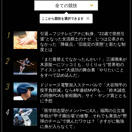
全ての競技
×
ここから競技を選択できます
最新
24時間
週間
引退→フジテレビアナに転身、“22歳で突然引
退”となった女流棋士のナゼ…じつは公表され
なかった「降級点」“旧規定の実態”と新たな制
度とは
「まだ着替えてなかったんかい！」三浦璃来が
木原龍一にツッコミも…りくりゅう“世界初の
アイスショー”大成功の舞台裏「やりたいこと
をすべて詰め込んだ」
ドジャース電撃加入スクーバルで「大谷翔平の
投手負担減」なら4年連続MVPも…「鈴木誠也
の同僚PCAを射程圏内」サイ・ヤング賞ととも
に予想
「医学部志望がメンバーに4人」福岡の公立進
学校が“甲子園出場”の衝撃…それでも東筑が“野
球のチーム”で挑んだワケは？「さすがに勉強
に身が入らなくて」