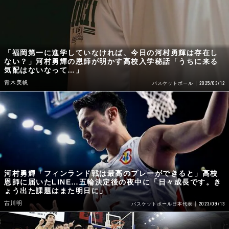
「福岡第一に進学していなければ、今日の河村勇輝は存在し
ない？」河村勇輝の恩師が明かす高校入学秘話「うちに来る
気配はないなって…」
青木美帆
2025/03/12
バスケットボール
河村勇輝「フィンランド戦は最高のプレーができると」高校
恩師に届いたLINE…五輪決定後の夜中に「日々成長です。き
ょう出た課題はまた明日に」
古川明
2023/09/13
バスケットボール日本代表