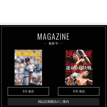
MAGAZINE
最新号
8/6
4/16
発売
発売
雑誌定期購読のご案内