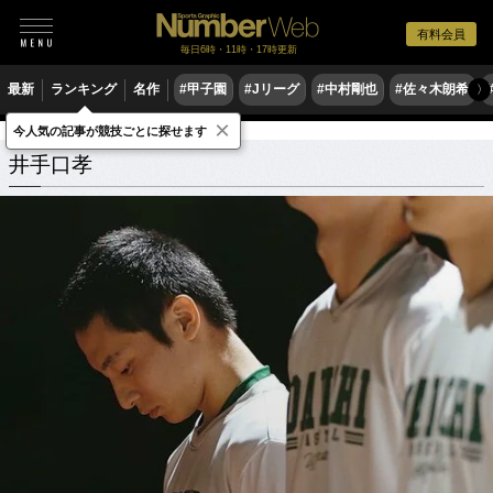
有料会員
毎日6時・11時・17時更新
最新
ランキング
名作
#甲子園
#Jリーグ
#中村剛也
#佐々木朗希
〉
×
今人気の記事が競技ごとに探せます
井手口孝
関連記事
井手口孝