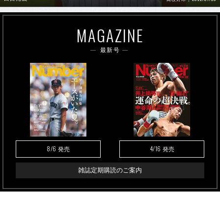
MAGAZINE
最新号
8/6
4/16
発売
発売
雑誌定期購読のご案内