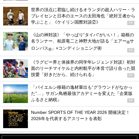
世界の頂点に君臨し続けるオランダの超人ハリー・ラ
ブレイセンと日本のエースの太田海也「絶対王者から
学ぶこと」《ケイリン国際対談②》
PR
《山の神対談》「やっぱり“タイパ”がいい！」箱根の
名ランナー、柏原竜二と神野大地が語る「エアー
サ
®
ロンパス
」×コンディショニング術
®
PR
《ラグビー界と体操界の同学年レジェンド対談》初対
面のリーチマイケルと内村航平が本音で語り合った競
技愛「好きだから、続けられる」
PR
「バイエルン移籍の逸材輩出も“グラウンドがなかっ
た”…」サガン鳥栖最強アカデミーを変えた『企業版
ふるさと納税』
PR
Number SPORTS OF THE YEAR 2026 開催決定！
2026年を代表するアスリートを表彰