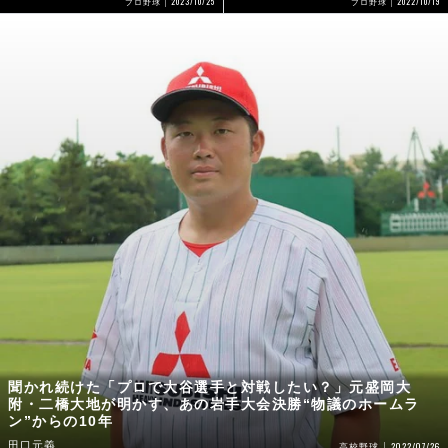
2023/10/25
2022/10/19
プロ野球
プロ野球
聞かれ続けた「プロで大谷選手と対戦したい？」元盛岡大
附・二橋大地が明かす、あの岩手大会決勝“物議のホームラ
ン”からの10年
田口元義
2022/07/26
高校野球