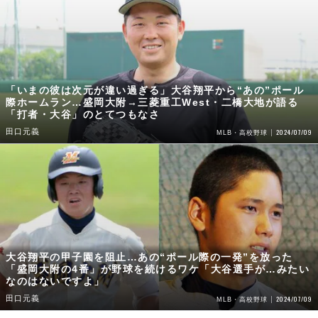
「いまの彼は次元が違い過ぎる」大谷翔平から“あの”ポール
際ホームラン…盛岡大附→三菱重工West・二橋大地が語る
「打者・大谷」のとてつもなさ
田口元義
2024/07/09
MLB・高校野球
大谷翔平の甲子園を阻止…あの“ポール際の一発”を放った
「盛岡大附の4番」が野球を続けるワケ「大谷選手が…みたい
なのはないですよ」
田口元義
2024/07/09
MLB・高校野球