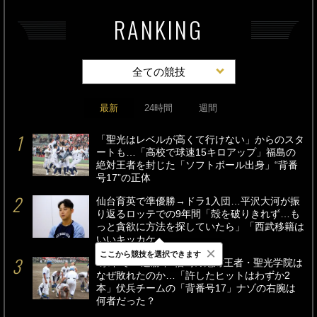
RANKING
全ての競技
最新
24時間
週間
「聖光はレベルが高くて行けない」からのスタ
ートも…「高校で球速15キロアップ」福島の
絶対王者を封じた「ソフトボール出身」“背番
号17”の正体
仙台育英で準優勝→ドラ1入団…平沢大河が振
り返るロッテでの9年間「殻を破りきれず…も
っと貪欲に方法を探していたら」「西武移籍は
いいキッカケ」
×
ここから競技を選択できます
“県下で86連勝中”福島の絶対王者・聖光学院は
なぜ敗れたのか…「許したヒットはわずか2
本」伏兵チームの「背番号17」ナゾの右腕は
何者だった？