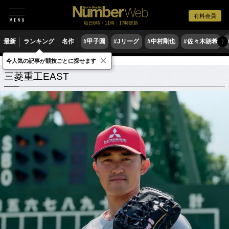
有料会員
毎日6時・11時・17時更新
最新
ランキング
名作
#甲子園
#Jリーグ
#中村剛也
#佐々木朗希
〉
×
今人気の記事が競技ごとに探せます
三菱重工EAST
関連記事
三菱重工EAST