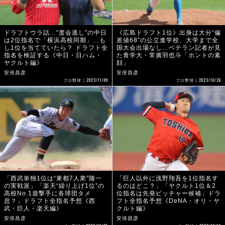
ドラフトウラ話…“度会逃し”の中日
《広島ドラフト1位》出身は大分“偏
は2位指名で「横浜高校同期」…も
差値68”の公立進学校、大学まで全
し1位を当てていたら？ ドラフト全
国大会出場なし…ベテラン記者が見
指名を検証する《中日・日ハム・
た青学大・常廣羽也斗「ホントの素
ヤクルト編》
顔」
安倍昌彦
安倍昌彦
2023/11/09
2023/10/26
プロ野球
プロ野球
「西武単独1位は“東都7人衆”随一
「巨人以外に浅野翔吾を1位指名す
の実戦派」「楽天“繰り上げ1位”の
るのはどこ？」「ヤクルト1位＆2
高校No.1遊撃手に各球団タメ
位指名は先発ピッチャー候補」ドラ
息？」ドラフト全指名予想《西
フト全指名予想《DeNA・オリ・ヤ
武・巨人・楽天編》
クルト編》
安倍昌彦
安倍昌彦