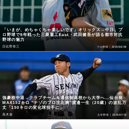
「いまが、めちゃくちゃ楽しいです」オリックス→中日、プ
ロ野球で9年戦った三菱重工East・武田健吾が語る都市対抗
野球の魅力
日比野恭三
2025/08/28
プロ野球
強豪校中退→クラブチーム＆通信制高校から大学へ…仙台発
MAX152キロ “ナゾのプロ注左腕”渡邉一生（20歳）の波乱万
丈「150キロの変化球投手に」
高木遊
2024/07/10
大学野球