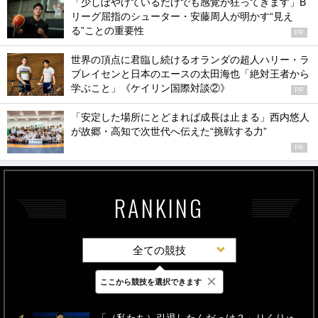
「少しぼやけているだけでも感覚が狂ってきます」B
リーグ屈指のシューター・安藤周人が明かす“見え
る”ことの重要性
PR
世界の頂点に君臨し続けるオランダの超人ハリー・ラ
ブレイセンと日本のエースの太田海也「絶対王者から
学ぶこと」《ケイリン国際対談②》
PR
「安定した場所にとどまれば成長は止まる」西内悠人
が故郷・高知で次世代へ伝えた“挑戦する力”
PR
RANKING
全ての競技
×
ここから競技を選択できます
最新
24時間
週間