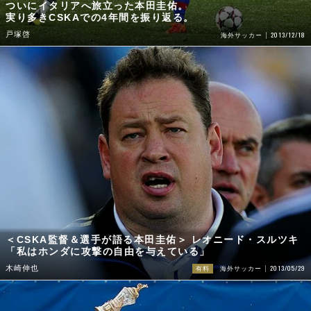
ついにイタリアへ旅立った本田圭佑。
実り多きCSKAでの4年間を振り返る。
戸塚啓
2013/12/18
海外サッカー
＜CSKA監督＆選手が語る本田圭佑＞ レオニード・スルツキ
「私はホンダに攻撃の自由を与えている」
2013/05/29
木崎伸也
有料
海外サッカー