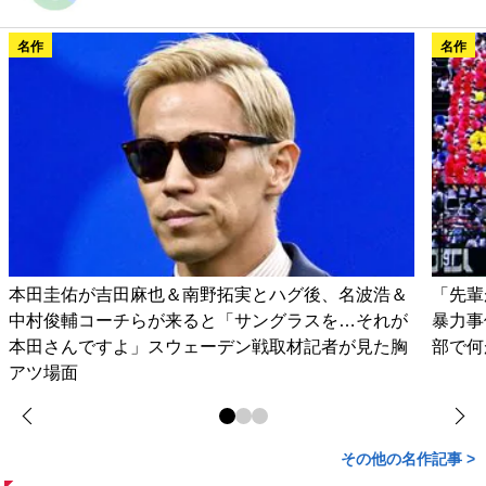
名作
名作
本田圭佑が吉田麻也＆南野拓実とハグ後、名波浩＆
「先輩
中村俊輔コーチらが来ると「サングラスを…それが
暴力事
本田さんですよ」スウェーデン戦取材記者が見た胸
部で何
アツ場面
その他の名作記事 >