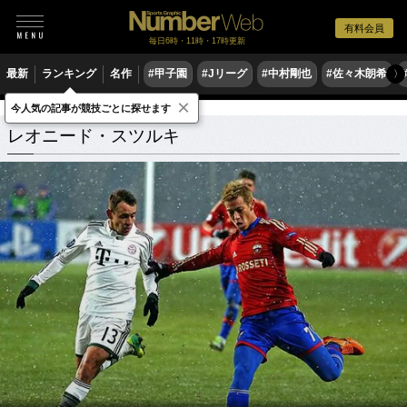
有料会員
毎日6時・11時・17時更新
最新
ランキング
名作
#甲子園
#Jリーグ
#中村剛也
#佐々木朗希
〉
×
今人気の記事が競技ごとに探せます
レオニード・スツルキ
関連記事
レオニード・スツルキ