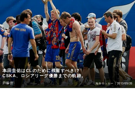
本田圭佑はCLのために残留すべき!?
CSKA、ロシアリーグ優勝までの軌跡。
戸塚啓
2013/05/20
海外サッカー