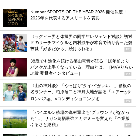
Number SPORTS OF THE YEAR 2026 開催決定！
2026年を代表するアスリートを表彰
《ラグビー界と体操界の同学年レジェンド対談》初対
面のリーチマイケルと内村航平が本音で語り合った競
技愛「好きだから、続けられる」
PR
38歳でも進化を続ける篠山竜青が語る「10年前より
バスケが上手くなっている」理由とは。［MVVりらい
ぶ賞 受賞者インタビュー］
PR
《山の神対談》「やっぱり“タイパ”がいい！」箱根の
名ランナー、柏原竜二と神野大地が語る「エアー
サ
®
ロンパス
」×コンディショニング術
®
PR
「バイエルン移籍の逸材輩出も“グラウンドがなかっ
た”…」サガン鳥栖最強アカデミーを変えた『企業版
ふるさと納税』
PR