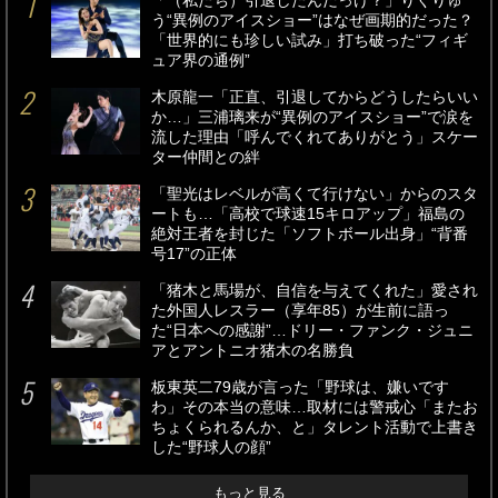
「（私たち）引退したんだっけ？」りくりゅ
う“異例のアイスショー”はなぜ画期的だった？
「世界的にも珍しい試み」打ち破った“フィギ
ュア界の通例”
木原龍一「正直、引退してからどうしたらいい
か…」三浦璃来が“異例のアイスショー”で涙を
流した理由「呼んでくれてありがとう」スケー
ター仲間との絆
「聖光はレベルが高くて行けない」からのスタ
ートも…「高校で球速15キロアップ」福島の
絶対王者を封じた「ソフトボール出身」“背番
号17”の正体
「猪木と馬場が、自信を与えてくれた」愛され
た外国人レスラー（享年85）が生前に語っ
た“日本への感謝”…ドリー・ファンク・ジュニ
アとアントニオ猪木の名勝負
板東英二79歳が言った「野球は、嫌いです
わ」その本当の意味…取材には警戒心「またお
ちょくられるんか、と」タレント活動で上書き
した“野球人の顔”
もっと見る