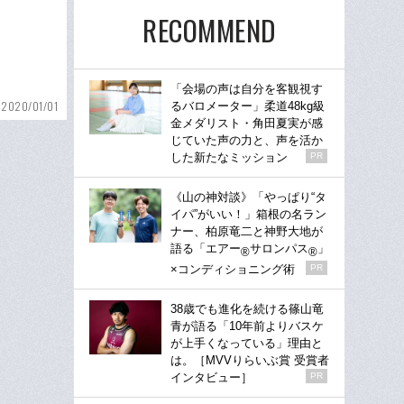
RECOMMEND
「会場の声は自分を客観視す
2020/01/01
るバロメーター」柔道48kg級
金メダリスト・角田夏実が感
じていた声の力と、声を活か
した新たなミッション
PR
《山の神対談》「やっぱり“タ
イパ”がいい！」箱根の名ラン
ナー、柏原竜二と神野大地が
語る「エアー
サロンパス
」
®
®
×コンディショニング術
PR
38歳でも進化を続ける篠山竜
青が語る「10年前よりバスケ
が上手くなっている」理由と
は。［MVVりらいぶ賞 受賞者
インタビュー］
PR