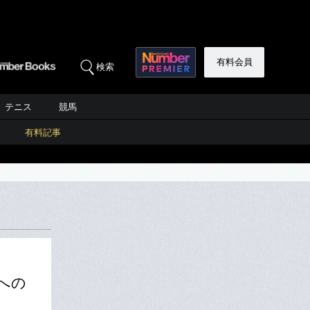
有料会員
検索
テニス
競馬
有料記事
への