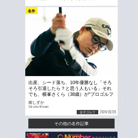
名作
出産、シード落ち、10年優勝なし「そろ
そろ引退したら？と思う人もいる」それ
でも、横峯さくら（38歳）が“プロゴルフ
ァー”にこだわる理由
南しずか
Shizuka Minami
2024/02/20
女子ゴルフ
その他の名作記事