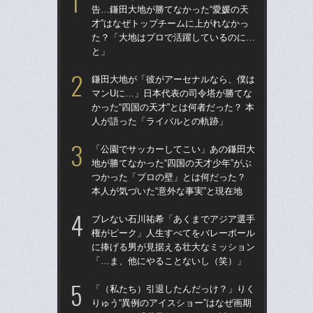
告…鎌田大地が勝てなかった“愛媛の天
権
才”はなぜトップチームに上がれなかっ
に
た？「大地はプロで活躍しているのに…
「
と」
「
鎌田大地が「彼がアーセナルなら、僕は
の“
マンUに…」日本代表の司令塔が勝てな
太
かった“四国の天才”とは何者だった？ 本
ャ
人が語った「ライバルとの軌跡」
け
「公園でサッカーしてこい」あの鎌田大
「
地が勝てなかった“四国の天才少年”がぶ
球部
つかった「プロの壁」とは何だった？
野球
本人が気づいた“意外な事実”と現在地
先
ブレない石川祐希「あくまでアジア選手
「
権がピーク」人生すべてをバレーボール
りゅ
に捧げる男が見据える壮大なミッション
的
「…ま、他にやることないし（笑）」
ち破
「（私たち）引退したんだっけ？」りく
「
りゅう“異例のアイスショー”はなぜ画期
大に