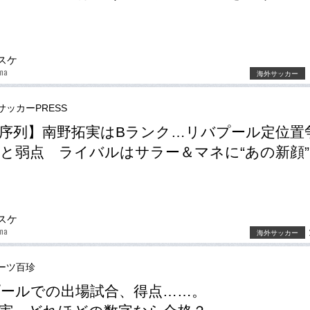
スケ
ma
海外サッカー
サッカーPRESS
序列】南野拓実はBランク…リバプール定位置
と弱点 ライバルはサラー＆マネに“あの新顔”
スケ
ma
海外サッカー
ーツ百珍
ールでの出場試合、得点……。