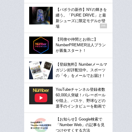
【バボラの新作】NYの輝きを
纏う。「PURE DRIVE」と最
新シューズに限定モデルが登
場
PR
【同僚や仲間とお得に】
NumberPREMIER法人プラン
が募集スタート！
【登録無料】Numberメールマ
ガジン好評配信中。スポーツ
の「今」をメールでお届け！
YouTubeチャンネル登録者数
60,000人突破！バレーボール
や陸上、バスケ、野球などの
選手のインタビューを動画で
【お知らせ】Google検索で
「Number Web」の記事を見
つけやすくする方法