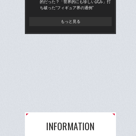
的だった？「世界的にも珍しい試み」打
チ部
ち破った“フィギュア界の通例”
語っ
もっと見る
INFORMATION