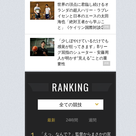
世界の頂点に君臨し続けるオ
ランダの超人ハリー・ラブレ
イセンと日本のエースの太田
海也「絶対王者から学ぶこ
と」《ケイリン国際対談②》
PR
「少しぼやけているだけでも
感覚が狂ってきます」Bリー
グ屈指のシューター・安藤周
人が明かす“見える”ことの重
要性
PR
RANKING
全ての競技
最新
24時間
週間
「えっ、なんで？」監督からまさかの宣
ブ