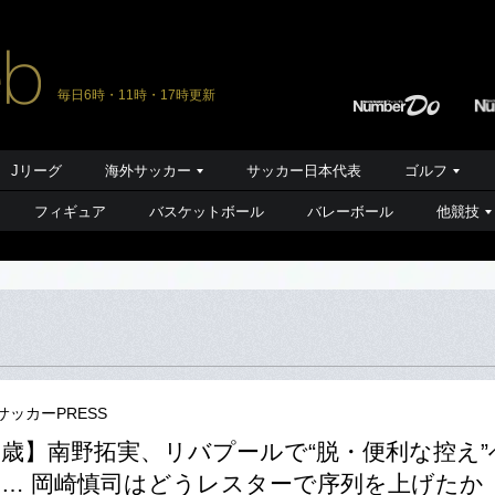
毎日6時・11時・17時更新
Jリーグ
海外サッカー
サッカー日本代表
ゴルフ
フィギュア
バスケットボール
バレーボール
他競技
サッカーPRESS
6歳】南野拓実、リバプールで“脱・便利な控え”
… 岡崎慎司はどうレスターで序列を上げたか