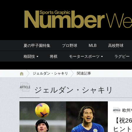
夏の甲子園特集
プロ野球
MLB
高校野球
格闘技
将棋
モータースポーツ
ラグビー
ジェルダン・シャキリ
関連記事
ジェルダン・シャキリ
欧州
【祝2
ヒント