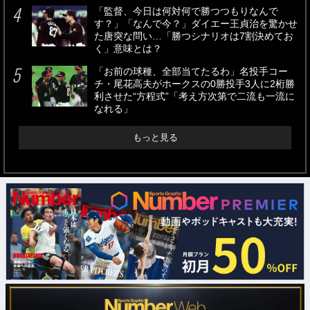
「監督、今日は何対何で勝つつもりなんで
す？」「なんで今？」ダイエー王貞治を驚かせ
た唐突な問い…「勝つシナリオは7割決めてお
く」意味とは？
「お前の球種、全部当てたるわ」名投手コー
チ・尾花高夫がホークスの0勝投手3人に2桁勝
利させた“方程式”「考え方次第で二流も一流に
なれる」
もっと見る