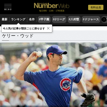
有料会員
毎日6時・11時・17時更新
最新
ランキング
名作
#甲子園
#Jリーグ
#八村塁
#ドジャース
#
〉
×
今人気の記事が競技ごとに探せます
ケリー・ウッド
関連記事
ケリー・ウッド