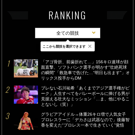
RANKING
全ての競技
×
ここから競技を選択できます
最新
24時間
週間
「アゴ骨折、前歯折れて…」156キロ速球が顔
面直撃、ソフトバンク選手が明かす“壮絶死球
の瞬間”「救急車で告げた…“明日も出ます”」オ
リックス投手からDM
ブレない石川祐希「あくまでアジア選手権がピ
ーク」人生すべてをバレーボールに捧げる男が
見据える壮大なミッション「…ま、他にやるこ
とないし（笑）」
グラビアアイドル→体重26キロ増で人気女子
プロレスラーに「デカさは武器なので」後藤智
香を変えた“プロレス一本で生きていく”覚悟