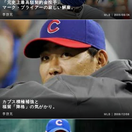
「元史上最高額契約金投手」
マーク・プライアーの寂しい解雇。
李啓充
2009/08/24
MLB
カブス積極補強と
福留「降格」の気がかり。
李啓充
2008/12/08
MLB