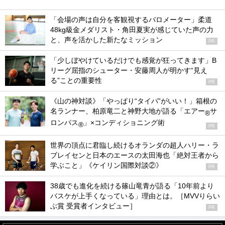
「会場の声は自分を客観視するバロメーター」柔道
48kg級金メダリスト・角田夏実が感じていた声の力
と、声を活かした新たなミッション
PR
「少しぼやけているだけでも感覚が狂ってきます」B
リーグ屈指のシューター・安藤周人が明かす“見え
る”ことの重要性
PR
《山の神対談》「やっぱり“タイパ”がいい！」箱根の
名ランナー、柏原竜二と神野大地が語る「エアー
サ
®
ロンパス
」×コンディショニング術
®
PR
世界の頂点に君臨し続けるオランダの超人ハリー・ラ
ブレイセンと日本のエースの太田海也「絶対王者から
学ぶこと」《ケイリン国際対談②》
PR
38歳でも進化を続ける篠山竜青が語る「10年前より
バスケが上手くなっている」理由とは。［MVVりらい
ぶ賞 受賞者インタビュー］
PR