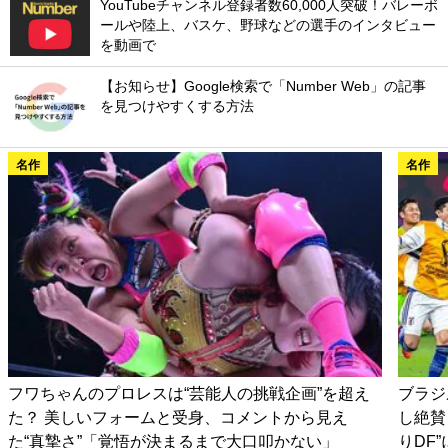
YouTubeチャンネル登録者数60,000人突破！バレーボ
ールや陸上、バスケ、野球などの選手のインタビュー
を動画で
【お知らせ】Google検索で「Number Web」の記事
を見つけやすくする方法
名作
名作
フワちゃんのプロレスは“芸能人の挑戦企画”を超え
ブラジ
た？ 美しいフォームと受身、コメントから見え
し絶賛
た“真摯さ”「覚悟が決まるまで大口叩かない」
りDF