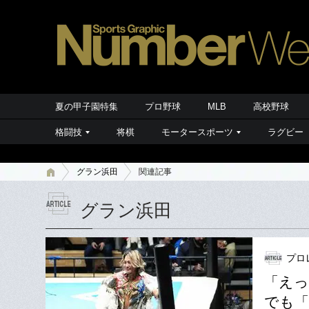
夏の甲子園特集
プロ野球
MLB
高校野球
格闘技
将棋
モータースポーツ
ラグビー
グラン浜田
関連記事
グラン浜田
プロ
「えっ
でも「