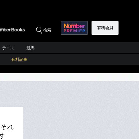
有料会員
検索
テニス
競馬
有料記事
…それ
対