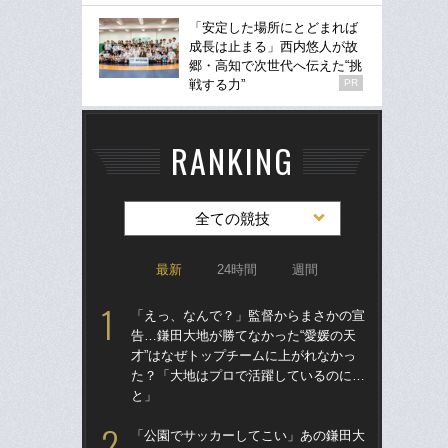
「安定した場所にとどまれば
成長は止まる」西内悠人が故
郷・高知で次世代へ伝えた“挑
戦する力”
PR
RANKING
全ての競技
最新
24時間
週間
「えっ、なんで？」監督からまさかの宣
「
告…鎌田大地が勝てなかった“愛媛の天
のス
才”はなぜトップチームに上がれなかっ
プ
た？「大地はプロで活躍しているのに…
ール
と」
卒業
「公園でサッカーしてこい」あの鎌田大
“偏