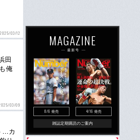
2025/03/12
MAGAZINE
最新号
浜田
も俺
2025/03/09
8/6
4/16
発売
発売
雑誌定期購読のご案内
う…カ