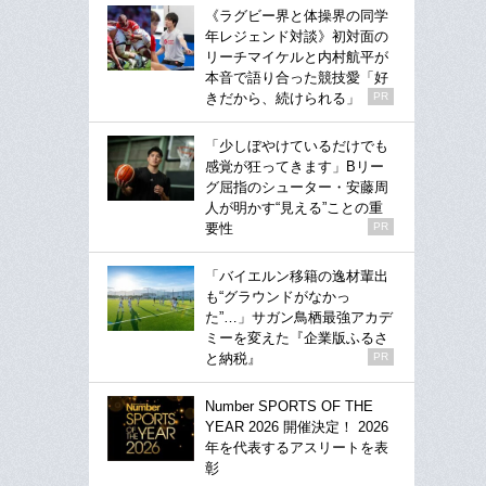
《ラグビー界と体操界の同学
年レジェンド対談》初対面の
リーチマイケルと内村航平が
本音で語り合った競技愛「好
きだから、続けられる」
PR
「少しぼやけているだけでも
感覚が狂ってきます」Bリー
グ屈指のシューター・安藤周
人が明かす“見える”ことの重
要性
PR
「バイエルン移籍の逸材輩出
も“グラウンドがなかっ
た”…」サガン鳥栖最強アカデ
ミーを変えた『企業版ふるさ
と納税』
PR
Number SPORTS OF THE
YEAR 2026 開催決定！ 2026
年を代表するアスリートを表
彰