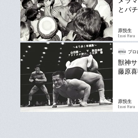
メラマ
とパ
原悦生
Essei Hara
プロ
獣神サ
藤原喜
原悦生
Essei Hara