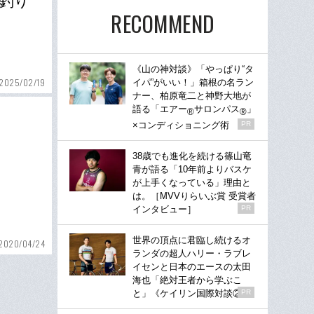
「釣り
RECOMMEND
《山の神対談》「やっぱり“タ
2025/02/19
イパ”がいい！」箱根の名ラン
ナー、柏原竜二と神野大地が
語る「エアー
サロンパス
」
®
®
×コンディショニング術
PR
38歳でも進化を続ける篠山竜
青が語る「10年前よりバスケ
が上手くなっている」理由と
は。［MVVりらいぶ賞 受賞者
インタビュー］
PR
世界の頂点に君臨し続けるオ
2020/04/24
ランダの超人ハリー・ラブレ
イセンと日本のエースの太田
海也「絶対王者から学ぶこ
と」《ケイリン国際対談②》
PR