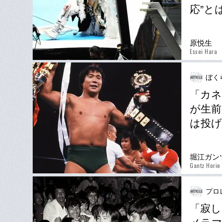
応”と
原悦生
Essei Hara
ぼく
「カネ
が生前
は投
堀江ガン
Gantz Horie
プロ
「寂し