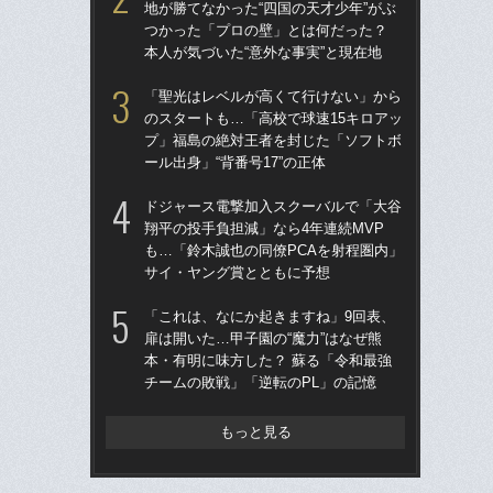
地が勝てなかった“四国の天才少年”がぶ
ー
つかった「プロの壁」とは何だった？
寺
本人が気づいた“意外な事実”と現在地
「
「聖光はレベルが高くて行けない」から
告…
のスタートも…「高校で球速15キロアッ
才”
プ」福島の絶対王者を封じた「ソフトボ
た
ール出身」“背番号17”の正体
と
ドジャース電撃加入スクーバルで「大谷
「
翔平の投手負担減」なら4年連続MVP
りゅ
も…「鈴木誠也の同僚PCAを射程圏内」
的
サイ・ヤング賞とともに予想
ち破
「これは、なにか起きますね」9回表、
「
扉は開いた…甲子園の“魔力”はなぜ熊
地が
本・有明に味方した？ 蘇る「令和最強
つ
チームの敗戦」「逆転のPL」の記憶
本人
もっと見る