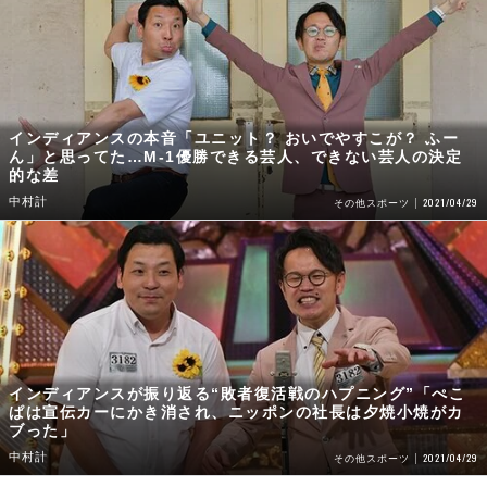
インディアンスの本音「ユニット？ おいでやすこが？ ふー
ん」と思ってた…M-1優勝できる芸人、できない芸人の決定
的な差
中村計
2021/04/29
その他スポーツ
インディアンスが振り返る“敗者復活戦のハプニング”「ぺこ
ぱは宣伝カーにかき消され、ニッポンの社長は夕焼小焼がカ
ブった」
中村計
2021/04/29
その他スポーツ