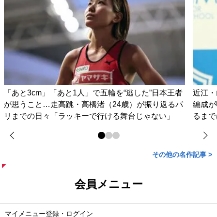
「あと3cm」「あと1人」で五輪を“逃した”日本王者
近江・
が思うこと…走高跳・高橋渚（24歳）が振り返るパ
編成が
リまでの日々「ラッキーで行ける舞台じゃない」
るまで
その他の名作記事 >
会員メニュー
マイメニュー登録・ログイン