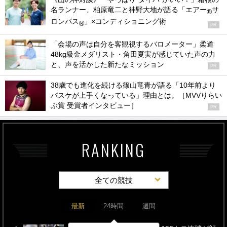
名ランナー、柏原竜二と神野大地が語る「エアー
サ
®
ロンパス
」×コンディショニング術
®
PR
「会場の声は自分を客観視するバロメーター」柔道
48kg級金メダリスト・角田夏実が感じていた声の力
と、声を活かした新たなミッション
PR
38歳でも進化を続ける篠山竜青が語る「10年前より
バスケが上手くなっている」理由とは。［MVVりらい
ぶ賞 受賞者インタビュー］
PR
RANKING
全ての競技
最新
24時間
週間