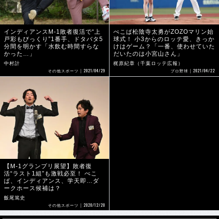
インディアンスM-1敗者復活で“上
ぺこぱ松陰寺太勇がZOZOマリン始
戸彩もびっくり”1番手、ドタバタ5
球式！ 小3からのロッテ愛、きっか
分間を明かす「水飲む時間すらな
けはゲーム？「一番、使わせていた
かった…」
だいたのは小宮山さん」
中村計
梶原紀章（千葉ロッテ広報）
2021/04/29
2021/04/22
その他スポーツ
プロ野球
【M-1グランプリ展望】敗者復
活“ラスト1組”も激戦必至！ ぺこ
ぱ、インディアンス、学天即…ダ
ークホース候補は？
飯尾篤史
2020/12/20
その他スポーツ