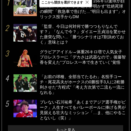
×
「アゴ骨折、前歯折れて…」156キロ速球が顔
ここから競技を選択できます
面直撃、ソフトバンク選手が明かす“壮絶死球
の瞬間”「救急車で告げた…“明日も出ます”」オ
リックス投手からDM
「監督、今日は何対何で勝つつもりなんで
す？」「なんで今？」ダイエー王貞治を驚かせ
た唐突な問い…「勝つシナリオは7割決めてお
く」意味とは？
グラビアアイドル→体重26キロ増で人気女子
プロレスラーに「デカさは武器なので」後藤智
香を変えた“プロレス一本で生きていく”覚悟
「お前の球種、全部当てたるわ」名投手コー
チ・尾花高夫がホークスの0勝投手3人に2桁勝
利させた“方程式”「考え方次第で二流も一流に
なれる」
ブレない石川祐希「あくまでアジア選手権がピ
ーク」人生すべてをバレーボールに捧げる男が
見据える壮大なミッション「…ま、他にやるこ
とないし（笑）」
もっと見る