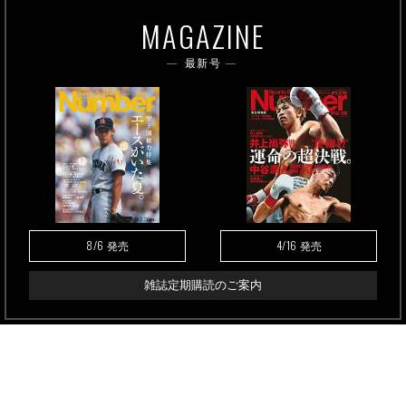
MAGAZINE
最新号
8/6
4/16
発売
発売
雑誌定期購読のご案内