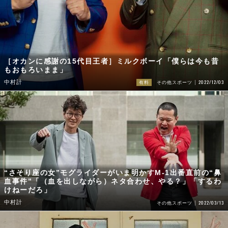
［オカンに感謝の15代目王者］ミルクボーイ「僕らは今も昔
もおもろいまま」
2022/12/03
中村計
有料
その他スポーツ
“さそり座の女”モグライダーがいま明かすM-1出番直前の“鼻
血事件”「（血を出しながら）ネタ合わせ、やる？」「するわ
けねーだろ」
中村計
2022/03/13
その他スポーツ