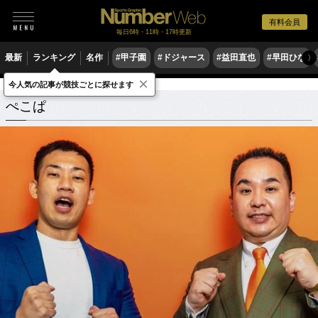
有料会員
毎日6時・11時・17時更新
最新
ランキング
名作
#甲子園
#ドジャース
#益田直也
#早田ひな
〉
×
今人気の記事が競技ごとに探せます
ぺこぱ
関連記事
ぺこぱ