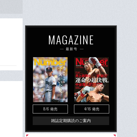
MAGAZINE
最新号
8/6
4/16
発売
発売
雑誌定期購読のご案内