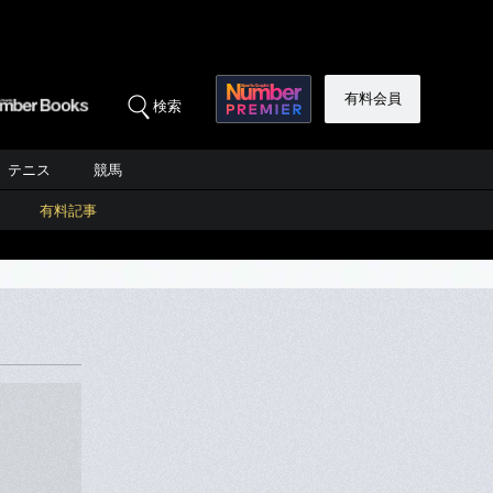
有料会員
検索
テニス
競馬
有料記事