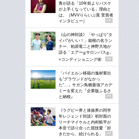
青が語る「10年前よりバスケ
が上手くなっている」理由と
は。［MVVりらいぶ賞 受賞者
インタビュー］
PR
《山の神対談》「やっぱり“タ
イパ”がいい！」箱根の名ラン
ナー、柏原竜二と神野大地が
語る「エアー
サロンパス
」
®
®
×コンディショニング術
PR
「バイエルン移籍の逸材輩出
も“グラウンドがなかっ
た”…」サガン鳥栖最強アカデ
ミーを変えた『企業版ふるさ
と納税』
PR
《ラグビー界と体操界の同学
年レジェンド対談》初対面の
リーチマイケルと内村航平が
本音で語り合った競技愛「好
きだから、続けられる」
PR