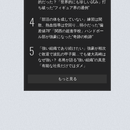
的だった？「世界的にも珍しい試み」打
的
ち破った“フィギュア界の通例”
ち破
「部活の体を成していない」練習は閑
仙
散、熱血指導は空回り…弱小だった“偏
河
差値78”「関西の超進学校」ハンドボー
り
ル部が強豪になった“奇跡の軌跡”
た
「強い組織であり続けたい」強豪が相次
“県
ぐ敗退で波乱の甲子園…でも健大高崎は
学
なぜ強い？ 名将が語る“強い組織”の真意
は
「有能な社長だけではダメ」
17
もっと見る