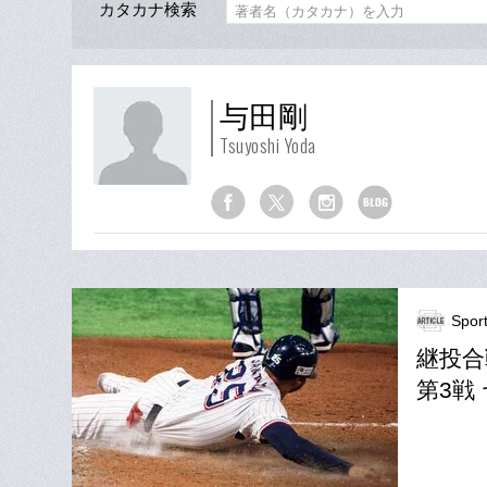
カタカナ検索
与田剛
Tsuyoshi Yoda
Spor
継投合
第3戦