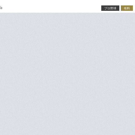
da
プロ野球
有料