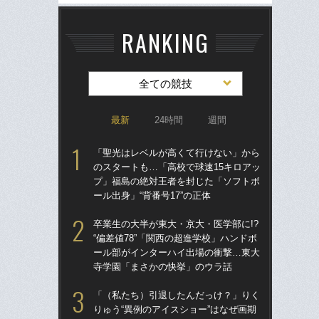
RANKING
全ての競技
最新
24時間
週間
「聖光はレベルが高くて行けない」から
「
のスタートも…「高校で球速15キロアッ
のス
プ」福島の絶対王者を封じた「ソフトボ
プ
ール出身」“背番号17”の正体
ール
卒業生の大半が東大・京大・医学部に!?
卒業
“偏差値78”「関西の超進学校」ハンドボ
“偏
ール部がインターハイ出場の衝撃…東大
ー
寺学園「まさかの快挙」のウラ話
寺
「（私たち）引退したんだっけ？」りく
「
りゅう“異例のアイスショー”はなぜ画期
りゅ