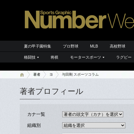
夏の甲子園特集
プロ野球
MLB
高校野球
格闘技
将棋
モータースポーツ
ラグビー
著者
ヨ
与田剛 スポーツコラム
著者プロフィール
カナ一覧
組織別