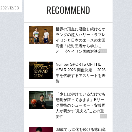
RECOMMEND
2021/12/03
世界の頂点に君臨し続けるオ
ランダの超人ハリー・ラブレ
イセンと日本のエースの太田
海也「絶対王者から学ぶこ
と」《ケイリン国際対談②》
PR
Number SPORTS OF THE
YEAR 2026 開催決定！ 2026
年を代表するアスリートを表
彰
「少しぼやけているだけでも
感覚が狂ってきます」Bリー
グ屈指のシューター・安藤周
人が明かす“見える”ことの重
要性
PR
38歳でも進化を続ける篠山竜