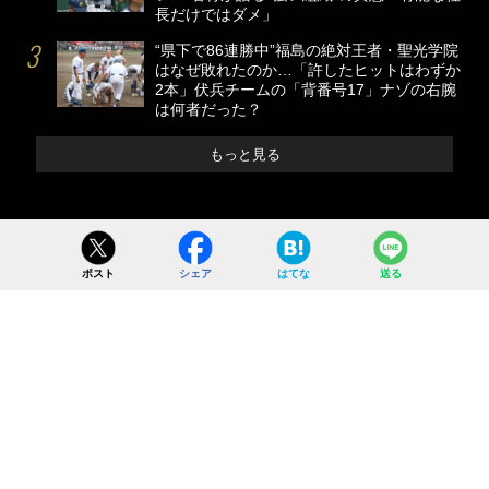
長だけではダメ」
“県下で86連勝中”福島の絶対王者・聖光学院
はなぜ敗れたのか…「許したヒットはわずか
2本」伏兵チームの「背番号17」ナゾの右腕
は何者だった？
もっと見る
ポスト
シェア
はてな
送る