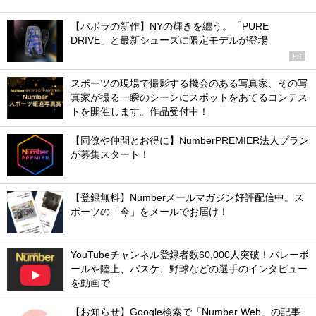
【バボラの新作】NYの輝きを纏う。「PURE
DRIVE」と最新シューズに限定モデルが登場
PR
スポーツの現場で撮影する機会のある写真家、その写
真家が撮る一瞬のシーンにスポットをあてるコンテス
トを開催します。作品受付中！
【同僚や仲間とお得に】NumberPREMIER法人プラン
が募集スタート！
【登録無料】Numberメールマガジン好評配信中。ス
ポーツの「今」をメールでお届け！
YouTubeチャンネル登録者数60,000人突破！バレーボ
ールや陸上、バスケ、野球などの選手のインタビュー
を動画で
【お知らせ】Google検索で「Number Web」の記事