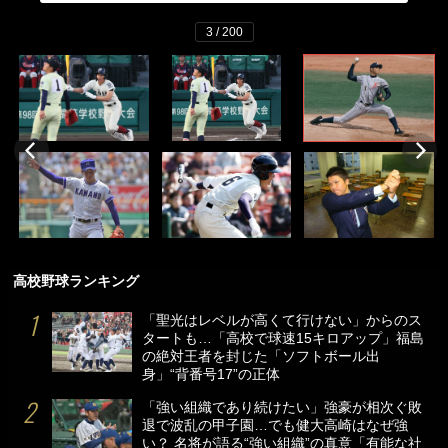
3 / 200
高校野球ランキング
「聖光はレベルが高くて行けない」からのス
タートも…「高校で球速15キロアップ」福島
の絶対王者を封じた「ソフトボール出
身」“背番号17”の正体
「強い組織であり続けたい」強豪が相次ぐ敗
退で波乱の甲子園…でも健大高崎はなぜ強
い？ 名将が語る“強い組織”の真意「有能な社