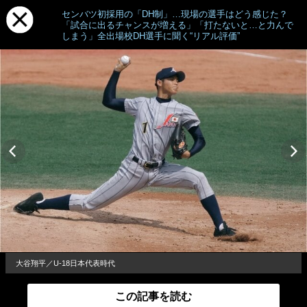
センバツ初採用の「DH制」…現場の選手はどう感じた？
「試合に出るチャンスが増える」「打たないと…と力んで
しまう」全出場校DH選手に聞く“リアル評価”
大谷翔平／U-18日本代表時代
この記事を読む