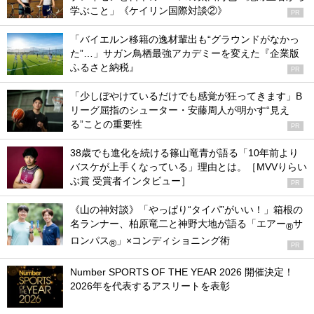
学ぶこと」《ケイリン国際対談②》
PR
「バイエルン移籍の逸材輩出も“グラウンドがなかっ
た”…」サガン鳥栖最強アカデミーを変えた『企業版
ふるさと納税』
PR
「少しぼやけているだけでも感覚が狂ってきます」B
リーグ屈指のシューター・安藤周人が明かす“見え
る”ことの重要性
PR
38歳でも進化を続ける篠山竜青が語る「10年前より
バスケが上手くなっている」理由とは。［MVVりらい
ぶ賞 受賞者インタビュー］
PR
《山の神対談》「やっぱり“タイパ”がいい！」箱根の
名ランナー、柏原竜二と神野大地が語る「エアー
サ
®
ロンパス
」×コンディショニング術
®
PR
Number SPORTS OF THE YEAR 2026 開催決定！
2026年を代表するアスリートを表彰