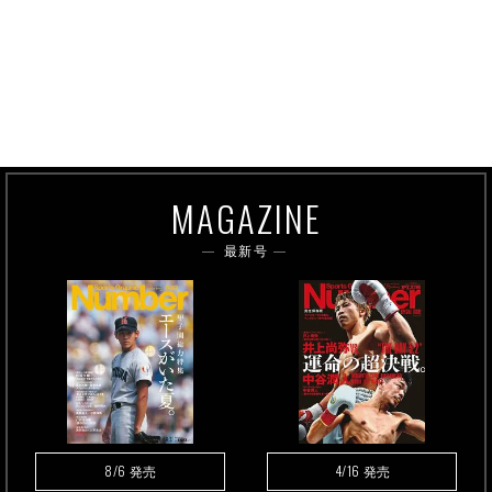
MAGAZINE
最新号
8/6
4/16
発売
発売