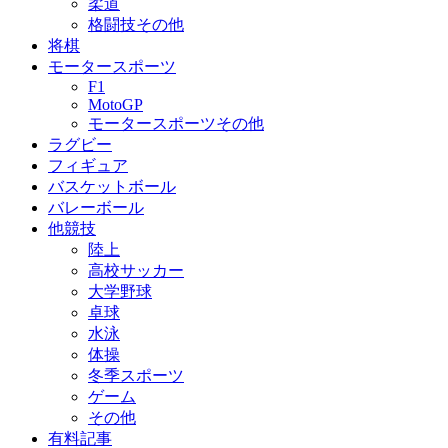
柔道
格闘技その他
将棋
モータースポーツ
F1
MotoGP
モータースポーツその他
ラグビー
フィギュア
バスケットボール
バレーボール
他競技
陸上
高校サッカー
大学野球
卓球
水泳
体操
冬季スポーツ
ゲーム
その他
有料記事