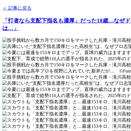
＜
記事に戻る
「打者なら支配下指名も濃厚」だった18歳…なぜド
は…」