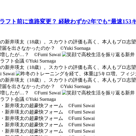
ラフト前に進路変更？ 経験わずか2年でも“最速15