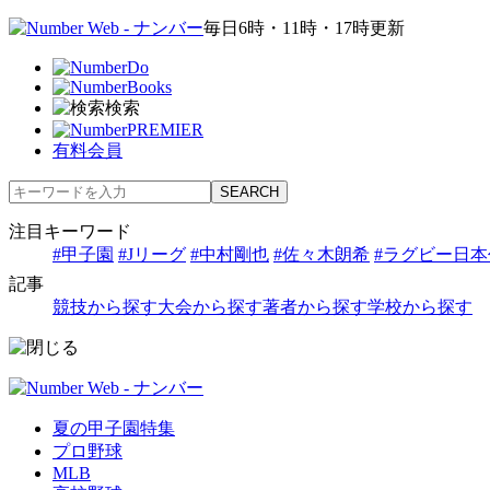
毎日6時・11時・17時更新
検索
有料会員
注目キーワード
#甲子園
#Jリーグ
#中村剛也
#佐々木朗希
#ラグビー日本
記事
競技から探す
大会から探す
著者から探す
学校から探す
夏の甲子園特集
プロ野球
MLB