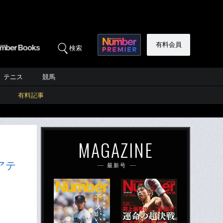
有料会員
検索
テニス
競馬
有料記事
MAGAZINE
アテ
最新号