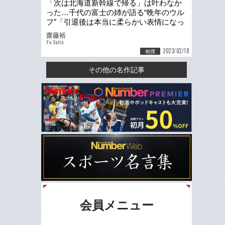
「次は北海道新幹線で帰る」は叶わなか
った…千代の富士の姉が語る“晩年のウル
フ”「引退後は本当に柔らかい表情になっ
ていた」「ある日、ポツリと…」
齋藤裕
Yu Saito
2023/02/18
相撲
その他の名作記事
会員メニュー