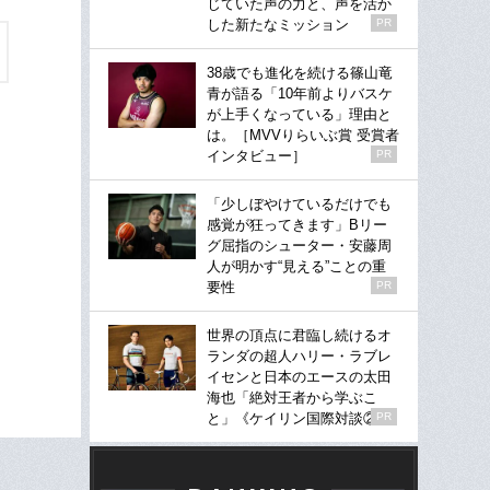
じていた声の力と、声を活か
した新たなミッション
PR
38歳でも進化を続ける篠山竜
青が語る「10年前よりバスケ
が上手くなっている」理由と
は。［MVVりらいぶ賞 受賞者
インタビュー］
PR
「少しぼやけているだけでも
感覚が狂ってきます」Bリー
グ屈指のシューター・安藤周
人が明かす“見える”ことの重
要性
PR
世界の頂点に君臨し続けるオ
ランダの超人ハリー・ラブレ
イセンと日本のエースの太田
海也「絶対王者から学ぶこ
と」《ケイリン国際対談②》
PR