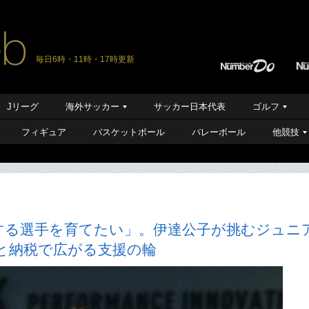
毎日6時・11時・17時更新
Jリーグ
海外サッカー
サッカー日本代表
ゴルフ
フィギュア
バスケットボール
バレーボール
他競技
する選手を育てたい」。伊達公子が挑むジュニ
と納税で広がる支援の輪