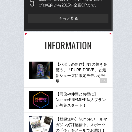
プロ転向から2015年全豪OPまで。
田
を
もっと見る
テニ
女王
し
INFORMATION
【バボラの新作】NYの輝きを
纏う。「PURE DRIVE」と最
新シューズに限定モデルが登
場
PR
【同僚や仲間とお得に】
NumberPREMIER法人プラン
が募集スタート！
【登録無料】Numberメールマ
ガジン好評配信中。スポーツ
の「今」をメールでお届け！