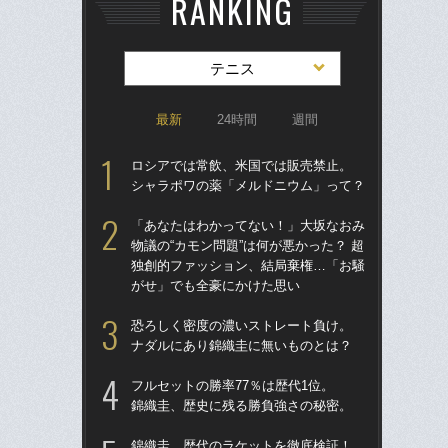
RANKING
テニス
最新
24時間
週間
ロシアでは常飲、米国では販売禁止。
錦
シャラポワの薬「メルドニウム」って？
ユ
「あなたはわかってない！」大坂なおみ
引退
物議の“カモン問題”は何が悪かった？ 超
らな
独創的ファッション、結局棄権…「お騒
四大
がせ」でも全豪にかけた思い
さ
恐ろしく密度の濃いストレート負け。
檜
ナダルにあり錦織圭に無いものとは？
者か
像”
フルセットの勝率77％は歴代1位。
「
錦織圭、歴史に残る勝負強さの秘密。
「
錦織圭、歴代のラケットを徹底検証！
て