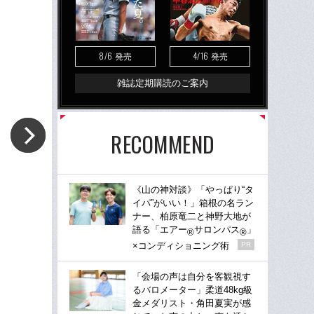
8/6
4/16
発売
発売
雑誌定期購読のご案内
RECOMMEND
《山の神対談》「やっぱり“タ
イパ”がいい！」箱根の名ラン
ナー、柏原竜二と神野大地が
語る「エアー
サロンパス
」
®
®
×コンディショニング術
PR
「会場の声は自分を客観視す
るバロメーター」柔道48kg級
金メダリスト・角田夏実が感