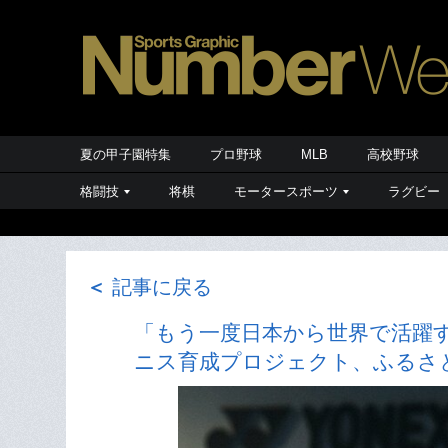
夏の甲子園特集
プロ野球
MLB
高校野球
格闘技
将棋
モータースポーツ
ラグビー
＜
記事に戻る
「もう一度日本から世界で活躍
ニス育成プロジェクト、ふるさ