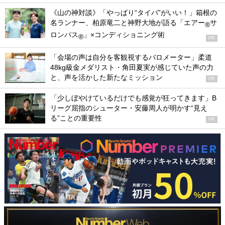
《山の神対談》「やっぱり“タイパ”がいい！」箱根の
名ランナー、柏原竜二と神野大地が語る「エアー
サ
®
ロンパス
」×コンディショニング術
®
PR
「会場の声は自分を客観視するバロメーター」柔道
48kg級金メダリスト・角田夏実が感じていた声の力
と、声を活かした新たなミッション
PR
「少しぼやけているだけでも感覚が狂ってきます」B
リーグ屈指のシューター・安藤周人が明かす“見え
る”ことの重要性
PR