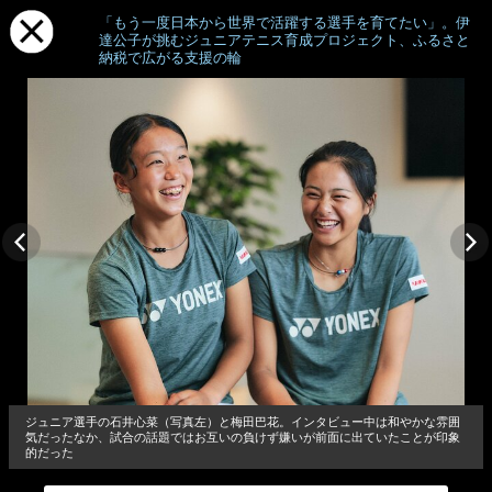
「もう一度日本から世界で活躍する選手を育てたい」。伊
達公子が挑むジュニアテニス育成プロジェクト、ふるさと
納税で広がる支援の輪
ジュニア選手の石井心菜（写真左）と梅田巴花。インタビュー中は和やかな雰囲
気だったなか、試合の話題ではお互いの負けず嫌いが前面に出ていたことが印象
的だった