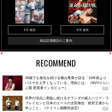
8/6
4/16
発売
発売
雑誌定期購読のご案内
RECOMMEND
38歳でも進化を続ける篠山竜青が語る「10年前より
バスケが上手くなっている」理由とは。［MVVりらい
ぶ賞 受賞者インタビュー］
PR
世界の頂点に君臨し続けるオランダの超人ハリー・ラ
ブレイセンと日本のエースの太田海也「絶対王者から
学ぶこと」《ケイリン国際対談②》
PR