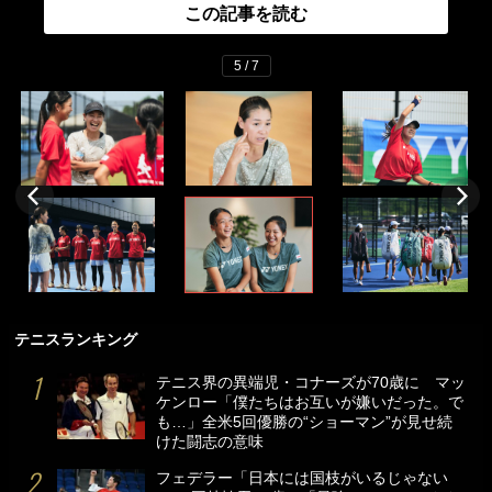
この記事を読む
5 / 7
テニスランキング
テニス界の異端児・コナーズが70歳に マッ
ケンロー「僕たちはお互いが嫌いだった。で
も…」全米5回優勝の“ショーマン”が見せ続
けた闘志の意味
フェデラー「日本には国枝がいるじゃない