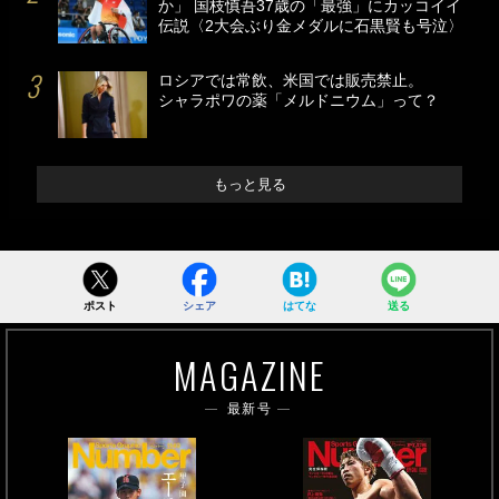
か」 国枝慎吾37歳の「最強」にカッコイイ
伝説〈2大会ぶり金メダルに石黒賢も号泣〉
ロシアでは常飲、米国では販売禁止。
シャラポワの薬「メルドニウム」って？
もっと見る
ポスト
シェア
はてな
送る
MAGAZINE
最新号