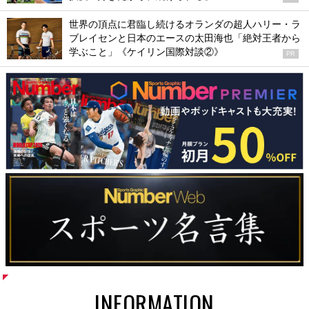
世界の頂点に君臨し続けるオランダの超人ハリー・ラ
ブレイセンと日本のエースの太田海也「絶対王者から
学ぶこと」《ケイリン国際対談②》
PR
INFORMATION