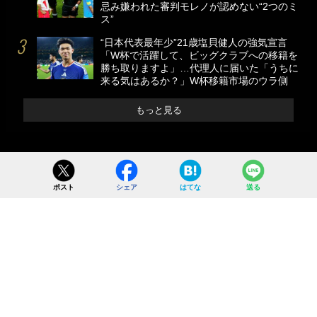
忌み嫌われた審判モレノが認めない“2つのミ
ス”
“日本代表最年少”21歳塩貝健人の強気宣言
「W杯で活躍して、ビッグクラブへの移籍を
勝ち取りますよ」…代理人に届いた「うちに
来る気はあるか？」W杯移籍市場のウラ側
もっと見る
ポスト
シェア
はてな
送る