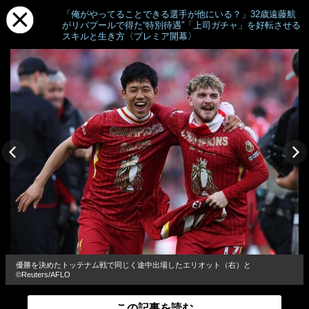
「俺がやってることできる選手が他にいる？」32歳遠藤航
がリバプールで得た“特別待遇”「上司ガチャ」を好転させる
スキルと生き方〈プレミア開幕〉
優勝を決めたトッテナム戦で同じく途中出場したエリオット（右）と
©︎Reuters/AFLO
この記事を読む