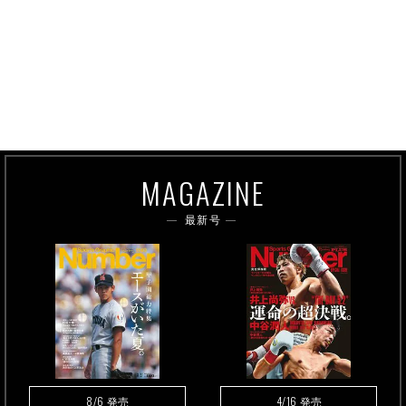
MAGAZINE
最新号
8/6
4/16
発売
発売