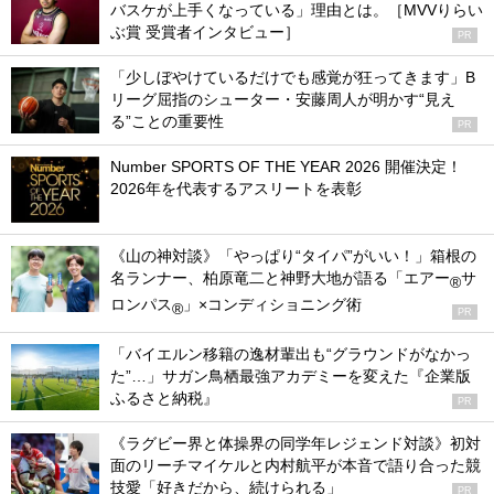
バスケが上手くなっている」理由とは。［MVVりらい
ぶ賞 受賞者インタビュー］
PR
「少しぼやけているだけでも感覚が狂ってきます」B
リーグ屈指のシューター・安藤周人が明かす“見え
る”ことの重要性
PR
Number SPORTS OF THE YEAR 2026 開催決定！
2026年を代表するアスリートを表彰
《山の神対談》「やっぱり“タイパ”がいい！」箱根の
名ランナー、柏原竜二と神野大地が語る「エアー
サ
®
ロンパス
」×コンディショニング術
®
PR
「バイエルン移籍の逸材輩出も“グラウンドがなかっ
た”…」サガン鳥栖最強アカデミーを変えた『企業版
ふるさと納税』
PR
《ラグビー界と体操界の同学年レジェンド対談》初対
面のリーチマイケルと内村航平が本音で語り合った競
技愛「好きだから、続けられる」
PR