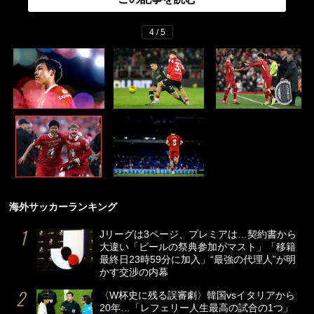
4 / 5
海外サッカーランキング
Jリーグは3ページ、プレミアは…契約書から
大違い「ビールの祭典参加がマスト」「移籍
最終日23時59分に加入」“最強の代理人”が明
かす交渉の内幕
〈W杯史に残る誤審劇〉韓国vsイタリアから
20年…「レフェリー人生最高の試合の1つ」