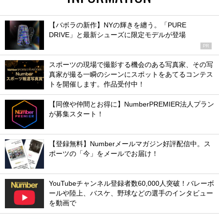
【バボラの新作】NYの輝きを纏う。「PURE
DRIVE」と最新シューズに限定モデルが登場
PR
スポーツの現場で撮影する機会のある写真家、その写
真家が撮る一瞬のシーンにスポットをあてるコンテス
トを開催します。作品受付中！
【同僚や仲間とお得に】NumberPREMIER法人プラン
が募集スタート！
【登録無料】Numberメールマガジン好評配信中。ス
ポーツの「今」をメールでお届け！
YouTubeチャンネル登録者数60,000人突破！バレーボ
ールや陸上、バスケ、野球などの選手のインタビュー
を動画で