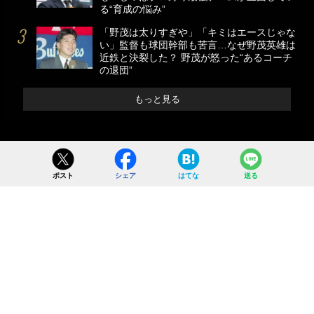
る“育成の悩み”
「野茂は太りすぎや」「キミはエースじゃな
い」監督も球団幹部も苦言…なぜ野茂英雄は
近鉄と決裂した？ 野茂が怒った“あるコーチ
の退団”
もっと見る
ポスト
シェア
はてな
送る