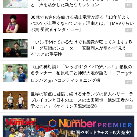
と、声を活かした新たなミッション
PR
38歳でも進化を続ける篠山竜青が語る「10年前より
バスケが上手くなっている」理由とは。［MVVりらい
ぶ賞 受賞者インタビュー］
PR
「少しぼやけているだけでも感覚が狂ってきます」B
リーグ屈指のシューター・安藤周人が明かす“見え
る”ことの重要性
PR
《山の神対談》「やっぱり“タイパ”がいい！」箱根の
名ランナー、柏原竜二と神野大地が語る「エアー
サ
®
ロンパス
」×コンディショニング術
®
PR
世界の頂点に君臨し続けるオランダの超人ハリー・ラ
ブレイセンと日本のエースの太田海也「絶対王者から
学ぶこと」《ケイリン国際対談②》
PR