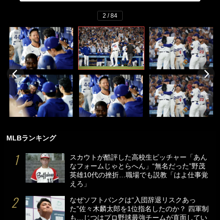
2 / 84
MLBランキング
スカウトが酷評した高校生ピッチャー「あん
なフォームじゃとらへん」“無名だった”野茂
英雄10代の挫折…職場でも説教「はよ仕事覚
えろ」
なぜソフトバンクは“入団辞退リスクあっ
た”佐々木麟太郎を1位指名したのか？ 四軍制
も…じつはプロ野球最強チームが直面してい