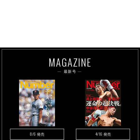
MAGAZINE
最新号
8/6
4/16
発売
発売