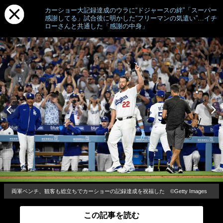
カーショー大記録達成のウラに“ドジャースの絆”「スーパー
感謝してる」試合後に明かした“フリーマンの気遣い”…イチ
ローさんと共通した「感謝の中身」
両軍ベンチ、観客も総立ちでカーショーの記録達成を祝福した ©Getty Images
この記事を読む