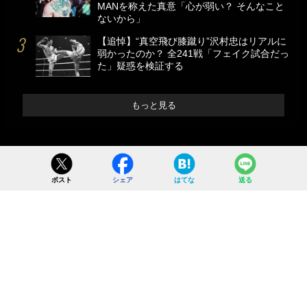
MANを称えた真意「心が弱い？ そんなこと
ないから」
【追悼】“真空飛び膝蹴り”沢村忠はリアルに
弱かったのか？ 全241戦「フェイク試合だっ
た」疑惑を検証する
もっと見る
ポスト
シェア
はてな
送る