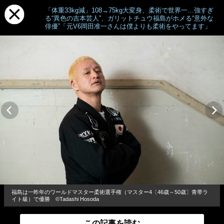
「体重33kg減」108→75kg大変身、柔術で世界一…強すぎ
る“異色の吉本芸人”、ガリットチュウ福島がホメる“意外な
俳優”「元V6岡田准一さんは僕よりも柔術をやってます」
福島は一昨年のワールドマスター柔術選手権（マスター4〔46歳～50歳〕青帯ラ
イト級）で優勝 ©Tadashi Hosoda
この記事を読む