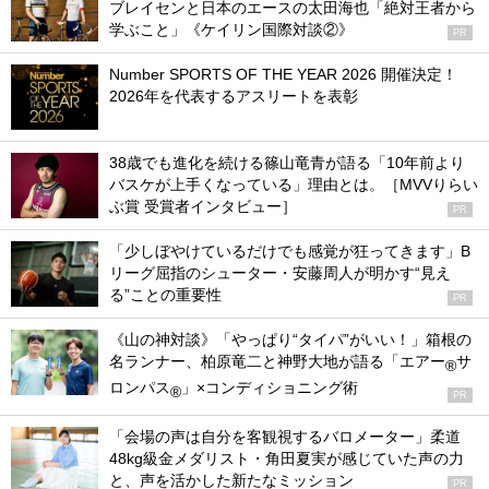
ブレイセンと日本のエースの太田海也「絶対王者から
学ぶこと」《ケイリン国際対談②》
PR
Number SPORTS OF THE YEAR 2026 開催決定！
2026年を代表するアスリートを表彰
38歳でも進化を続ける篠山竜青が語る「10年前より
バスケが上手くなっている」理由とは。［MVVりらい
ぶ賞 受賞者インタビュー］
PR
「少しぼやけているだけでも感覚が狂ってきます」B
リーグ屈指のシューター・安藤周人が明かす“見え
る”ことの重要性
PR
《山の神対談》「やっぱり“タイパ”がいい！」箱根の
名ランナー、柏原竜二と神野大地が語る「エアー
サ
®
ロンパス
」×コンディショニング術
®
PR
「会場の声は自分を客観視するバロメーター」柔道
48kg級金メダリスト・角田夏実が感じていた声の力
と、声を活かした新たなミッション
PR