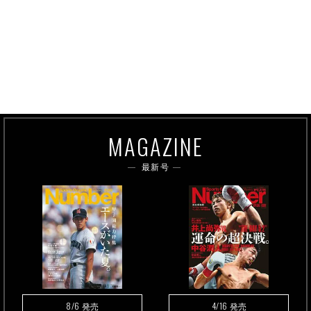
MAGAZINE
最新号
8/6
4/16
発売
発売