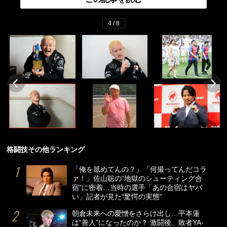
4 / 8
格闘技その他ランキング
「俺を舐めてんの？」「何撮ってんだコラ
ァ！」佐山聡の“地獄のシューティング合
宿”に密着…当時の選手「あの合宿はヤバ
い」記者が見た“驚愕の実態”
朝倉未来への愛憎をさらけ出し…平本蓮
は“善人”になったのか？ 激闘後、敗者YA-