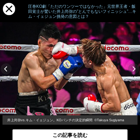
圧巻KO劇「ただのワンツーではなかった」元世界王者・飯
田覚士が驚いた井上尚弥の”とんでもないフィニッシュ”…キ
ム・イェジュン挑発の意図とは？
井上尚弥vs.キム・イェジュン。KOパンチの決定的瞬間 ©Takuya Sugiyama
この記事を読む