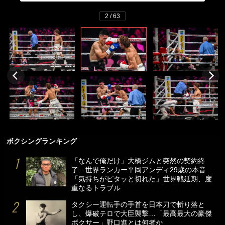
2 / 63
ボクシングランキング
「なんで俺だけ」大橋ジムと突然の契約終
了…世界ランカー平岡アンディ29歳の本音
「気持ちがピタッと切れた」世界戦延期、度
重なるトラブル
タクシー運転手の手首を日本刀で斬り落と
し、爆破テロで大臣襲撃…「最高最大の豪傑
ボクサー」野口進とは何者か