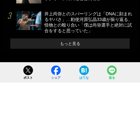
井上尚弥とのスパーリングは「DNAに刻まれ
るヤバさ」…勅使河原弘晶33歳が振り返る、
怪物との殴り合い「僕は尚弥選手と絶対に試
合をすると思っていた」
もっと見る
ポスト
シェア
はてな
送る