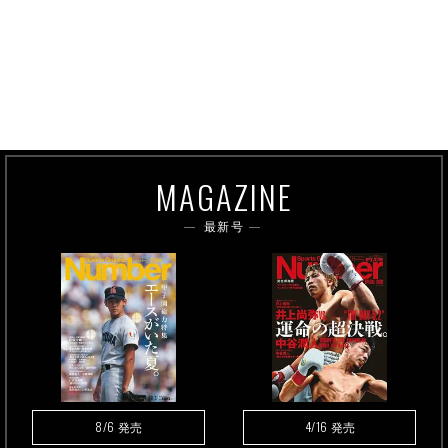
MAGAZINE
最新号
8/6
4/16
発売
発売