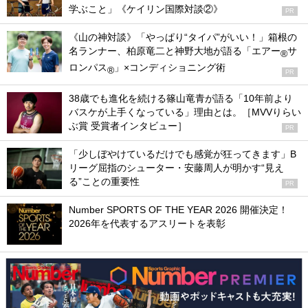
学ぶこと」《ケイリン国際対談②》
PR
《山の神対談》「やっぱり“タイパ”がいい！」箱根の
名ランナー、柏原竜二と神野大地が語る「エアー
サ
®
ロンパス
」×コンディショニング術
®
PR
38歳でも進化を続ける篠山竜青が語る「10年前より
バスケが上手くなっている」理由とは。［MVVりらい
ぶ賞 受賞者インタビュー］
PR
「少しぼやけているだけでも感覚が狂ってきます」B
リーグ屈指のシューター・安藤周人が明かす“見え
る”ことの重要性
PR
Number SPORTS OF THE YEAR 2026 開催決定！
2026年を代表するアスリートを表彰