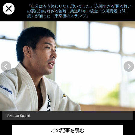
「自分はもう終わりだと思いました」“永瀬すぎる”振る舞い
の裏に知られざる苦難…柔道81キロ級金・永瀬貴規（31
歳）が陥った「東京後のスランプ」
©Nanae Suzuki
この記事を読む