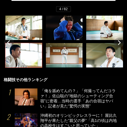
4 / 82
格闘技その他ランキング
「俺を舐めてんの？」「何撮ってんだコラ
ァ！」佐山聡の“地獄のシューティング合
宿”に密着…当時の選手「あの合宿はヤバ
い」記者が見た“驚愕の実態”
沖縄初のオリンピックレスラーに！ 屋比久
翔平が果たした“親父の夢”「高1の頃は内地
の高校生はすごいと思っていた」