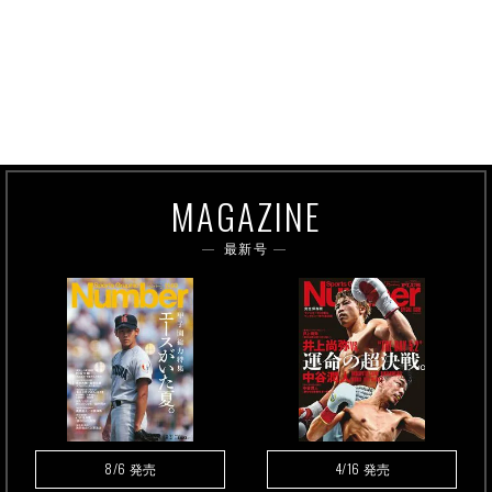
MAGAZINE
最新号
8/6
4/16
発売
発売