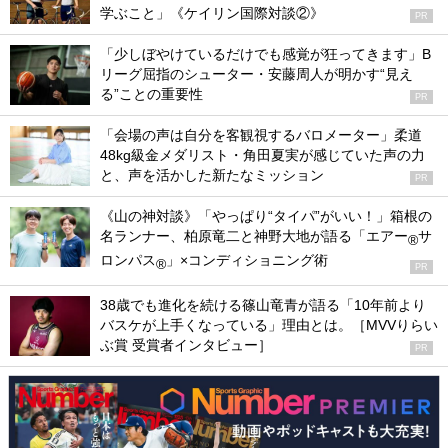
学ぶこと」《ケイリン国際対談②》
PR
「少しぼやけているだけでも感覚が狂ってきます」B
リーグ屈指のシューター・安藤周人が明かす“見え
る”ことの重要性
PR
「会場の声は自分を客観視するバロメーター」柔道
48kg級金メダリスト・角田夏実が感じていた声の力
と、声を活かした新たなミッション
PR
《山の神対談》「やっぱり“タイパ”がいい！」箱根の
名ランナー、柏原竜二と神野大地が語る「エアー
サ
®
ロンパス
」×コンディショニング術
®
PR
38歳でも進化を続ける篠山竜青が語る「10年前より
バスケが上手くなっている」理由とは。［MVVりらい
ぶ賞 受賞者インタビュー］
PR