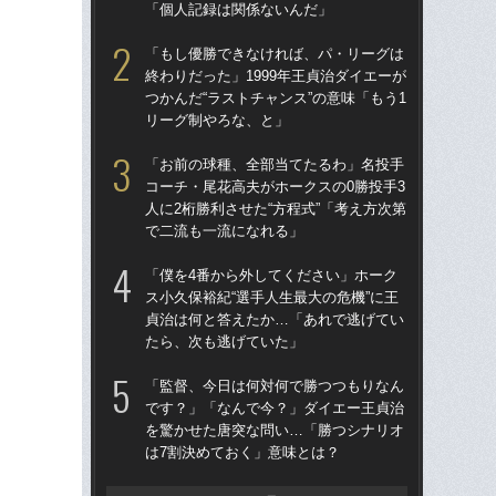
「個人記録は関係ないんだ」
「
「もし優勝できなければ、パ・リーグは
「
終わりだった」1999年王貞治ダイエーが
終わ
つかんだ“ラストチャンス”の意味「もう1
つか
リーグ制やろな、と」
リ
「お前の球種、全部当てたるわ」名投手
「
コーチ・尾花高夫がホークスの0勝投手3
っ
人に2桁勝利させた“方程式”「考え方次第
王貞
で二流も一流になれる」
当
「僕を4番から外してください」ホーク
「
ス小久保裕紀“選手人生最大の危機”に王
ス小
貞治は何と答えたか…「あれで逃げてい
貞
たら、次も逃げていた」
た
「監督、今日は何対何で勝つつもりなん
「ア
です？」「なんで今？」ダイエー王貞治
球
を驚かせた唐突な問い…「勝つシナリオ
す“
は7割決めておく」意味とは？
た…
らD