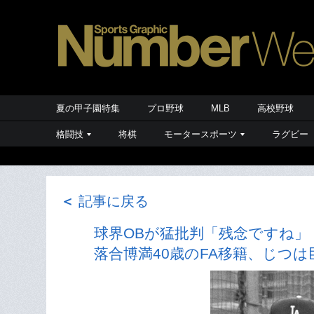
夏の甲子園特集
プロ野球
MLB
高校野球
格闘技
将棋
モータースポーツ
ラグビー
＜
記事に戻る
球界OBが猛批判「残念ですね」
落合博満40歳のFA移籍、じつは