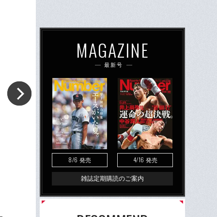
MAGAZINE
最新号
8/6
4/16
発売
発売
雑誌定期購読のご案内