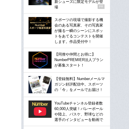
新シューズに限定モデルが登
場
PR
スポーツの現場で撮影する機
会のある写真家、その写真家
が撮る一瞬のシーンにスポッ
トをあてるコンテストを開催
します。作品受付中！
【同僚や仲間とお得に】
NumberPREMIER法人プラン
が募集スタート！
【登録無料】Numberメールマ
ガジン好評配信中。スポーツ
の「今」をメールでお届け！
YouTubeチャンネル登録者数
60,000人突破！バレーボール
や陸上、バスケ、野球などの
選手のインタビューを動画で