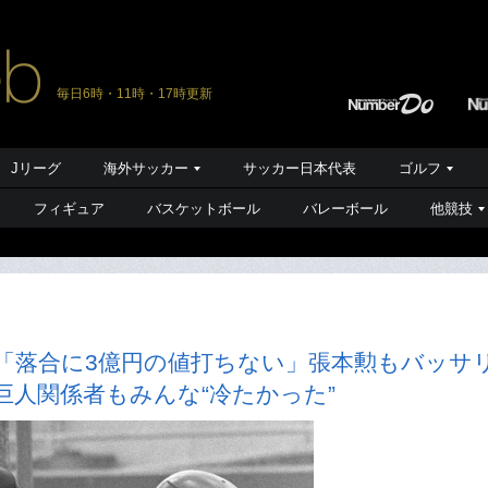
毎日6時・11時・17時更新
Jリーグ
海外サッカー
サッカー日本代表
ゴルフ
フィギュア
バスケットボール
バレーボール
他競技
「落合に3億円の値打ちない」張本勲もバッサ
巨人関係者もみんな“冷たかった”