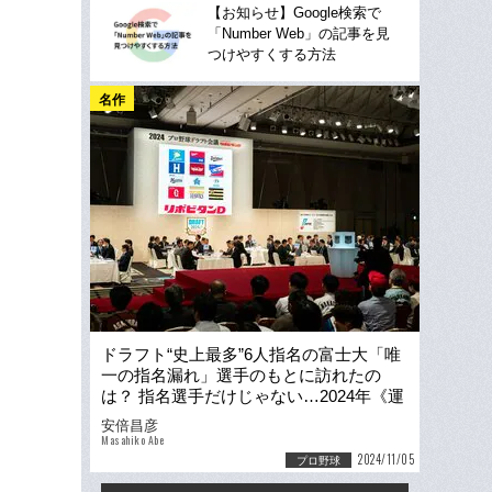
【お知らせ】Google検索で
「Number Web」の記事を見
つけやすくする方法
名作
ドラフト“史上最多”6人指名の富士大「唯
一の指名漏れ」選手のもとに訪れたの
は？ 指名選手だけじゃない…2024年《運
命のドラフト会議》その後の物語
安倍昌彦
Masahiko Abe
2024/11/05
プロ野球