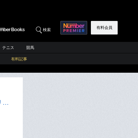
有料会員
検索
テニス
競馬
有料記事
リ…