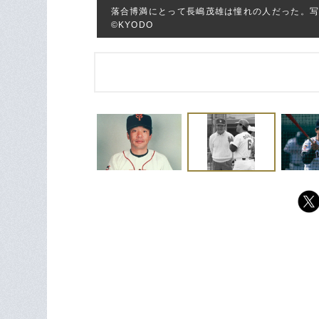
落合博満にとって長嶋茂雄は憧れの人だった。写
©KYODO