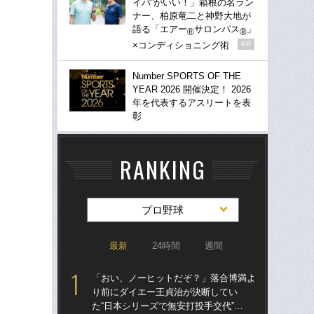
イパ”がいい！」箱根の名ラン
ナー、柏原竜二と神野大地が
語る「エアー
サロンパス
」
®
®
×コンディショニング術
PR
Number SPORTS OF THE
YEAR 2026 開催決定！ 2026
年を代表するアスリートを表
彰
RANKING
プロ野球
最新
24時間
週間
「おい、ノーヒットだぞ？」落合博満よ
「
り前にダイエー王貞治が決断してい
り
た“日本シリーズで無安打投手交代”…
た“