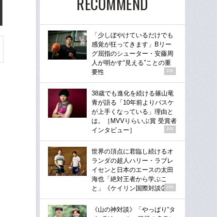
RECOMMEND
「少しぼやけているだけでも
感覚が狂ってきます」Bリー
グ屈指のシューター・安藤周
人が明かす“見える”ことの重
要性
PR
38歳でも進化を続ける篠山竜
青が語る「10年前よりバスケ
が上手くなっている」理由と
は。［MVVりらいぶ賞 受賞者
インタビュー］
PR
世界の頂点に君臨し続けるオ
ランダの超人ハリー・ラブレ
イセンと日本のエースの太田
海也「絶対王者から学ぶこ
と」《ケイリン国際対談②》
PR
《山の神対談》「やっぱり“タ