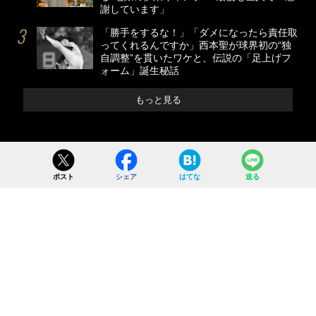
謝しています」
「勝手をするな！」「ダメになったら責任取
ってくれるんですか」西本聖が球界初の“独
自調整”を貫いたワケと、伝説の「足上げフ
ォーム」誕生秘話
もっと見る
ポスト
シェア
はてな
送る