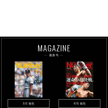
MAGAZINE
最新号
8/6
4/16
発売
発売