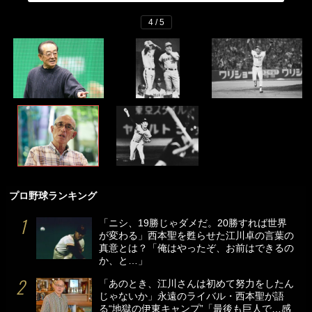
4 / 5
プロ野球ランキング
「ニシ、19勝じゃダメだ。20勝すれば世界
が変わる」西本聖を甦らせた江川卓の言葉の
真意とは？「俺はやったぞ、お前はできるの
か、と…」
「あのとき、江川さんは初めて努力をしたん
じゃないか」永遠のライバル・西本聖が語
る“地獄の伊東キャンプ”「最後も巨人で…感