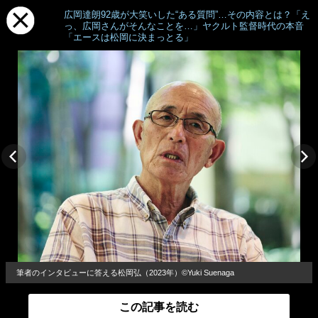
広岡達朗92歳が大笑いした“ある質問”…その内容とは？「え
っ、広岡さんがそんなことを…」ヤクルト監督時代の本音
「エースは松岡に決まっとる」
筆者のインタビューに答える松岡弘（2023年）©Yuki Suenaga
この記事を読む