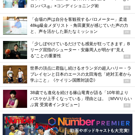
ロンパス
」×コンディショニング術
®
PR
「会場の声は自分を客観視するバロメーター」柔道
48kg級金メダリスト・角田夏実が感じていた声の力
と、声を活かした新たなミッション
PR
「少しぼやけているだけでも感覚が狂ってきます」B
リーグ屈指のシューター・安藤周人が明かす“見え
る”ことの重要性
PR
世界の頂点に君臨し続けるオランダの超人ハリー・ラ
ブレイセンと日本のエースの太田海也「絶対王者から
学ぶこと」《ケイリン国際対談②》
PR
38歳でも進化を続ける篠山竜青が語る「10年前より
バスケが上手くなっている」理由とは。［MVVりらい
ぶ賞 受賞者インタビュー］
PR