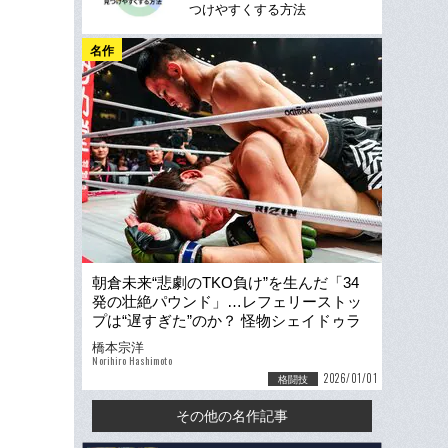
つけやすくする方法
名作
朝倉未来“悲劇のTKO負け”を生んだ「34
発の壮絶パウンド」…レフェリーストッ
プは“遅すぎた”のか？ 怪物シェイドゥラ
エフが打ち砕いた「RIZIN大晦日の祈り」
橋本宗洋
Norihiro Hashimoto
2026/01/01
格闘技
その他の名作記事