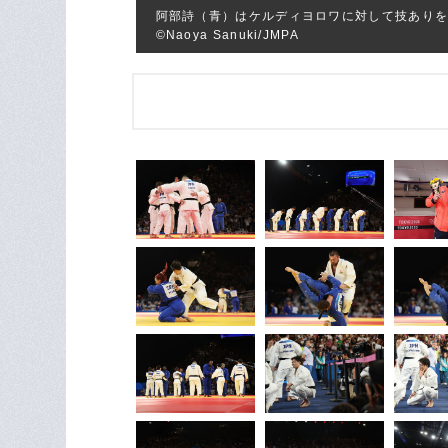
阿部詩（青）はケルディヨロワに対して技あり
©Naoya Sanuki/JMPA