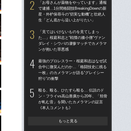
「お母さんが薬物をやっています」通報
時
で逮捕…1分間格闘技BreakingDownの新
星・外枦保尋斗の“切実な動機”と壮絶人
「
生「どん底から這い上がりたい」
ラァ
グ合
「見てはいけないものを見てしまっ
はヤ
た…」桜庭和志と“戦慄の膝小僧”ヴァン
ダレイ・シウバの凄惨マッチでカメラマ
殴る
ンが抱いた罪悪感
ン・
が
最強のプロレスラー・桜庭和志はなぜ試
《
合中に微笑んだのか…「格闘技史に残る
一枚」のカメラマンが語る“グレイシー
平本
狩り”の衝撃
られ
結
殴る、殴る、ひたすら殴る… 伝説のド
と
ン・フライvs高山善廣から20年、「頬骨
が軋む音」を聞いたカメラマンの証言
「
《本人コメントも》
た…
ダ
ン
もっと見る