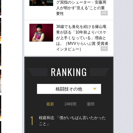
グ屈指のシューター・安藤周
人が明かす“見える”ことの重
要性
PR
38歳でも進化を続ける篠山竜
青が語る「10年前よりバスケ
が上手くなっている」理由と
は。［MVVりらいぶ賞 受賞者
インタビュー］
PR
RANKING
格闘技その他
最新
24時間
週間
桜庭和志 「僕がいちばん言いたかった
詐
こと」
の“
えた