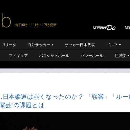
毎日6時・11時・17時更新
Jリーグ
海外サッカー
サッカー日本代表
ゴルフ
フィギュア
バスケットボール
バレーボール
他競技
…日本柔道は弱くなったのか？ 「誤審」「ルー
家芸”の課題とは