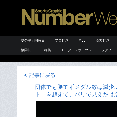
夏の甲子園特集
プロ野球
MLB
高校野球
格闘技
将棋
モータースポーツ
ラグビー
＜
記事に戻る
団体でも勝てずメダル数は減少
ト」を越えて、パリで見えた“お