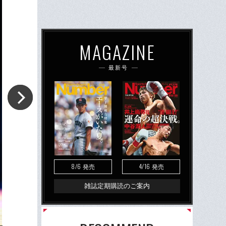
MAGAZINE
最新号
8/6
4/16
発売
発売
雑誌定期購読のご案内