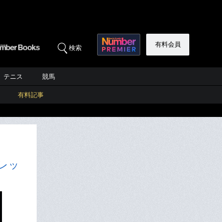
有料会員
検索
テニス
競馬
有料記事
レッ