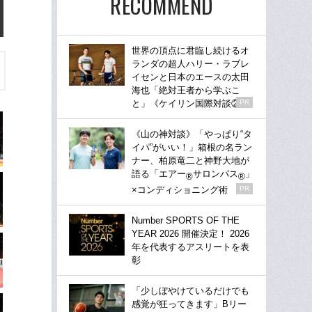
RECOMMEND
世界の頂点に君臨し続けるオ
ランダの超人ハリー・ラブレ
イセンと日本のエースの太田
海也「絶対王者から学ぶこ
と」《ケイリン国際対談②》
PR
《山の神対談》「やっぱり“タ
イパ”がいい！」箱根の名ラン
ナー、柏原竜二と神野大地が
語る「エアー
サロンパス
」
®
®
×コンディショニング術
PR
Number SPORTS OF THE
YEAR 2026 開催決定！ 2026
年を代表するアスリートを表
彰
「少しぼやけているだけでも
感覚が狂ってきます」Bリー