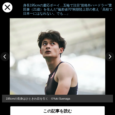
身長195cmの慶応ボーイ…五輪で注目“規格外ハードラー”豊
田兼（21歳）を生んだ“偏差値70”桐朋陸上部の教え「高校で
日本一にはなれない。でも…」
195cmの長身はひときわ目を引く ©Yuki Suenaga
この記事を読む