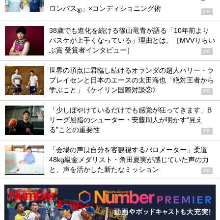
ロンパス
」×コンディショニング術
®
PR
38歳でも進化を続ける篠山竜青が語る「10年前より
バスケが上手くなっている」理由とは。［MVVりらい
ぶ賞 受賞者インタビュー］
PR
世界の頂点に君臨し続けるオランダの超人ハリー・ラ
ブレイセンと日本のエースの太田海也「絶対王者から
学ぶこと」《ケイリン国際対談②》
PR
「少しぼやけているだけでも感覚が狂ってきます」B
リーグ屈指のシューター・安藤周人が明かす“見え
る”ことの重要性
PR
「会場の声は自分を客観視するバロメーター」柔道
48kg級金メダリスト・角田夏実が感じていた声の力
と、声を活かした新たなミッション
PR