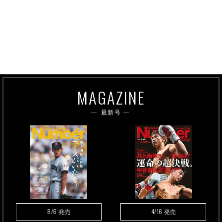
MAGAZINE
最新号
8/6
4/16
発売
発売