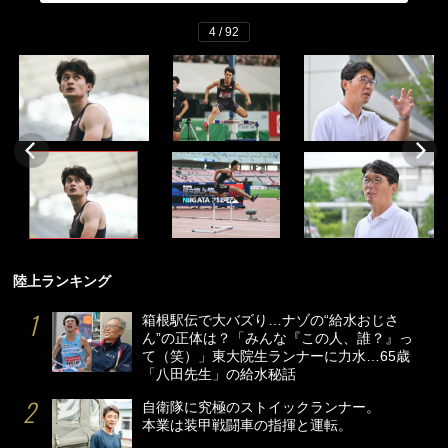
4 / 92
陸上ランキング
箱根駅伝で大バズり…ナゾの“給水おじさ
ん”の正体は？「みんな『この人、誰？』っ
て（笑）」東大院生ランナーに力水…65歳
「八田先生」の給水秘話
自衛隊に究極のストイックランナー。
本業は装甲戦闘車の指揮と運転。