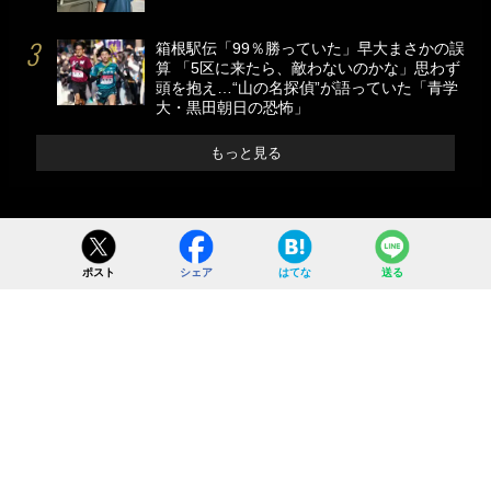
箱根駅伝「99％勝っていた」早大まさかの誤
算 「5区に来たら、敵わないのかな」思わず
頭を抱え…“山の名探偵”が語っていた「青学
大・黒田朝日の恐怖」
もっと見る
ポスト
シェア
はてな
送る