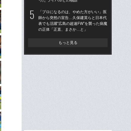
った“ライバルとの物語”
った
「プロになるのは、やめた方がいい」医
「
師から突然の宣告…久保建英らと日本代
師
表でも活躍“広島の超速FW”を襲った病魔
表で
の正体「正直、まさか…と」
の
もっと見る