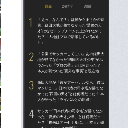
最新
24時間
週間
「えっ、なんで？」監督からまさかの宣
「
告…鎌田大地が勝てなかった“愛媛の天
告…
才”はなぜトップチームに上がれなかっ
才”
た？「大地はプロで活躍しているのに…
た
と」
と
「公園でサッカーしてこい」あの鎌田大
「
地が勝てなかった“四国の天才少年”がぶ
地が
つかった「プロの壁」とは何だった？
つ
本人が気づいた“意外な事実”と現在地
本人
鎌田大地が「彼がアーセナルなら、僕は
鎌
マンUに…」日本代表の司令塔が勝てな
マ
かった“四国の天才”とは何者だった？ 本
かっ
人が語った「ライバルとの軌跡」
人
サッカー“日本代表の司令塔”が勝てなか
サッ
った「愛媛の天才少年」とは何者だっ
っ
た？「将来はアーセナルに…」本人が語
た