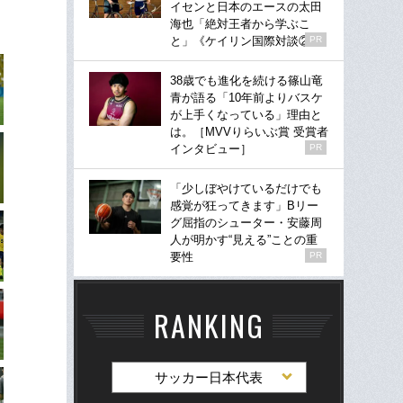
イセンと日本のエースの太田
海也「絶対王者から学ぶこ
と」《ケイリン国際対談②》
PR
38歳でも進化を続ける篠山竜
青が語る「10年前よりバスケ
が上手くなっている」理由と
は。［MVVりらいぶ賞 受賞者
インタビュー］
PR
「少しぼやけているだけでも
感覚が狂ってきます」Bリー
グ屈指のシューター・安藤周
人が明かす“見える”ことの重
要性
PR
RANKING
サッカー日本代表