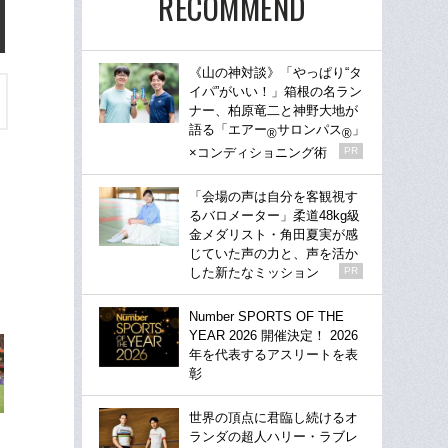
RECOMMEND
《山の神対談》「やっぱり“タ
イパ”がいい！」箱根の名ラン
ナー、柏原竜二と神野大地が
語る「エアー
サロンパス
」
®
®
×コンディショニング術
PR
「会場の声は自分を客観視す
るバロメーター」柔道48kg級
金メダリスト・角田夏実が感
じていた声の力と、声を活か
した新たなミッション
PR
Number SPORTS OF THE
YEAR 2026 開催決定！ 2026
年を代表するアスリートを表
彰
世界の頂点に君臨し続けるオ
ランダの超人ハリー・ラブレ