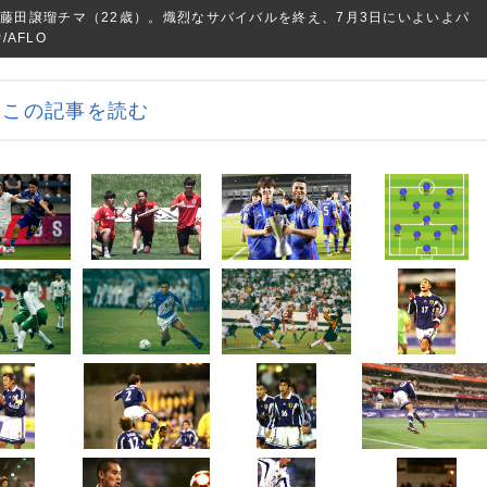
藤田譲瑠チマ（22歳）。熾烈なサバイバルを終え、7月3日にいよいよパ
/AFLO
この記事を読む