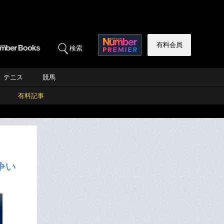
有料会員
検索
テニス
競馬
有料記事
争い