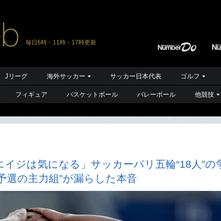
毎日6時・11時・17時更新
Jリーグ
海外サッカー
サッカー日本代表
ゴルフ
フィギュア
バスケットボール
バレーボール
他競技
イジは気になる」サッカーパリ五輪“18人”の
予選の主力組”が漏らした本音