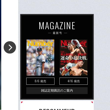
MAGAZINE
最新号
8/6
4/16
発売
発売
雑誌定期購読のご案内