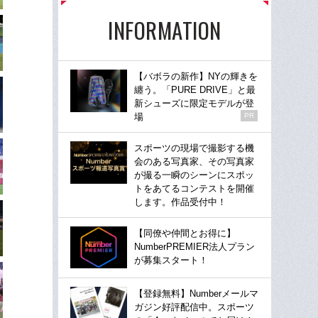
INFORMATION
【バボラの新作】NYの輝きを
纏う。「PURE DRIVE」と最
新シューズに限定モデルが登
場
PR
スポーツの現場で撮影する機
会のある写真家、その写真家
が撮る一瞬のシーンにスポッ
トをあてるコンテストを開催
します。作品受付中！
【同僚や仲間とお得に】
NumberPREMIER法人プラン
が募集スタート！
【登録無料】Numberメールマ
ガジン好評配信中。スポーツ