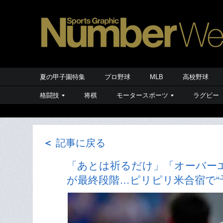
夏の甲子園特集
プロ野球
MLB
高校野球
格闘技
将棋
モータースポーツ
ラグビー
＜
記事に戻る
「あとは祈るだけ」「オーバーエ
が最終段階…ピリピリ米合宿で“