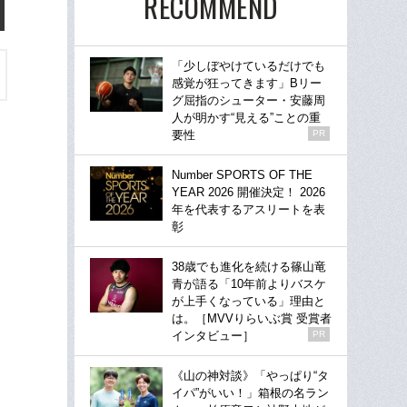
RECOMMEND
「少しぼやけているだけでも
感覚が狂ってきます」Bリー
グ屈指のシューター・安藤周
人が明かす“見える”ことの重
要性
PR
Number SPORTS OF THE
YEAR 2026 開催決定！ 2026
年を代表するアスリートを表
彰
38歳でも進化を続ける篠山竜
青が語る「10年前よりバスケ
が上手くなっている」理由と
は。［MVVりらいぶ賞 受賞者
インタビュー］
PR
《山の神対談》「やっぱり“タ
イパ”がいい！」箱根の名ラン