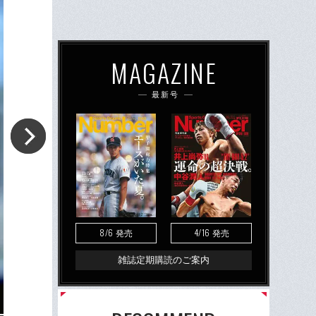
MAGAZINE
最新号
8/6
4/16
発売
発売
雑誌定期購読のご案内