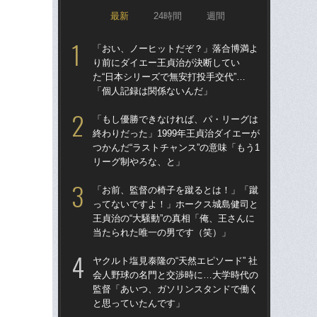
最新
24時間
週間
「おい、ノーヒットだぞ？」落合博満よ
「ア
り前にダイエー王貞治が決断してい
球
た“日本シリーズで無安打投手交代”…
す“
「個人記録は関係ないんだ」
た…
らD
「もし優勝できなければ、パ・リーグは
終わりだった」1999年王貞治ダイエーが
「
つかんだ“ラストチャンス”の意味「もう1
で
リーグ制やろな、と」
を
は
「お前、監督の椅子を蹴るとは！」「蹴
ってないですよ！」ホークス城島健司と
「
王貞治の“大騒動”の真相「俺、王さんに
コー
当たられた唯一の男です（笑）」
人に
で
ヤクルト塩見泰隆の“天然エピソード” 社
会人野球の名門と交渉時に…大学時代の
「
監督「あいつ、ガソリンスタンドで働く
です
と思っていたんです」
治