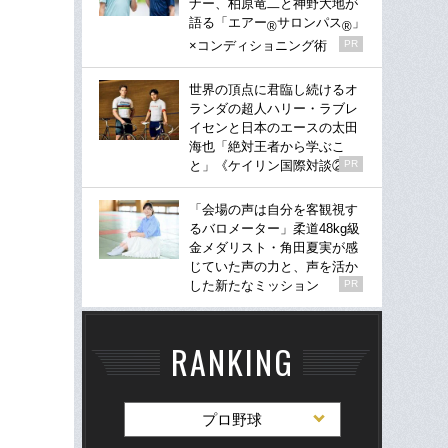
ナー、柏原竜二と神野大地が
語る「エアー
サロンパス
」
®
®
×コンディショニング術
PR
世界の頂点に君臨し続けるオ
ランダの超人ハリー・ラブレ
イセンと日本のエースの太田
海也「絶対王者から学ぶこ
と」《ケイリン国際対談②》
PR
「会場の声は自分を客観視す
るバロメーター」柔道48kg級
金メダリスト・角田夏実が感
じていた声の力と、声を活か
した新たなミッション
PR
RANKING
プロ野球