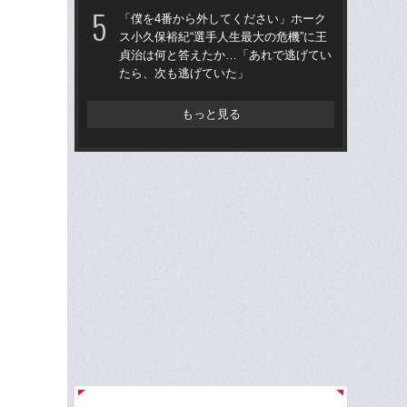
「
「僕を4番から外してください」ホーク
ス小久保裕紀“選手人生最大の危機”に王
「
貞治は何と答えたか…「あれで逃げてい
り
たら、次も逃げていた」
た“
「
もっと見る