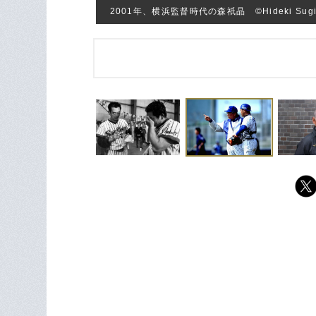
2001年、横浜監督時代の森祇晶 ©Hideki Sugi