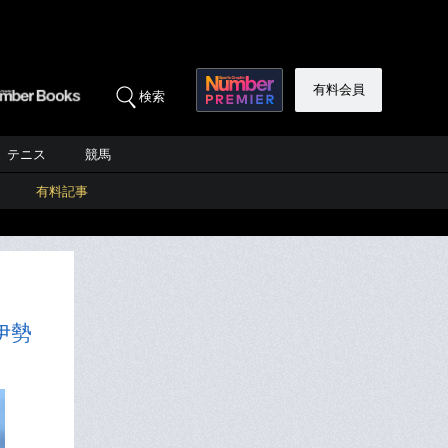
有料会員
検索
テニス
競馬
有料記事
伊勢