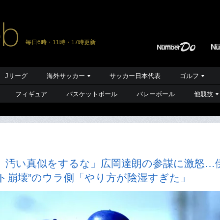
毎日6時・11時・17時更新
Jリーグ
海外サッカー
サッカー日本代表
ゴルフ
フィギュア
バスケットボール
バレーボール
他競技
。汚い真似をするな」広岡達朗の参謀に激怒…
ト崩壊”のウラ側「やり方が陰湿すぎた」