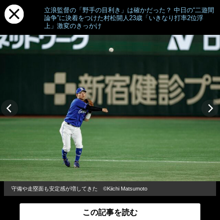
立浪監督の「野手の目利き」は確かだった？ 中日の“二遊間
論争”に決着をつけた村松開人23歳「いきなり打率2位浮
上」激変のきっかけ
守備や走塁面も安定感が増してきた ©︎Kiichi Matsumoto
この記事を読む