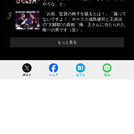
やろな、と」
「お前、監督の椅子を蹴るとは！」「蹴って
ないですよ！」ホークス城島健司と王貞治
の“大騒動”の真相「俺、王さんに当たられた
唯一の男です（笑）」
もっと見る
ポスト
シェア
はてな
送る