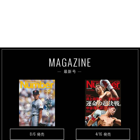
MAGAZINE
最新号
8/6
4/16
発売
発売