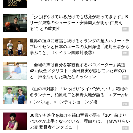
「少しぼやけているだけでも感覚が狂ってきます」B
リーグ屈指のシューター・安藤周人が明かす“見え
る”ことの重要性
PR
世界の頂点に君臨し続けるオランダの超人ハリー・ラ
ブレイセンと日本のエースの太田海也「絶対王者から
学ぶこと」《ケイリン国際対談②》
PR
「会場の声は自分を客観視するバロメーター」柔道
48kg級金メダリスト・角田夏実が感じていた声の力
と、声を活かした新たなミッション
PR
《山の神対談》「やっぱり“タイパ”がいい！」箱根の
名ランナー、柏原竜二と神野大地が語る「エアー
サ
®
ロンパス
」×コンディショニング術
®
PR
38歳でも進化を続ける篠山竜青が語る「10年前より
バスケが上手くなっている」理由とは。［MVVりらい
ぶ賞 受賞者インタビュー］
PR