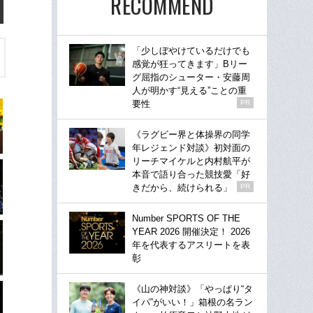
RECOMMEND
「少しぼやけているだけでも
感覚が狂ってきます」Bリー
グ屈指のシューター・安藤周
人が明かす“見える”ことの重
要性
PR
《ラグビー界と体操界の同学
年レジェンド対談》初対面の
リーチマイケルと内村航平が
本音で語り合った競技愛「好
きだから、続けられる」
PR
Number SPORTS OF THE
YEAR 2026 開催決定！ 2026
年を代表するアスリートを表
彰
《山の神対談》「やっぱり“タ
イパ”がいい！」箱根の名ラン