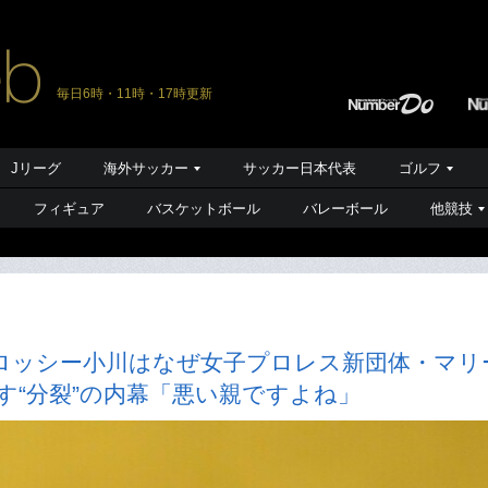
毎日6時・11時・17時更新
Jリーグ
海外サッカー
サッカー日本代表
ゴルフ
フィギュア
バスケットボール
バレーボール
他競技
ロッシー小川はなぜ女子プロレス新団体・マリ
す“分裂”の内幕「悪い親ですよね」