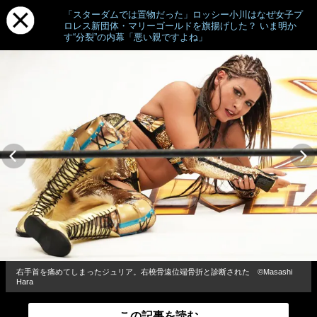
「スターダムでは置物だった」ロッシー小川はなぜ女子プ
ロレス新団体・マリーゴールドを旗揚げした？ いま明か
す“分裂”の内幕「悪い親ですよね」
右手首を痛めてしまったジュリア。右橈骨遠位端骨折と診断された ©Masashi
Hara
この記事を読む