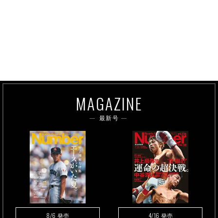
MAGAZINE
最新号
8/6
4/16
発売
発売