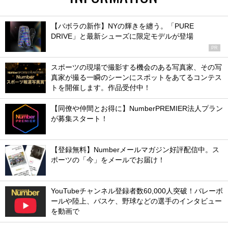
【バボラの新作】NYの輝きを纏う。「PURE
DRIVE」と最新シューズに限定モデルが登場
PR
スポーツの現場で撮影する機会のある写真家、その写
真家が撮る一瞬のシーンにスポットをあてるコンテス
トを開催します。作品受付中！
【同僚や仲間とお得に】NumberPREMIER法人プラン
が募集スタート！
【登録無料】Numberメールマガジン好評配信中。ス
ポーツの「今」をメールでお届け！
YouTubeチャンネル登録者数60,000人突破！バレーボ
ールや陸上、バスケ、野球などの選手のインタビュー
を動画で