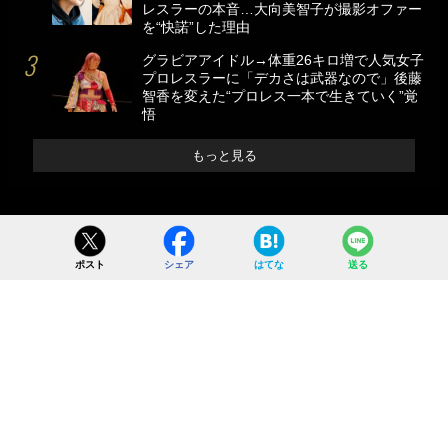
レスラーの本音…大向美智子が撮影オファー
を“快諾”した理由
グラビアアイドル→体重26キロ増で人気女子
プロレスラーに「デカさは武器なので」後藤
智香を変えた“プロレス一本で生きていく”覚
悟
もっと見る
ポスト
シェア
はてな
送る