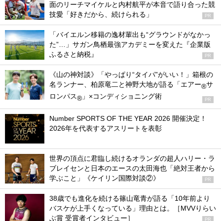
面のリーチマイケルと内村航平が本音で語り合った競
技愛「好きだから、続けられる」
PR
「バイエルン移籍の逸材輩出も“グラウンドがなかっ
た”…」サガン鳥栖最強アカデミーを変えた『企業版
ふるさと納税』
PR
《山の神対談》「やっぱり“タイパ”がいい！」箱根の
名ランナー、柏原竜二と神野大地が語る「エアー
サ
®
ロンパス
」×コンディショニング術
®
PR
Number SPORTS OF THE YEAR 2026 開催決定！
2026年を代表するアスリートを表彰
世界の頂点に君臨し続けるオランダの超人ハリー・ラ
ブレイセンと日本のエースの太田海也「絶対王者から
学ぶこと」《ケイリン国際対談②》
PR
38歳でも進化を続ける篠山竜青が語る「10年前より
バスケが上手くなっている」理由とは。［MVVりらい
ぶ賞 受賞者インタビュー］
PR