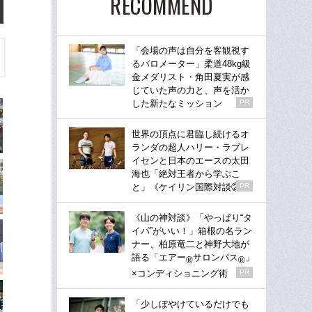
RECOMMEND
「会場の声は自分を客観視す
るバロメーター」柔道48kg級
金メダリスト・角田夏実が感
じていた声の力と、声を活か
した新たなミッション
PR
世界の頂点に君臨し続けるオ
ランダの超人ハリー・ラブレ
イセンと日本のエースの太田
海也「絶対王者から学ぶこ
と」《ケイリン国際対談②》
PR
《山の神対談》「やっぱり“タ
イパ”がいい！」箱根の名ラン
ナー、柏原竜二と神野大地が
語る「エアー
サロンパス
」
®
®
×コンディショニング術
PR
「少しぼやけているだけでも