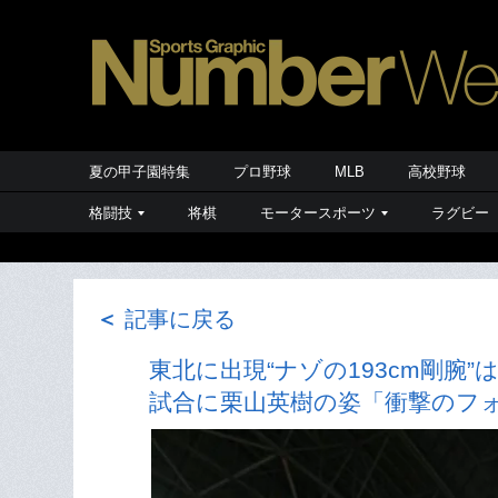
夏の甲子園特集
プロ野球
MLB
高校野球
格闘技
将棋
モータースポーツ
ラグビー
＜
記事に戻る
東北に出現“ナゾの193cm剛
試合に栗山英樹の姿「衝撃のフ