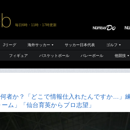
毎日6時・11時・17時更新
Jリーグ
海外サッカー
サッカー日本代表
ゴルフ
フィギュア
バスケットボール
バレーボール
他競技
腕”は何者か？「どこで情報仕入れたんですか…」
ォーム」「仙台育英からプロ志望」