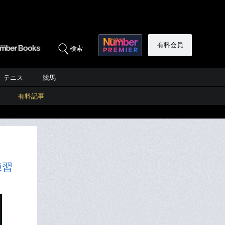
有料会員
検索
テニス
競馬
有料記事
練習