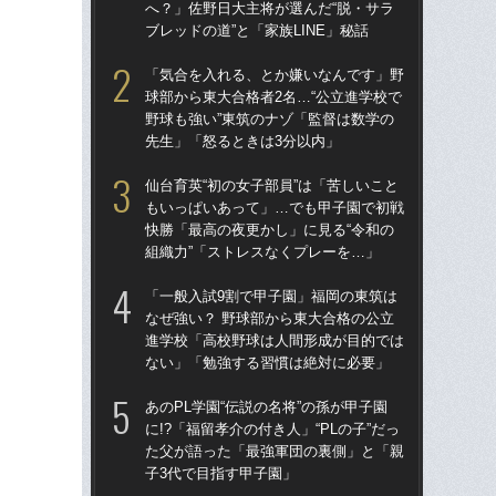
へ？」佐野日大主将が選んだ“脱・サラ
へ？
ブレッドの道”と「家族LINE」秘話
ブレ
「気合を入れる、とか嫌いなんです」野
「
球部から東大合格者2名…“公立進学校で
球部
野球も強い”東筑のナゾ「監督は数学の
野球
先生」「怒るときは3分以内」
先
仙台育英“初の女子部員”は「苦しいこと
「
もいっぱいあって」…でも甲子園で初戦
なぜ
快勝「最高の夜更かし」に見る“令和の
進
組織力”「ストレスなくプレーを…」
な
「一般入試9割で甲子園」福岡の東筑は
あの
なぜ強い？ 野球部から東大合格の公立
に!
進学校「高校野球は人間形成が目的では
た
ない」「勉強する習慣は絶対に必要」
子3
あのPL学園“伝説の名将”の孫が甲子園
福岡
に!?「福留孝介の付き人」“PLの子”だっ
ぜ地
た父が語った「最強軍団の裏側」と「親
は
子3代で目指す甲子園」
流