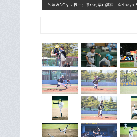
昨年WBCを世界一に導いた栗山英樹 ©Naoya Sa