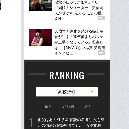
感覚が狂ってきます」Bリー
グ屈指のシューター・安藤周
人が明かす“見える”ことの重
要性
PR
38歳でも進化を続ける篠山竜
青が語る「10年前よりバスケ
が上手くなっている」理由と
は。［MVVりらいぶ賞 受賞者
インタビュー］
PR
RANKING
高校野球
最新
24時間
週間
祖父はあのPL学園“伝説の名将”、父も東
祖父
北の強豪監督経験者でも…「なぜ他校
北