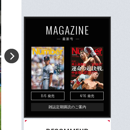
MAGAZINE
最新号
8/6
4/16
発売
発売
雑誌定期購読のご案内