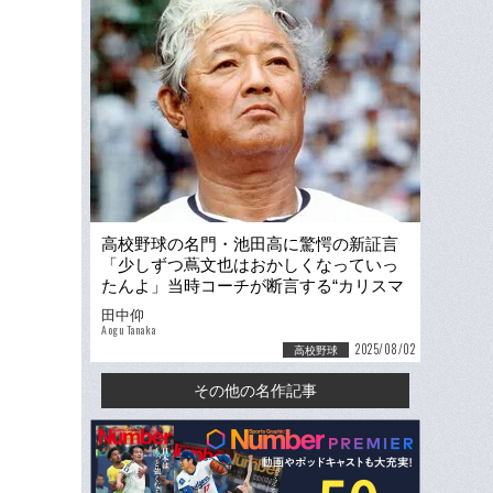
高校野球の名門・池田高に驚愕の新証言
「少しずつ蔦文也はおかしくなっていっ
たんよ」当時コーチが断言する“カリスマ
名将の異変”…徳島現地で取材
田中仰
Aogu Tanaka
2025/08/02
高校野球
その他の名作記事