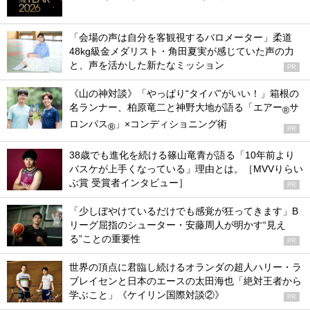
「会場の声は自分を客観視するバロメーター」柔道
48kg級金メダリスト・角田夏実が感じていた声の力
と、声を活かした新たなミッション
PR
《山の神対談》「やっぱり“タイパ”がいい！」箱根の
名ランナー、柏原竜二と神野大地が語る「エアー
サ
®
ロンパス
」×コンディショニング術
®
PR
38歳でも進化を続ける篠山竜青が語る「10年前より
バスケが上手くなっている」理由とは。［MVVりらい
ぶ賞 受賞者インタビュー］
PR
「少しぼやけているだけでも感覚が狂ってきます」B
リーグ屈指のシューター・安藤周人が明かす“見え
る”ことの重要性
PR
世界の頂点に君臨し続けるオランダの超人ハリー・ラ
ブレイセンと日本のエースの太田海也「絶対王者から
学ぶこと」《ケイリン国際対談②》
PR