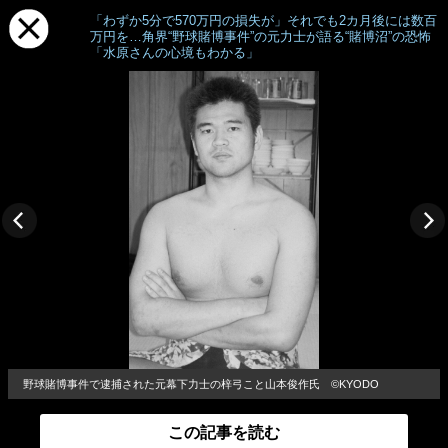
「わずか5分で570万円の損失が」それでも2カ月後には数百
万円を…角界“野球賭博事件”の元力士が語る“賭博沼”の恐怖
「水原さんの心境もわかる」
野球賭博事件で逮捕された元幕下力士の梓弓こと山本俊作氏 ©KYODO
この記事を読む