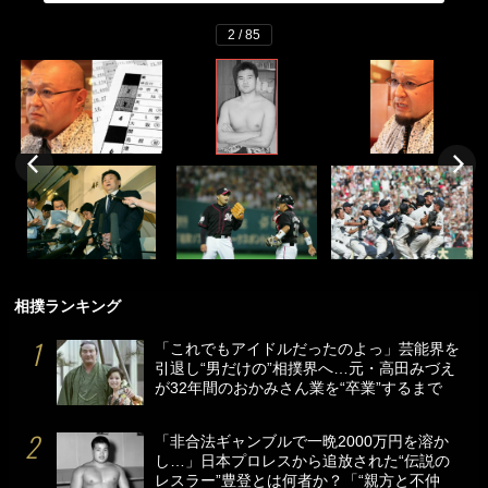
2 / 85
相撲ランキング
「これでもアイドルだったのよっ」芸能界を
引退し“男だけの”相撲界へ…元・高田みづえ
が32年間のおかみさん業を“卒業”するまで
「非合法ギャンブルで一晩2000万円を溶か
し…」日本プロレスから追放された“伝説の
レスラー”豊登とは何者か？「“親方と不仲