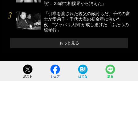
説”…23歳で相撲界から消えた」
「引導を渡された親父の敵討ちだ」千代の富
士が愛弟子・千代大海の初金星に泣いた
夜…“ツッパリ大関”が成し遂げた「ふたつの
親孝行」
もっと見る
ポスト
シェア
はてな
送る