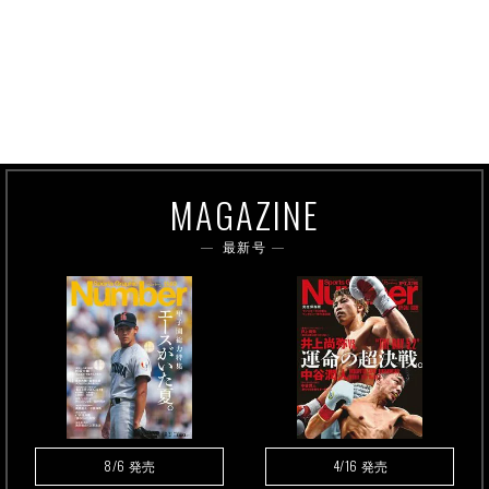
MAGAZINE
最新号
8/6
4/16
発売
発売