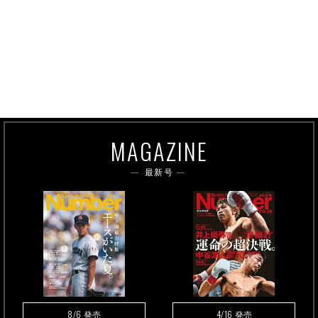
MAGAZINE
最新号
8/6
4/16
発売
発売