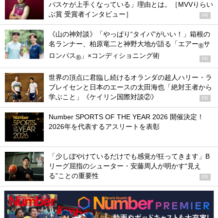
バスケが上手くなっている」理由とは。［MVVりらい
ぶ賞 受賞者インタビュー］
PR
《山の神対談》「やっぱり“タイパ”がいい！」箱根の
名ランナー、柏原竜二と神野大地が語る「エアー
サ
®
ロンパス
」×コンディショニング術
®
PR
世界の頂点に君臨し続けるオランダの超人ハリー・ラ
ブレイセンと日本のエースの太田海也「絶対王者から
学ぶこと」《ケイリン国際対談②》
PR
Number SPORTS OF THE YEAR 2026 開催決定！
2026年を代表するアスリートを表彰
「少しぼやけているだけでも感覚が狂ってきます」B
リーグ屈指のシューター・安藤周人が明かす“見え
る”ことの重要性
PR