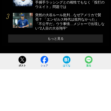
手捕手ラッシングとの相性でもなく「投打の
ウエイト」問題では
突然の大谷ルール批判…なぜアメリカで賛
否？ 「エンゼルス時代は批判なかった」
「不公平だ」ウラ事情…メジャーで出現しな
い“2人目の大谷翔平”
もっと見る
ポスト
シェア
はてな
送る