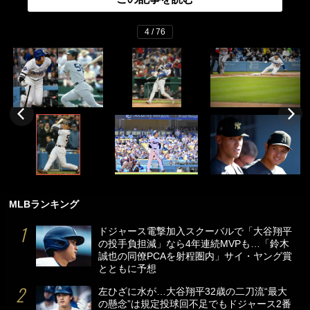
4 / 76
MLBランキング
ドジャース電撃加入スクーバルで「大谷翔平
の投手負担減」なら4年連続MVPも…「鈴木
誠也の同僚PCAを射程圏内」サイ・ヤング賞
とともに予想
左ひざに水が…大谷翔平32歳の二刀流“最大
の懸念”は規定投球回不足でもドジャース2番