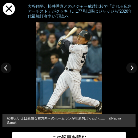
大谷翔平、松井秀喜とのメジャー成績比較で「走れる広角
アーチスト」がクッキリ…177号以降はジャッジら“2020年
代最強打者争い”頂点へ
松井といえば豪快な右方向へのホームランが印象的だったが…… ©Naoya
Sanuki
この記事を読む