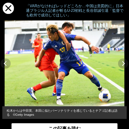
「VARがなければレッドどころか…中国は意図的に」日本
通ブラジル人記者が斬るU-23初戦と長谷部誠引退「監督で
も欧州で成功してほしい」
松木からは中田英、本田に似たパーソナリティを感じているとチアゴ記者は語
る ©Getty Images
この記事を読む