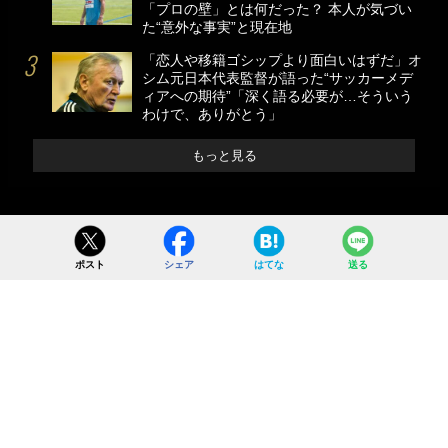
「プロの壁」とは何だった？ 本人が気づい
た“意外な事実”と現在地
「恋人や移籍ゴシップより面白いはずだ」オ
シム元日本代表監督が語った“サッカーメデ
ィアへの期待”「深く語る必要が…そういう
わけで、ありがとう」
もっと見る
ポスト
シェア
はてな
送る