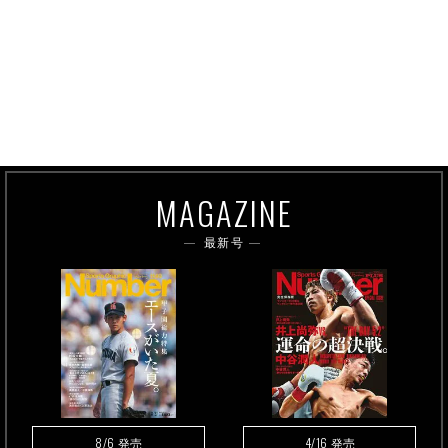
MAGAZINE
最新号
8/6
4/16
発売
発売