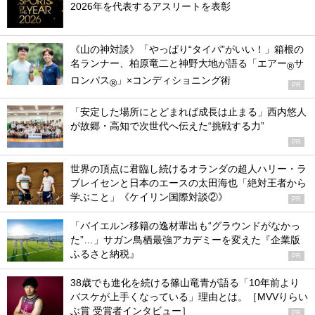
2026年を代表するアスリートを表彰
《山の神対談》「やっぱり“タイパ”がいい！」箱根の
名ランナー、柏原竜二と神野大地が語る「エアー
サ
®
ロンパス
」×コンディショニング術
®
PR
「安定した場所にとどまれば成長は止まる」西内悠人
が故郷・高知で次世代へ伝えた“挑戦する力”
PR
世界の頂点に君臨し続けるオランダの超人ハリー・ラ
ブレイセンと日本のエースの太田海也「絶対王者から
学ぶこと」《ケイリン国際対談②》
PR
「バイエルン移籍の逸材輩出も“グラウンドがなかっ
た”…」サガン鳥栖最強アカデミーを変えた『企業版
ふるさと納税』
PR
38歳でも進化を続ける篠山竜青が語る「10年前より
バスケが上手くなっている」理由とは。［MVVりらい
ぶ賞 受賞者インタビュー］
PR