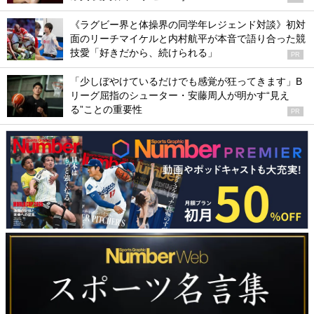
《ラグビー界と体操界の同学年レジェンド対談》初対
面のリーチマイケルと内村航平が本音で語り合った競
技愛「好きだから、続けられる」
PR
「少しぼやけているだけでも感覚が狂ってきます」B
リーグ屈指のシューター・安藤周人が明かす“見え
る”ことの重要性
PR