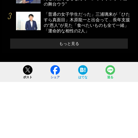
の舞台ウラ”
「普通の女子学生だった」三浦璃来が「ひた
すら真面目」木原龍一と出会って…長年支援
の“恩人”が見た「食べたいものも全て一緒」
「運命的な相性の2人」
もっと見る
ポスト
シェア
はてな
送る