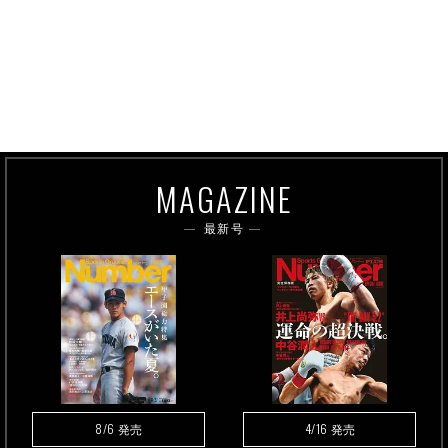
MAGAZINE
最新号
8/6
4/16
発売
発売