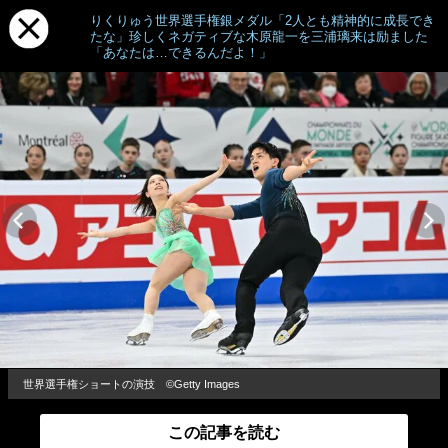
りくりゅう世界選手権銀メダル「2人とも精神的に成長でき
たな」珍しくネガティブな木原龍一を三浦璃来は励ました
「あなたは…できるんだよ！」
世界選手権ショートの演技 ©︎Getty Images
この記事を読む