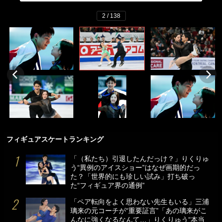
2 / 138
フィギュアスケートランキング
「（私たち）引退したんだっけ？」りくりゅ
う“異例のアイスショー”はなぜ画期的だっ
た？「世界的にも珍しい試み」打ち破っ
た“フィギュア界の通例”
「ペア転向をよく思わない先生もいる」三浦
璃来の元コーチが“重要証言”「あの璃来がこ
んなに強くなるなんて…」りくりゅう“本当