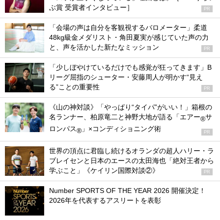
ぶ賞 受賞者インタビュー］
PR
「会場の声は自分を客観視するバロメーター」柔道
48kg級金メダリスト・角田夏実が感じていた声の力
と、声を活かした新たなミッション
PR
「少しぼやけているだけでも感覚が狂ってきます」B
リーグ屈指のシューター・安藤周人が明かす“見え
る”ことの重要性
PR
《山の神対談》「やっぱり“タイパ”がいい！」箱根の
名ランナー、柏原竜二と神野大地が語る「エアー
サ
®
ロンパス
」×コンディショニング術
®
PR
世界の頂点に君臨し続けるオランダの超人ハリー・ラ
ブレイセンと日本のエースの太田海也「絶対王者から
学ぶこと」《ケイリン国際対談②》
PR
Number SPORTS OF THE YEAR 2026 開催決定！
2026年を代表するアスリートを表彰