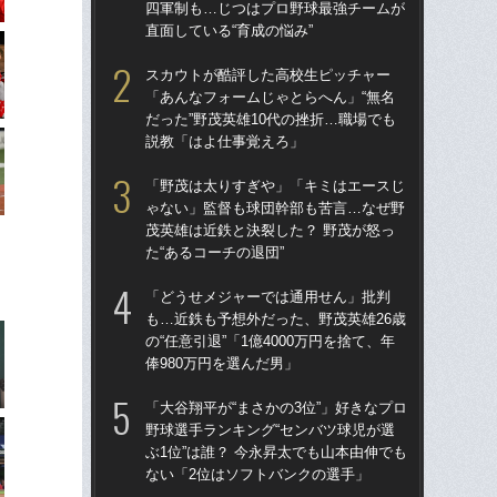
四軍制も…じつはプロ野球最強チームが
四
直面している“育成の悩み”
直面
スカウトが酷評した高校生ピッチャー
ス
「あんなフォームじゃとらへん」“無名
「あ
だった”野茂英雄10代の挫折…職場でも
だっ
説教「はよ仕事覚えろ」
説
「野茂は太りすぎや」「キミはエースじ
「
ゃない」監督も球団幹部も苦言…なぜ野
ゃ
茂英雄は近鉄と決裂した？ 野茂が怒っ
茂英
た“あるコーチの退団”
た“
「どうせメジャーでは通用せん」批判
「
も…近鉄も予想外だった、野茂英雄26歳
ッ
の“任意引退”「1億4000万円を捨て、年
は黒
俸980万円を選んだ男」
平
「大谷翔平が“まさかの3位”」好きなプロ
「
野球選手ランキング“センバツ球児が選
も…
ぶ1位”は誰？ 今永昇太でも山本由伸でも
の“
ない「2位はソフトバンクの選手」
俸9