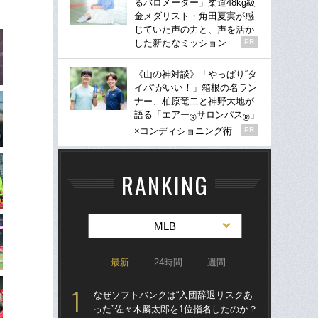
るバロメーター」柔道48kg級
金メダリスト・角田夏実が感
じていた声の力と、声を活か
した新たなミッション
PR
《山の神対談》「やっぱり“タ
イパ”がいい！」箱根の名ラン
ナー、柏原竜二と神野大地が
語る「エアー
サロンパス
」
®
®
×コンディショニング術
PR
RANKING
MLB
最新
24時間
週間
なぜソフトバンクは“入団辞退リスクあ
なぜ
った”佐々木麟太郎を1位指名したのか？
った