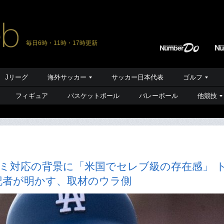
毎日6時・11時・17時更新
Jリーグ
海外サッカー
サッカー日本代表
ゴルフ
フィギュア
バスケットボール
バレーボール
他競技
コミ対応の背景に「米国でセレブ級の存在感」 
記者が明かす、取材のウラ側