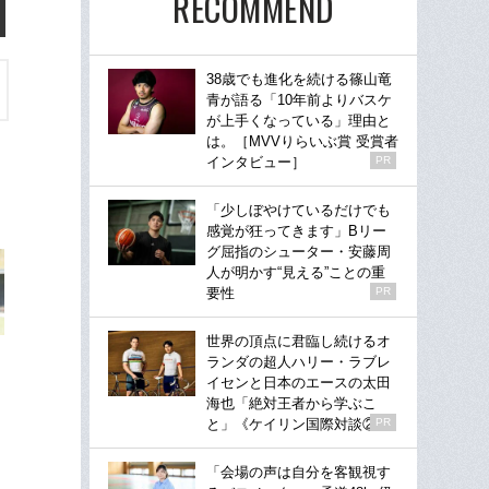
RECOMMEND
38歳でも進化を続ける篠山竜
青が語る「10年前よりバスケ
が上手くなっている」理由と
は。［MVVりらいぶ賞 受賞者
インタビュー］
PR
「少しぼやけているだけでも
感覚が狂ってきます」Bリー
グ屈指のシューター・安藤周
人が明かす“見える”ことの重
要性
PR
世界の頂点に君臨し続けるオ
ランダの超人ハリー・ラブレ
イセンと日本のエースの太田
海也「絶対王者から学ぶこ
と」《ケイリン国際対談②》
PR
「会場の声は自分を客観視す