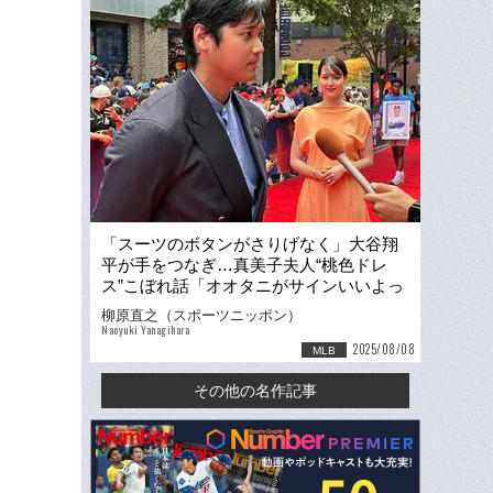
「スーツのボタンがさりげなく」大谷翔
平が手をつなぎ…真美子夫人“桃色ドレ
ス”こぼれ話「オオタニがサインいいよっ
て」番記者は球宴で見た
柳原直之（スポーツニッポン）
Naoyuki Yanagihara
2025/08/08
MLB
その他の名作記事