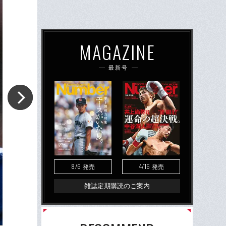
MAGAZINE
最新号
8/6
4/16
発売
発売
雑誌定期購読のご案内