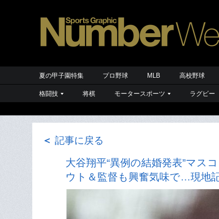
夏の甲子園特集
プロ野球
MLB
高校野球
格闘技
将棋
モータースポーツ
ラグビー
＜
記事に戻る
大谷翔平“異例の結婚発表”マス
ウト＆監督も興奮気味で…現地