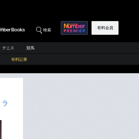
有料会員
検索
テニス
競馬
有料記事
トラ