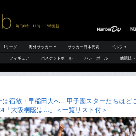
毎日6時・11時・17時更新
Jリーグ
海外サッカー
サッカー日本代表
ゴルフ
フィギュア
バスケットボール
バレーボール
他競技
ーは宿敵・早稲田大へ…甲子園スターたちはど
024「大阪桐蔭は…」＜一覧リスト付＞