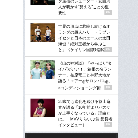
グ屈指のシューター・安藤周
人が明かす“見える”ことの重
要性
PR
世界の頂点に君臨し続けるオ
ランダの超人ハリー・ラブレ
イセンと日本のエースの太田
海也「絶対王者から学ぶこ
と」《ケイリン国際対談②》
PR
《山の神対談》「やっぱり“タ
イパ”がいい！」箱根の名ラン
ナー、柏原竜二と神野大地が
語る「エアー
サロンパス
」
®
®
×コンディショニング術
PR
38歳でも進化を続ける篠山竜
青が語る「10年前よりバスケ
が上手くなっている」理由と
は。［MVVりらいぶ賞 受賞者
インタビュー］
PR