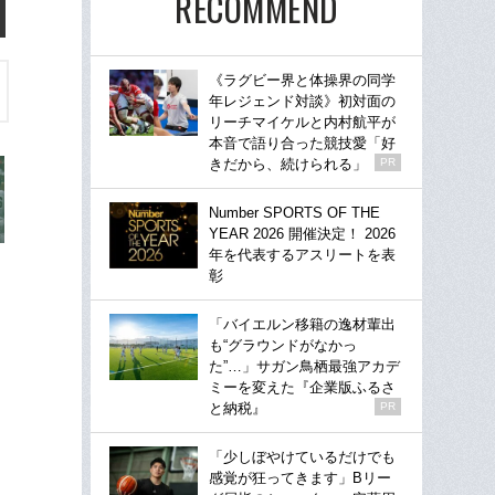
RECOMMEND
《ラグビー界と体操界の同学
年レジェンド対談》初対面の
リーチマイケルと内村航平が
本音で語り合った競技愛「好
きだから、続けられる」
PR
Number SPORTS OF THE
YEAR 2026 開催決定！ 2026
年を代表するアスリートを表
彰
「バイエルン移籍の逸材輩出
も“グラウンドがなかっ
た”…」サガン鳥栖最強アカデ
ミーを変えた『企業版ふるさ
と納税』
PR
「少しぼやけているだけでも
感覚が狂ってきます」Bリー