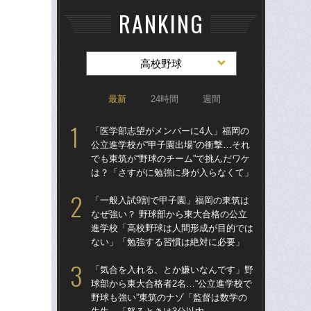
RANKING
高校野球
最新
24時間
週間
「医学部志望がメンバーに4人」福岡の
「
公立進学校が“甲子園出場”の衝撃…それ
公立
でも東筑が“野球のチーム”で挑んだワケ
でも
は？「さすがに勉強に身が入らなくて」
は
「一般入試9割で甲子園」福岡の東筑は
「
なぜ強い？ 野球部から東大合格の公立
球部
進学校「高校野球は人間形成が目的では
野球
ない」「勉強する習慣は絶対に必要」
先
「気合を入れる、とか嫌いなんです」野
「
球部から東大合格者2名…“公立進学校で
なぜ
野球も強い”東筑のナゾ「監督は数学の
進