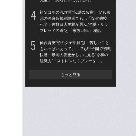
先生」「怒るときは3分以内」
な
祖父はあのPL学園“伝説の名将”、父も東
祖父
北の強豪監督経験者でも…「なぜ他校
北
へ？」佐野日大主将が選んだ“脱・サラ
へ？
ブレッドの道”と「家族LINE」秘話
ブレ
仙台育英“初の女子部員”は「苦しいこと
仙台
もいっぱいあって」…でも甲子園で初戦
も
快勝「最高の夜更かし」に見る“令和の
快勝
組織力”「ストレスなくプレーを…」
組織
もっと見る