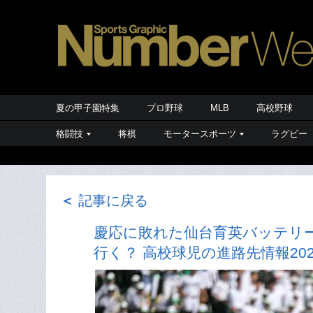
夏の甲子園特集
プロ野球
MLB
高校野球
格闘技
将棋
モータースポーツ
ラグビー
＜
記事に戻る
慶応に敗れた仙台育英バッテリ
行く？ 高校球児の進路先情報2