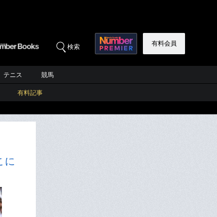
有料会員
検索
テニス
競馬
有料記事
こに