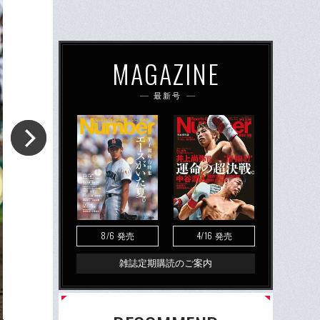
MAGAZINE
最新号
8/6
4/16
発売
発売
雑誌定期購読のご案内